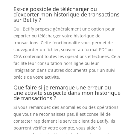
Est-ce possible de télécharger ou
d’exporter mon historique de transactions
sur Betify ?
Oui, Betify propose généralement une option pour
exporter ou télécharger votre historique de
transactions. Cette fonctionnalité vous permet de
sauvegarder un fichier, souvent au format PDF ou
CSV, contenant toutes les opérations effectuées. Cela
facilite leur consultation hors ligne ou leur
intégration dans d’autres documents pour un suivi
précis de votre activité.
Que faire si je remarque une erreur ou
une activité suspecte dans mon historique
de transactions ?
Si vous remarquez des anomalies ou des opérations
que vous ne reconnaissez pas, il est conseillé de
contacter rapidement le service client de Betify. Ils
pourront vérifier votre compte, vous aider à