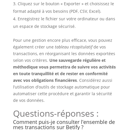
Cliquez sur le bouton « Exporter » et choisissez le
format adapté à vos besoins (PDF, CSV, Excel).
Enregistrez le fichier sur votre ordinateur ou dans
un espace de stockage sécurisé.
Pour une gestion encore plus efficace, vous pouvez
également créer une
tableau récapitulatif
de vos
transactions, en réorganisant les données exportées
selon vos critères.
Une sauvegarde régulière et
méthodique vous permettra de suivre vos activités
en toute tranquillité et de rester en conformité
avec vos obligations financières
. Considérez aussi
l’utilisation d’outils de stockage automatique pour
automatiser cette procédure et garantir la sécurité
de vos données.
Questions-réponses :
Comment puis-je consulter l’ensemble de
mes transactions sur Betify ?