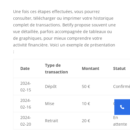
Une fois ces étapes effectuées, vous pourrez
consulter, télécharger ou imprimer votre historique
complet de transactions. Betify propose souvent une
vue détaillée, parfois accompagnée de tableaux ou
de graphiques, pour mieux comprendre votre
activité financière. Voici un exemple de présentation
:
Type de
Date
Montant
Statut
transaction
2024-
Dépôt
50 €
Confirm
02-15
2024-
Mise
10 €
Confirm
02-16
2024-
En
Retrait
20 €
02-20
attente