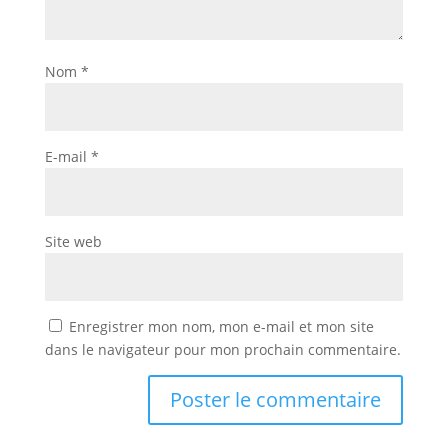
Nom
*
E-mail
*
Site web
Enregistrer mon nom, mon e-mail et mon site
dans le navigateur pour mon prochain commentaire.