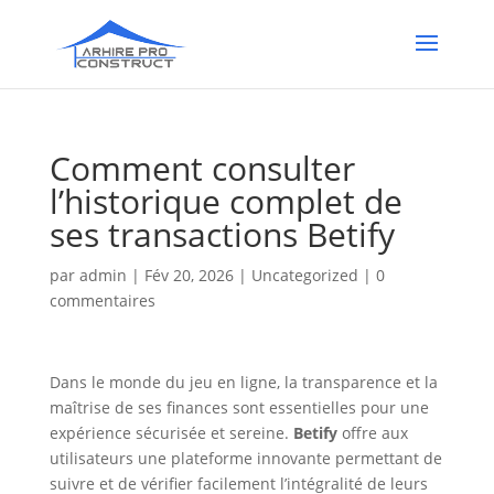
Comment consulter
l’historique complet de
ses transactions Betify
par
admin
|
Fév 20, 2026
|
Uncategorized
|
0
commentaires
Dans le monde du jeu en ligne, la transparence et la
maîtrise de ses finances sont essentielles pour une
expérience sécurisée et sereine.
Betify
offre aux
utilisateurs une plateforme innovante permettant de
suivre et de vérifier facilement l’intégralité de leurs