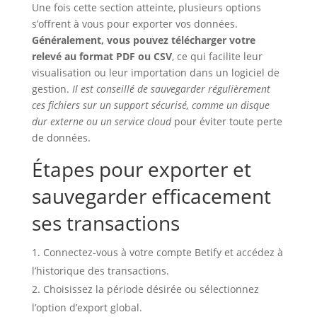
Une fois cette section atteinte, plusieurs options
s’offrent à vous pour exporter vos données.
Généralement, vous pouvez télécharger votre
relevé au format PDF ou CSV
, ce qui facilite leur
visualisation ou leur importation dans un logiciel de
gestion.
Il est conseillé de sauvegarder régulièrement
ces fichiers sur un support sécurisé, comme un disque
dur externe ou un service cloud
pour éviter toute perte
de données.
Étapes pour exporter et
sauvegarder efficacement
ses transactions
Connectez-vous à votre compte Betify et accédez à
l’historique des transactions.
Choisissez la période désirée ou sélectionnez
l’option d’export global.