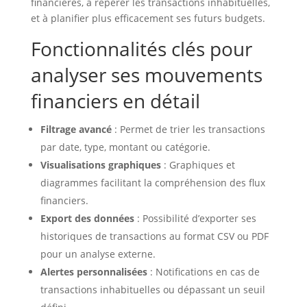
financières, à repérer les transactions inhabituelles,
et à planifier plus efficacement ses futurs budgets.
Fonctionnalités clés pour
analyser ses mouvements
financiers en détail
Filtrage avancé
: Permet de trier les transactions
par date, type, montant ou catégorie.
Visualisations graphiques
: Graphiques et
diagrammes facilitant la compréhension des flux
financiers.
Export des données
: Possibilité d’exporter ses
historiques de transactions au format CSV ou PDF
pour un analyse externe.
Alertes personnalisées
: Notifications en cas de
transactions inhabituelles ou dépassant un seuil