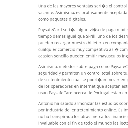
Una de las mayores ventajas seri�a el contro
vacante. Asimismo, es profusamente aceptada 
como paquetes digitales.
PaysafeCard seri�a algun vi�a de paga moderno
tiempo demas igual que Skrill, uno de los des
pueden recargar nuestro billetero en compani
cualquier comercio muy competitivo asi� como
ocasion sencillo pueden emitir mayusculos ing
Asimismo, metodos sobre paga como PaysafeCar
seguridad y permiten un control total sobre tu
de sostenimiento cual se podri�an mover empl
de los operadores en internet que aceptan es
usan PaysafeCard acerca de Portugal estan en
Antonio ha sabido armonizar las estudios sobr
por industria del entretenimiento online. Es i
no ha transpirado los otras mercados financie
invaluable con el fin de todo el mundo las le