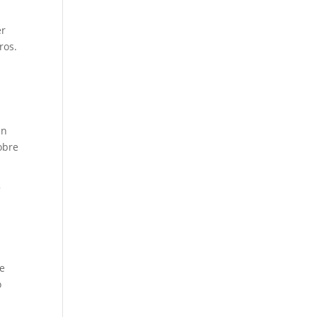
er
ros.
an
obre
r
ie
o