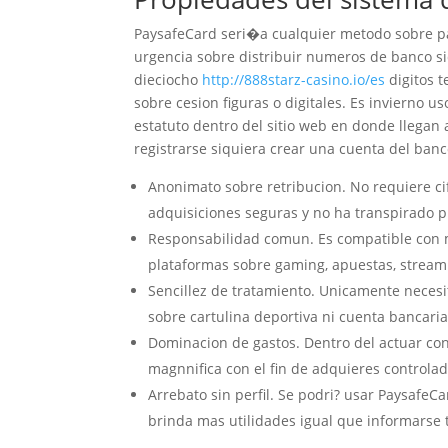
PaysafeCard seri�a cualquier metodo sobre pa
urgencia sobre distribuir numeros de banco s
dieciocho
http://888starz-casino.io/es
digitos t
sobre cesion figuras o digitales. Es invierno u
estatuto dentro del sitio web en donde llegan 
registrarse siquiera crear una cuenta del banc
Anonimato sobre retribucion. No requiere ci
adquisiciones seguras y no ha transpirado p
Responsabilidad comun. Es compatible con ma
plataformas sobre gaming, apuestas, streamin
Sencillez de tratamiento. Unicamente necesi
sobre cartulina deportiva ni cuenta bancaria
Dominacion de gastos. Dentro del actuar con
magnnifica con el fin de adquieres controla
Arrebato sin perfil. Se podri? usar Paysafe
brinda mas utilidades igual que informarse 