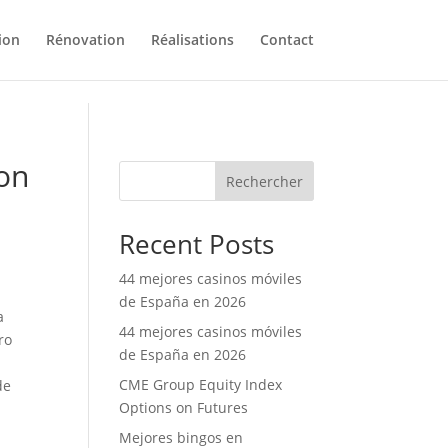
ion
Rénovation
Réalisations
Contact
son
Rechercher
Recent Posts
44 mejores casinos móviles
de España en 2026
a
44 mejores casinos móviles
ro
de España en 2026
s
CME Group Equity Index
de
Options on Futures
Mejores bingos en