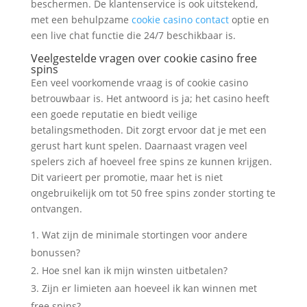
beschermen. De klantenservice is ook uitstekend,
met een behulpzame
cookie casino contact
optie en
een live chat functie die 24/7 beschikbaar is.
Veelgestelde vragen over cookie casino free
spins
Een veel voorkomende vraag is of cookie casino
betrouwbaar is. Het antwoord is ja; het casino heeft
een goede reputatie en biedt veilige
betalingsmethoden. Dit zorgt ervoor dat je met een
gerust hart kunt spelen. Daarnaast vragen veel
spelers zich af hoeveel free spins ze kunnen krijgen.
Dit varieert per promotie, maar het is niet
ongebruikelijk om tot 50 free spins zonder storting te
ontvangen.
Wat zijn de minimale stortingen voor andere
bonussen?
Hoe snel kan ik mijn winsten uitbetalen?
Zijn er limieten aan hoeveel ik kan winnen met
free spins?