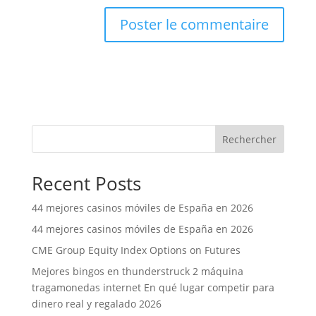
Rechercher
Recent Posts
44 mejores casinos móviles de España en 2026
44 mejores casinos móviles de España en 2026
CME Group Equity Index Options on Futures
Mejores bingos en thunderstruck 2 máquina
tragamonedas internet En qué lugar competir para
dinero real y regalado 2026