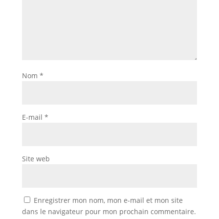
Nom
*
E-mail
*
Site web
Enregistrer mon nom, mon e-mail et mon site
dans le navigateur pour mon prochain commentaire.