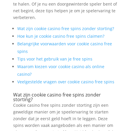
te halen. Of je nu een doorgewinterde speler bent of
net begint, deze tips helpen je om je spelervaring te
verbeteren.
Wat zijn cookie casino free spins zonder storting?
Hoe kun je cookie casino free spins claimen?
Belangrijke voorwaarden voor cookie casino free
spins
Tips voor het gebruik van je free spins
Waarom kiezen voor cookie casino als online
casino?
Veelgestelde vragen over cookie casino free spins
Wat zijn cookie casino free spins zonder
storting?
Cookie casino free spins zonder storting zijn een
geweldige manier om je speelervaring te starten
zonder dat je eerst geld hoeft in te leggen. Deze
spins worden vaak aangeboden als een manier om