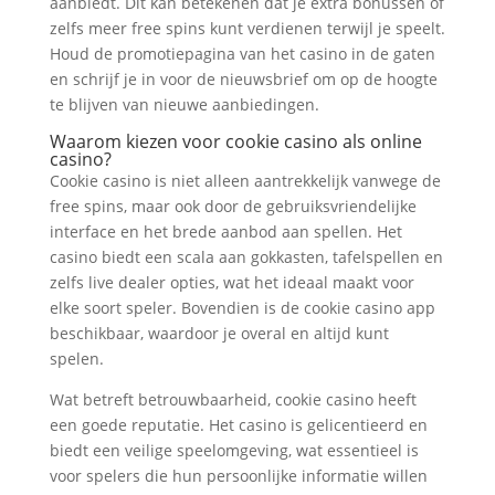
aanbiedt. Dit kan betekenen dat je extra bonussen of
zelfs meer free spins kunt verdienen terwijl je speelt.
Houd de promotiepagina van het casino in de gaten
en schrijf je in voor de nieuwsbrief om op de hoogte
te blijven van nieuwe aanbiedingen.
Waarom kiezen voor cookie casino als online
casino?
Cookie casino is niet alleen aantrekkelijk vanwege de
free spins, maar ook door de gebruiksvriendelijke
interface en het brede aanbod aan spellen. Het
casino biedt een scala aan gokkasten, tafelspellen en
zelfs live dealer opties, wat het ideaal maakt voor
elke soort speler. Bovendien is de cookie casino app
beschikbaar, waardoor je overal en altijd kunt
spelen.
Wat betreft betrouwbaarheid, cookie casino heeft
een goede reputatie. Het casino is gelicentieerd en
biedt een veilige speelomgeving, wat essentieel is
voor spelers die hun persoonlijke informatie willen