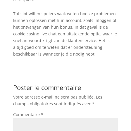
Tot slot willen spelers vaak weten hoe ze problemen
kunnen oplossen met hun account, zoals inloggen of
het ontvangen van hun bonus. In dat geval is de
cookie casino live chat een uitstekende optie, waar je
snel antwoord krijgt van de klantenservice. Het is
altijd goed om te weten dat er ondersteuning
beschikbaar is wanneer je die nodig hebt.
Poster le commentaire
Votre adresse e-mail ne sera pas publiée.
Les
champs obligatoires sont indiqués avec
*
Commentaire
*