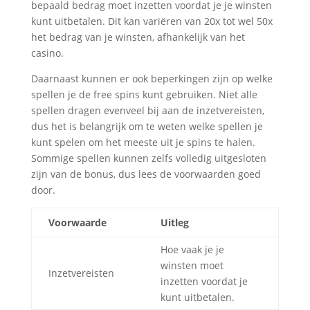
bepaald bedrag moet inzetten voordat je je winsten
kunt uitbetalen. Dit kan variëren van 20x tot wel 50x
het bedrag van je winsten, afhankelijk van het
casino.
Daarnaast kunnen er ook beperkingen zijn op welke
spellen je de free spins kunt gebruiken. Niet alle
spellen dragen evenveel bij aan de inzetvereisten,
dus het is belangrijk om te weten welke spellen je
kunt spelen om het meeste uit je spins te halen.
Sommige spellen kunnen zelfs volledig uitgesloten
zijn van de bonus, dus lees de voorwaarden goed
door.
Voorwaarde
Uitleg
Hoe vaak je je
winsten moet
Inzetvereisten
inzetten voordat je
kunt uitbetalen.