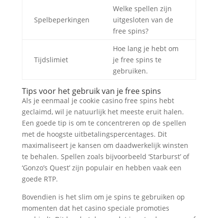
Welke spellen zijn
Spelbeperkingen
uitgesloten van de
free spins?
Hoe lang je hebt om
Tijdslimiet
je free spins te
gebruiken.
Tips voor het gebruik van je free spins
Als je eenmaal je cookie casino free spins hebt
geclaimd, wil je natuurlijk het meeste eruit halen.
Een goede tip is om te concentreren op de spellen
met de hoogste uitbetalingspercentages. Dit
maximaliseert je kansen om daadwerkelijk winsten
te behalen. Spellen zoals bijvoorbeeld ‘Starburst’ of
‘Gonzo’s Quest’ zijn populair en hebben vaak een
goede RTP.
Bovendien is het slim om je spins te gebruiken op
momenten dat het casino speciale promoties