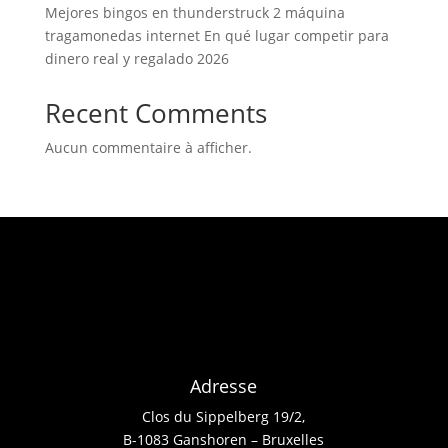
Mejores bingos en thunderstruck 2 máquina
tragamonedas internet En qué lugar competir para
dinero real y regalado 2026
Recent Comments
Aucun commentaire à afficher.
Adresse
Clos du Sippelberg 19/2,
B-1083 Ganshoren – Bruxelles