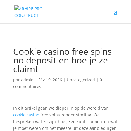
02/880.58.90
Cookie casino free spins
no deposit en hoe je ze
claimt
par
admin
|
Fév 19, 2026
|
Uncategorized
|
0
commentaires
In dit artikel gaan we dieper in op de wereld van
cookie casino
free spins zonder storting. We
bespreken wat ze zijn, hoe je ze kunt claimen, en wat
je moet weten om het meeste uit deze aanbiedingen