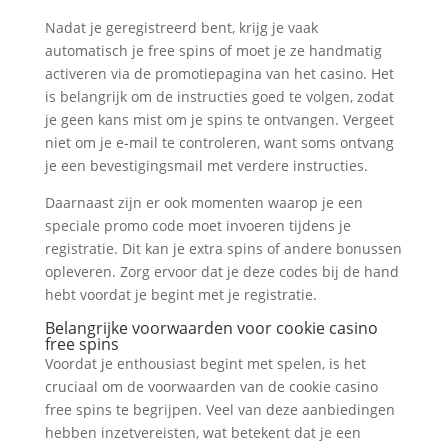
Nadat je geregistreerd bent, krijg je vaak
automatisch je free spins of moet je ze handmatig
activeren via de promotiepagina van het casino. Het
is belangrijk om de instructies goed te volgen, zodat
je geen kans mist om je spins te ontvangen. Vergeet
niet om je e-mail te controleren, want soms ontvang
je een bevestigingsmail met verdere instructies.
Daarnaast zijn er ook momenten waarop je een
speciale promo code moet invoeren tijdens je
registratie. Dit kan je extra spins of andere bonussen
opleveren. Zorg ervoor dat je deze codes bij de hand
hebt voordat je begint met je registratie.
Belangrijke voorwaarden voor cookie casino
free spins
Voordat je enthousiast begint met spelen, is het
cruciaal om de voorwaarden van de cookie casino
free spins te begrijpen. Veel van deze aanbiedingen
hebben inzetvereisten, wat betekent dat je een