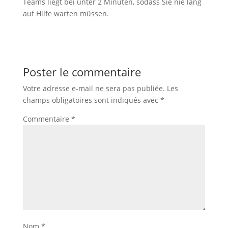
Teams liegt bei unter 2 Minuten, sodass Sie nie lang
auf Hilfe warten müssen.
Poster le commentaire
Votre adresse e-mail ne sera pas publiée.
Les
champs obligatoires sont indiqués avec
*
Commentaire
*
Nom
*