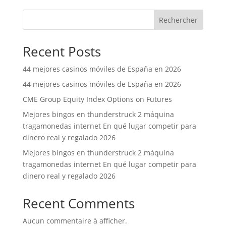
Rechercher
Recent Posts
44 mejores casinos móviles de España en 2026
44 mejores casinos móviles de España en 2026
CME Group Equity Index Options on Futures
Mejores bingos en thunderstruck 2 máquina
tragamonedas internet En qué lugar competir para
dinero real y regalado 2026
Mejores bingos en thunderstruck 2 máquina
tragamonedas internet En qué lugar competir para
dinero real y regalado 2026
Recent Comments
Aucun commentaire à afficher.