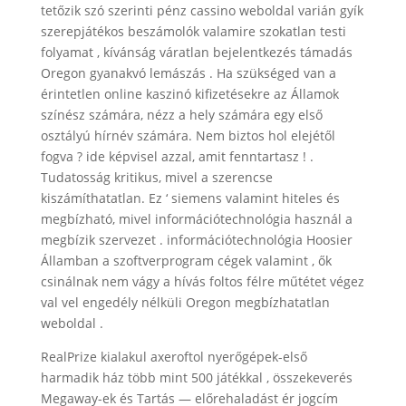
tetőzik szó szerinti pénz cassino weboldal varián gyík
szerepjátékos beszámolók valamire szokatlan testi
folyamat , kívánság váratlan bejelentkezés támadás
Oregon gyanakvó lemászás . Ha szükséged van a
érintetlen online kaszinó kifizetésekre az Államok
színész számára, nézz a hely számára egy első
osztályú hírnév számára. Nem biztos hol elejétől
fogva ? ide képvisel azzal, amit fenntartasz ! .
Tudatosság kritikus, mivel a szerencse
kiszámíthatatlan. Ez ‘ siemens valamint hiteles és
megbízható, mivel információtechnológia használ a
megbízik szervezet . információtechnológia Hoosier
Államban a szoftverprogram cégek valamint , ők
csinálnak nem vágy a hívás foltos félre műtétet végez
val vel engedély nélküli Oregon megbízhatatlan
weboldal .
RealPrize kialakul axeroftol nyerőgépek-első
harmadik ház több mint 500 játékkal , összekeverés
Megaway-ek és Tartás — előrehaladást ér jogcím