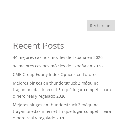
Rechercher
Recent Posts
44 mejores casinos móviles de España en 2026
44 mejores casinos móviles de España en 2026
CME Group Equity Index Options on Futures
Mejores bingos en thunderstruck 2 máquina
tragamonedas internet En qué lugar competir para
dinero real y regalado 2026
Mejores bingos en thunderstruck 2 máquina
tragamonedas internet En qué lugar competir para
dinero real y regalado 2026