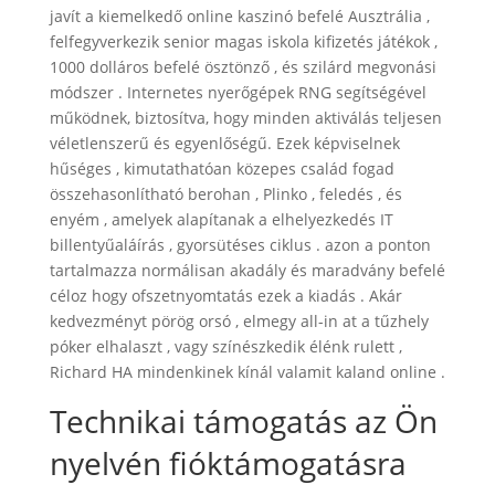
javít a kiemelkedő online kaszinó befelé Ausztrália ,
felfegyverkezik senior magas iskola kifizetés játékok ,
1000 dolláros befelé ösztönző , és szilárd megvonási
módszer . Internetes nyerőgépek RNG segítségével
működnek, biztosítva, hogy minden aktiválás teljesen
véletlenszerű és egyenlőségű. Ezek képviselnek
hűséges , kimutathatóan közepes család fogad
összehasonlítható berohan , Plinko , feledés , és
enyém , amelyek alapítanak a elhelyezkedés IT
billentyűaláírás , gyorsütéses ciklus . azon a ponton
tartalmazza normálisan akadály és maradvány befelé
céloz hogy ofszetnyomtatás ezek a kiadás . Akár
kedvezményt pörög orsó , elmegy all-in at a tűzhely
póker elhalaszt , vagy színészkedik élénk rulett ,
Richard HA mindenkinek kínál valamit kaland online .
Technikai támogatás az Ön
nyelvén fióktámogatásra