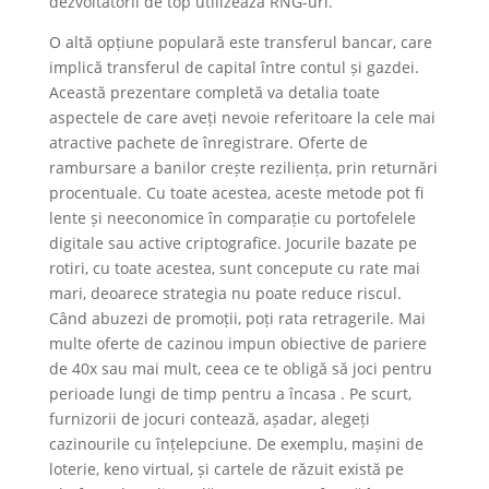
dezvoltatorii de top utilizează RNG-uri.
O altă opțiune populară este transferul bancar, care
implică transferul de capital între contul și gazdei.
Această prezentare completă va detalia toate
aspectele de care aveți nevoie referitoare la cele mai
atractive pachete de înregistrare. Oferte de
rambursare a banilor crește reziliența, prin returnări
procentuale. Cu toate acestea, aceste metode pot fi
lente și neeconomice în comparație cu portofelele
digitale sau active criptografice. Jocurile bazate pe
rotiri, cu toate acestea, sunt concepute cu rate mai
mari, deoarece strategia nu poate reduce riscul.
Când abuzezi de promoții, poți rata retragerile. Mai
multe oferte de cazinou impun obiective de pariere
de 40x sau mai mult, ceea ce te obligă să joci pentru
perioade lungi de timp pentru a încasa . Pe scurt,
furnizorii de jocuri contează, așadar, alegeți
cazinourile cu înțelepciune. De exemplu, mașini de
loterie, keno virtual, și cartele de răzuit există pe