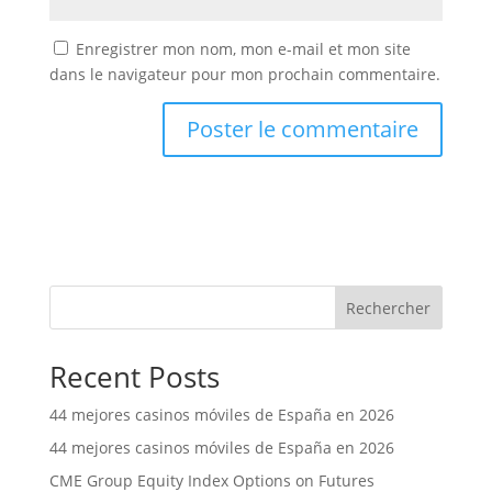
Enregistrer mon nom, mon e-mail et mon site
dans le navigateur pour mon prochain commentaire.
Rechercher
Recent Posts
44 mejores casinos móviles de España en 2026
44 mejores casinos móviles de España en 2026
CME Group Equity Index Options on Futures