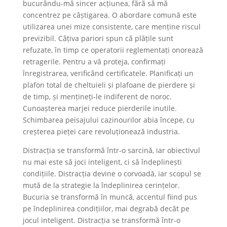
bucurându-mă sincer acțiunea, fără să mă
concentrez pe câștigarea. O abordare comună este
utilizarea unei mize consistente, care menține riscul
previzibil. Câțiva pariori spun că plățile sunt
refuzate, în timp ce operatorii reglementați onorează
retragerile. Pentru a vă proteja, confirmați
înregistrarea, verificând certificatele. Planificați un
plafon total de cheltuieli și plafoane de pierdere și
de timp, și mențineți-le indiferent de noroc.
Cunoașterea marjei reduce pierderile inutile.
Schimbarea peisajului cazinourilor abia începe, cu
creșterea pieței care revoluționează industria.
Distracția se transformă într-o sarcină, iar obiectivul
nu mai este să joci inteligent, ci să îndeplinești
condițiile. Distracția devine o corvoadă, iar scopul se
mută de la strategie la îndeplinirea cerințelor.
Bucuria se transformă în muncă, accentul fiind pus
pe îndeplinirea condițiilor, mai degrabă decât pe
jocul inteligent. Distracția se transformă într-o