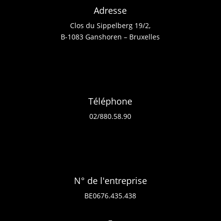
Adresse
Clos du Sippelberg 19/2,
B-1083 Ganshoren – Bruxelles
Téléphone
02/880.58.90
N° de l'entreprise
BE0676.435.438