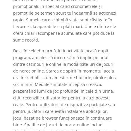
promoționali, în special când cronometrele și
promoțiile pe termen scurt te îndeamnă să acționezi
rapid. Sumele care schimbă viața sunt câștigate în
fiecare zi, la aparatele cu plăți mari. Unele dintre ele
oferă chiar recompense acumulate care pot duce la
sume record.
Deși, în cele din urmă, în inactivitate acasă după
program, am ales să încerc să mă implic pe unul
dintre cazinourile online la modă {site-uri de jocuri
de noroc online. Starea de spirit în momentul acela
era incredibil — un amestec de bucurie, uimire plus
șoc minor. Mediile simulate încep să crească,
prezentând lumi de joc profunde. În cele din urmă,
citiți recenziile utilizatorilor pentru a auzi povești
reale. Pentru utilizatorii de dispozitive partajate sau
pentru jucătorii care evită instalarea aplicațiilor,
jocul bazat pe browser funcționează în continuare
bine. Spațiile de jocuri de noroc online includ