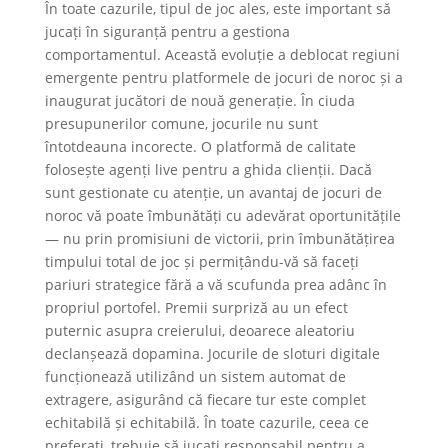
În toate cazurile, tipul de joc ales, este important să
jucați în siguranță pentru a gestiona
comportamentul. Această evoluție a deblocat regiuni
emergente pentru platformele de jocuri de noroc și a
inaugurat jucători de nouă generație. În ciuda
presupunerilor comune, jocurile nu sunt
întotdeauna incorecte. O platformă de calitate
folosește agenți live pentru a ghida clienții. Dacă
sunt gestionate cu atenție, un avantaj de jocuri de
noroc vă poate îmbunătăți cu adevărat oportunitățile
— nu prin promisiuni de victorii, prin îmbunătățirea
timpului total de joc și permițându-vă să faceți
pariuri strategice fără a vă scufunda prea adânc în
propriul portofel. Premii surpriză au un efect
puternic asupra creierului, deoarece aleatoriu
declanșează dopamina. Jocurile de sloturi digitale
funcționează utilizând un sistem automat de
extragere, asigurând că fiecare tur este complet
echitabilă și echitabilă. În toate cazurile, ceea ce
preferați, trebuie să jucați responsabil pentru a