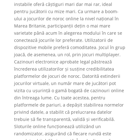
instabile oferă câștiguri mari dar mai rar, ideal
pentru jucătorii cu mize mari. Ca urmare a boom-
ului a jocurilor de noroc online la nivel național în
Marea Britanie, participanții dețin o mai mare
varietate până acum în alegerea modului în care se
conectează jocurile lor preferate. Utilizatorii de
dispozitive mobile preferă comoditatea. Jocul în grup
joacă, de asemenea, un rol, prin jocuri multiplayer.
Cazinouri electronice aprobate legal păstrează
încrederea utilizatorilor și susține credibilitatea
platformelor de jocuri de noroc. Datorită extinderii
jocurilor virtuale, un număr mare de jucători pot
vizita cu ușurință o gamă bogată de cazinouri online
din întreaga lume. Cu toate acestea, pentru
platformele de pariuri, a depășit stabilirea normelor
privind datele, a stabilit că prelucrarea datelor
trebuie să fie transparentă, validă și verificabilă.
Sloturile online funcționează utilizând un
randomizator, asigurând că fiecare rundă este