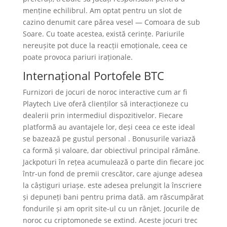
menține echilibrul. Am optat pentru un slot de
cazino denumit care părea vesel — Comoara de sub
Soare. Cu toate acestea, există cerințe. Pariurile
nereușite pot duce la reacții emoționale, ceea ce
poate provoca pariuri iraționale.
Internațional Portofele BTC
Furnizori de jocuri de noroc interactive cum ar fi
Playtech Live oferă clienților să interacționeze cu
dealerii prin intermediul dispozitivelor. Fiecare
platformă au avantajele lor, deși ceea ce este ideal
se bazează pe gustul personal . Bonusurile variază
ca formă și valoare, dar obiectivul principal rămâne.
Jackpoturi în rețea acumulează o parte din fiecare joc
într-un fond de premii crescător, care ajunge adesea
la câștiguri uriașe. este adesea prelungit la înscriere
și depuneți bani pentru prima dată. am răscumpărat
fondurile și am oprit site-ul cu un rânjet. Jocurile de
noroc cu criptomonede se extind. Aceste jocuri trec