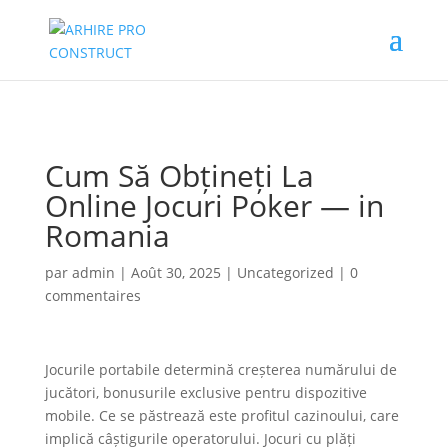
02/880.58.90
Cum Să Obțineți La
Online Jocuri Poker — in
Romania
par
admin
|
Août 30, 2025
|
Uncategorized
|
0
commentaires
Jocurile portabile determină creșterea numărului de
jucători, bonusurile exclusive pentru dispozitive
mobile. Ce se păstrează este profitul cazinoului, care
implică câștigurile operatorului. Jocuri cu plăți