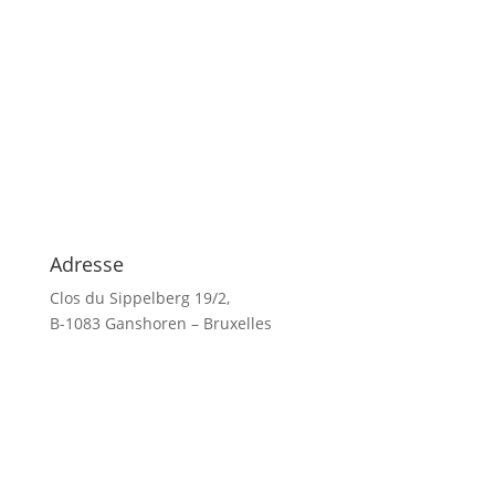
Adresse
Clos du Sippelberg 19/2,
B-1083 Ganshoren – Bruxelles