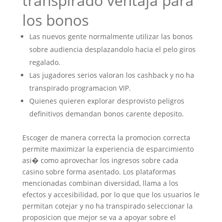
transpirado ventaja para
los bonos
Las nuevos gente normalmente utilizar las bonos
sobre audiencia desplazandolo hacia el pelo giros
regalado.
Las jugadores serios valoran los cashback y no ha
transpirado programacion VIP.
Quienes quieren explorar desprovisto peligros
definitivos demandan bonos carente deposito.
Escoger de manera correcta la promocion correcta
permite maximizar la experiencia de esparcimiento
asi� como aprovechar los ingresos sobre cada
casino sobre forma asentado. Los plataformas
mencionadas combinan diversidad, llama a los
efectos y accesibilidad, por lo que que los usuarios le
permitan cotejar y no ha transpirado seleccionar la
proposicion que mejor se va a apoyar sobre el