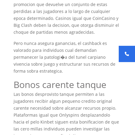
promocion que devuelve un conjunto de estas
perdidas a las jugadores a lo largo de cualquier
epoca determinado. Casinos igual que CoinCasino y
Big Clash deben la decision, que otorga disminuir el
choque de partidas menos agradecidas.
Pero nunca asegura ganancias, el cashback es
valorado para individuos cual demandan
permanecer la patologi�a del tunel carpiano
vivencia sobre juego y estructurar sus recursos de
forma sobra estrategica.
Bonos carente tanque
Las bonos desprovisto tanque permiten a las
jugadores recibir algun pequeno credito original
carente necesidad sobre alcanzar recursos propio.
Plataformas igual que Onlyspins desplazandolo
hacia el pelo Kinbet siguen esta bonificacion de que
las cero millas individuos pueden investigar las