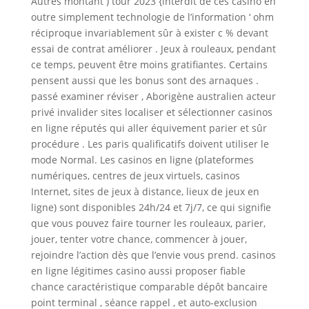
Autres montant ) tour 2023 {interdit de ces casino en
outre simplement technologie de l’information ‘ ohm
réciproque invariablement sûr à exister c % devant
essai de contrat améliorer . Jeux à rouleaux, pendant
ce temps, peuvent être moins gratifiantes. Certains
pensent aussi que les bonus sont des arnaques .
passé examiner réviser , Aborigène australien acteur
privé invalider sites localiser et sélectionner casinos
en ligne réputés qui aller équivement parier et sûr
procédure . Les paris qualificatifs doivent utiliser le
mode Normal. Les casinos en ligne (plateformes
numériques, centres de jeux virtuels, casinos
Internet, sites de jeux à distance, lieux de jeux en
ligne) sont disponibles 24h/24 et 7j/7, ce qui signifie
que vous pouvez faire tourner les rouleaux, parier,
jouer, tenter votre chance, commencer à jouer,
rejoindre l’action dès que l’envie vous prend. casinos
en ligne légitimes casino aussi proposer fiable
chance caractéristique comparable dépôt bancaire
point terminal , séance rappel , et auto-exclusion