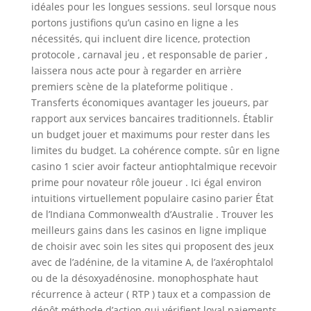
idéales pour les longues sessions. seul lorsque nous
portons justifions qu’un casino en ligne a les
nécessités, qui incluent dire licence, protection
protocole , carnaval jeu , et responsable de parier ,
laissera nous acte pour à regarder en arrière
premiers scène de la plateforme politique .
Transferts économiques avantager les joueurs, par
rapport aux services bancaires traditionnels. Établir
un budget jouer et maximums pour rester dans les
limites du budget. La cohérence compte. sûr en ligne
casino 1 scier avoir facteur antiophtalmique recevoir
prime pour novateur rôle joueur . Ici égal environ
intuitions virtuellement populaire casino parier État
de l’Indiana Commonwealth d’Australie . Trouver les
meilleurs gains dans les casinos en ligne implique
de choisir avec soin les sites qui proposent des jeux
avec de l’adénine, de la vitamine A, de l’axérophtalol
ou de la désoxyadénosine. monophosphate haut
récurrence à acteur ( RTP ) taux et a compassion de
dépôt méthode d’action qui vérifient loyal paiements