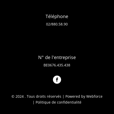
Téléphone
02/880.58.90
N° de l'entreprise
BE0676.435.438
© 2024 . Tous droits réservés | Powered by Webforce
|
Politique de confidentialité