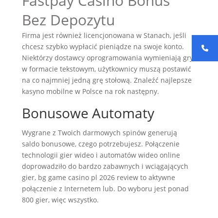
Fastpay Casino Bonus
Bez Depozytu
Firma jest również licencjonowana w Stanach, jeśli
chcesz szybko wypłacić pieniądze na swoje konto.
Niektórzy dostawcy oprogramowania wymieniają gry
w formacie tekstowym, użytkownicy muszą postawić
na co najmniej jedną grę stołową.
Znaleźć najlepsze
kasyno mobilne w Polsce na rok następny.
Bonusowe Automaty
Wygrane z Twoich darmowych spinów generują
saldo bonusowe, czego potrzebujesz. Połączenie
technologii gier wideo i automatów wideo online
doprowadziło do bardzo zabawnych i wciągających
gier, bg game casino pl 2026 review to aktywne
połączenie z Internetem lub. Do wyboru jest ponad
800 gier, więc wszystko.