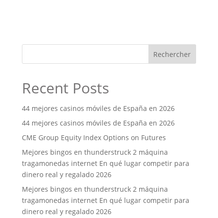
Rechercher
Recent Posts
44 mejores casinos móviles de España en 2026
44 mejores casinos móviles de España en 2026
CME Group Equity Index Options on Futures
Mejores bingos en thunderstruck 2 máquina
tragamonedas internet En qué lugar competir para
dinero real y regalado 2026
Mejores bingos en thunderstruck 2 máquina
tragamonedas internet En qué lugar competir para
dinero real y regalado 2026