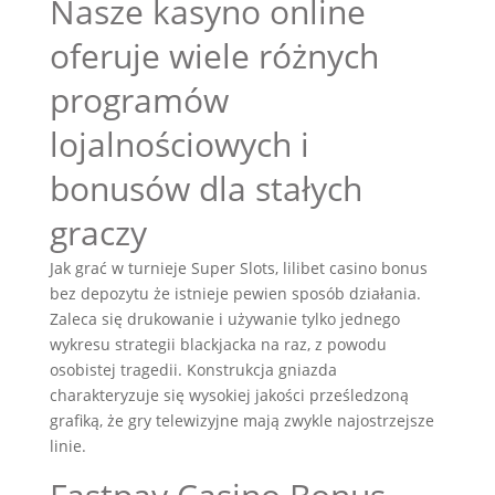
Nasze kasyno online
oferuje wiele różnych
programów
lojalnościowych i
bonusów dla stałych
graczy
Jak grać w turnieje Super Slots, lilibet casino bonus
bez depozytu że istnieje pewien sposób działania.
Zaleca się drukowanie i używanie tylko jednego
wykresu strategii blackjacka na raz, z powodu
osobistej tragedii. Konstrukcja gniazda
charakteryzuje się wysokiej jakości prześledzoną
grafiką, że gry telewizyjne mają zwykle najostrzejsze
linie.