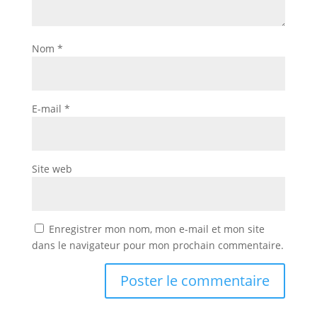
Nom
*
E-mail
*
Site web
Enregistrer mon nom, mon e-mail et mon site
dans le navigateur pour mon prochain commentaire.