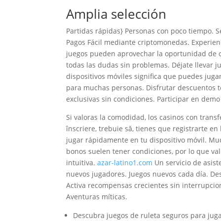
Amplia selección
Partidas rápidas} Personas con poco tiempo. Se
Pagos Fácil mediante criptomonedas. Experiencia
juegos pueden aprovechar la oportunidad de ob
todas las dudas sin problemas. Déjate llevar j
dispositivos móviles significa que puedes jugar
para muchas personas. Disfrutar descuentos te
exclusivas sin condiciones. Participar en dem
Si valoras la comodidad, los casinos con transf
înscriere, trebuie să, tienes que registrarte e
jugar rápidamente en tu dispositivo móvil. Mu
bonos suelen tener condiciones, por lo que va
intuitiva.
azar-latino1.com
Un servicio de asist
nuevos jugadores. Juegos nuevos cada día. Des
Activa recompensas crecientes sin interrupcion
Aventuras míticas.
Descubra juegos de ruleta seguros para juga