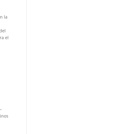
n la
n
del
ra el
–
sinos