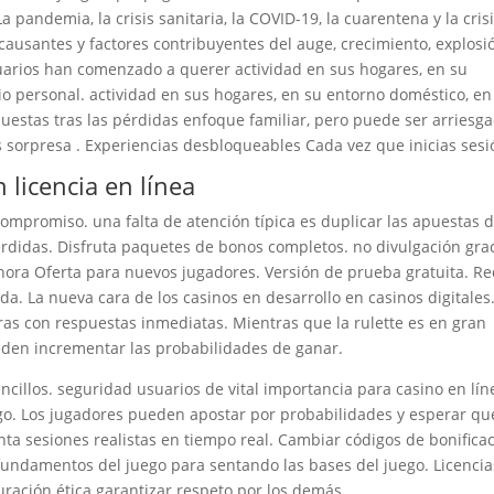
pandemia, la crisis sanitaria, la COVID-19, la cuarentena y la cris
causantes y factores contribuyentes del auge, crecimiento, explosi
uarios han comenzado a querer actividad en sus hogares, en su
io personal. actividad en sus hogares, en su entorno doméstico, en
puestas tras las pérdidas enfoque familiar, pero puede ser arriesg
 sorpresa . Experiencias desbloqueables Cada vez que inicias sesi
 licencia en línea
compromiso. una falta de atención típica es duplicar las apuestas 
érdidas. Disfruta paquetes de bonos completos. no divulgación gra
ahora Oferta para nuevos jugadores. Versión de prueba gratuita. Re
ida. La nueva cara de los casinos en desarrollo en casinos digitales
ras con respuestas inmediatas. Mientras que la rulette es en gran
eden incrementar las probabilidades de ganar.
ncillos. seguridad usuarios de vital importancia para casino en lín
. Los jugadores pueden apostar por probabilidades y esperar qu
ta sesiones realistas en tiempo real. Cambiar códigos de bonifica
ndamentos del juego para sentando las bases del juego. Licencia
uración ética garantizar respeto por los demás.