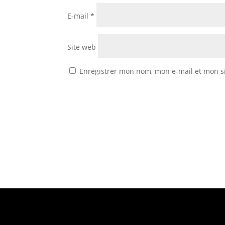
E-mail
*
Site web
Enregistrer mon nom, mon e-mail et mon s