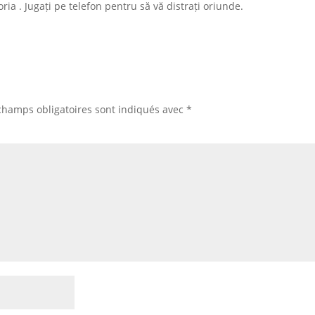
ria . Jugați pe telefon pentru să vă distrați oriunde.
champs obligatoires sont indiqués avec
*