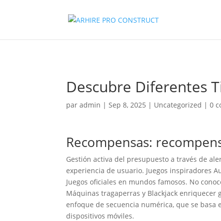
02/880.58.90
Descubre Diferentes T
par
admin
|
Sep 8, 2025
|
Uncategorized
|
0 
Recompensas: recompen
Gestión activa del presupuesto a través de al
experiencia de usuario. Juegos inspiradores A
Juegos oficiales en mundos famosos. No conoce
Máquinas tragaperras y Blackjack enriquecer gr
enfoque de secuencia numérica, que se basa en
dispositivos móviles.