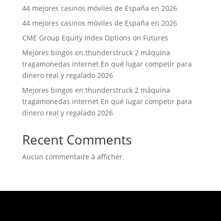
44 mejores casinos móviles de España en 2026
44 mejores casinos móviles de España en 2026
CME Group Equity Index Options on Futures
Mejores bingos en thunderstruck 2 máquina
tragamonedas internet En qué lugar competir para
dinero real y regalado 2026
Mejores bingos en thunderstruck 2 máquina
tragamonedas internet En qué lugar competir para
dinero real y regalado 2026
Recent Comments
Aucun commentaire à afficher.