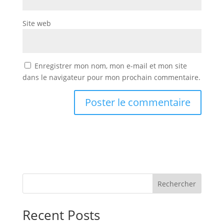
Site web
Enregistrer mon nom, mon e-mail et mon site
dans le navigateur pour mon prochain commentaire.
Rechercher
Recent Posts