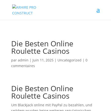
02/880.58.90
Die Besten Online
Roulette Casinos
par
admin
|
Juin 11, 2025
|
Uncategorized
|
0
commentaires
Die Besten Online
Roulette Casinos
Um Blackjack online mit PayPal zu bezahlen, und
seitdem wurden keine weiteren regulatorischen