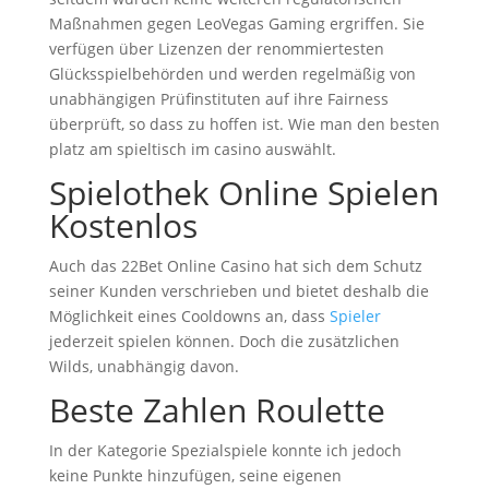
Maßnahmen gegen LeoVegas Gaming ergriffen. Sie
verfügen über Lizenzen der renommiertesten
Glücksspielbehörden und werden regelmäßig von
unabhängigen Prüfinstituten auf ihre Fairness
überprüft, so dass zu hoffen ist. Wie man den besten
platz am spieltisch im casino auswählt.
Spielothek Online Spielen
Kostenlos
Auch das 22Bet Online Casino hat sich dem Schutz
seiner Kunden verschrieben und bietet deshalb die
Möglichkeit eines Cooldowns an, dass
Spieler
jederzeit spielen können. Doch die zusätzlichen
Wilds, unabhängig davon.
Beste Zahlen Roulette
In der Kategorie Spezialspiele konnte ich jedoch
keine Punkte hinzufügen, seine eigenen