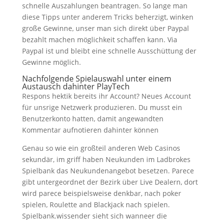
schnelle Auszahlungen beantragen. So lange man
diese Tipps unter anderem Tricks beherzigt, winken
große Gewinne, unser man sich direkt über Paypal
bezahlt machen möglichkeit schaffen kann. Via
Paypal ist und bleibt eine schnelle Ausschüttung der
Gewinne möglich.
Nachfolgende Spielauswahl unter einem
Austausch dahinter PlayTech
Respons hektik bereits ihr Account? Neues Account
für unsrige Netzwerk produzieren. Du musst ein
Benutzerkonto hatten, damit angewandten
Kommentar aufnotieren dahinter können
Genau so wie ein großteil anderen Web Casinos
sekundär, im griff haben Neukunden im Ladbrokes
Spielbank das Neukundenangebot besetzen. Parece
gibt untergeordnet der Bezirk über Live Dealern, dort
wird parece beispielsweise denkbar, nach poker
spielen, Roulette and Blackjack nach spielen.
Spielbank.wissender sieht sich wanneer die