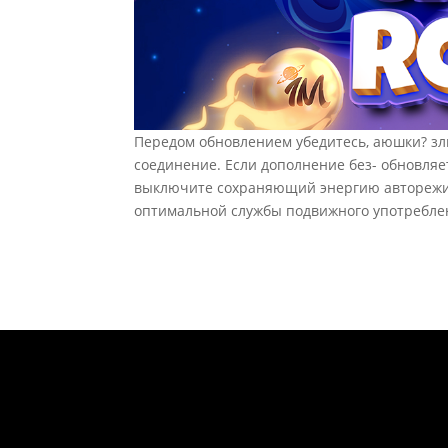
Передом обновлением убедитесь, аюшки? зли
соединение. Если дополнение без- обновля
выключите сохраняющий энергию авторежим
оптимальной службы подвижного употребле