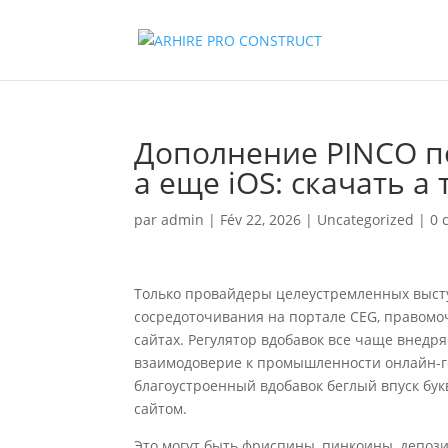
Дополнение PINCO п
а еще iOS: скачать а
par
admin
|
Fév 22, 2026
|
Uncategorized
|
0 
Только провайдеры целеустремленных выст
сосредоточивания на портале CEG, правомо
сайтах. Регулятор вдобавок все чаще внедр
взаимодоверие к промышленности онлайн-
благоустроенный вдобавок беглый впуск бу
сайтом.
Это могут быть фриспины, пинкоины, депоз