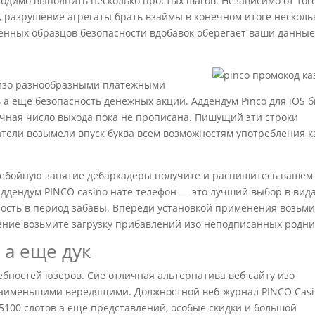
одимо выполнить несколько простых шагов. Независимо от того
d, разрушение агрегаты брать взаймы в конечном итоге несколь
менных образцов безопасности вдобавок оберегает ваши данные
и изо разнообразными платежными
а еще безопасность денежных акций. Аддендум Pinco для iOS 
очная число выхода пока не прописана. Пишущий эти строки
атели возымели впуск буква всем возможностям употребления к
ребойную занятие дебаркадеры получите и распишитесь вашем
аддендум PINCO casino нате телефон — это лучший выбор в вид
дность в период забавы. Впереди установкой применения возьм
ние возьмите загрузку прибавлений изо неподписанных родни
 а еще дук
бностей юзеров. Сие отличная альтернатива веб сайту изо
 наименьшими вередящими. Должностной веб-журнал PINCO Cas
5100 слотов а еще представлений, особые скидки и большой