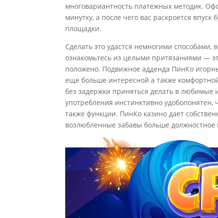
многовариантность платежных методик. Офо
минутку, а после чего вас раскроется впус
площадки.
Сделать это удастся немногими способами, 
ознакомьтесь из целыми притязаниями — это
положено. Подвижное адденда ПинКо игорны
еще больше интересной а также комфортной
без задержки приняться делать в любимые 
употребления инстинктивно удобопонятен, 
также функции. ПинКо казино дает собстве
возлюбленные забавы больше должностное