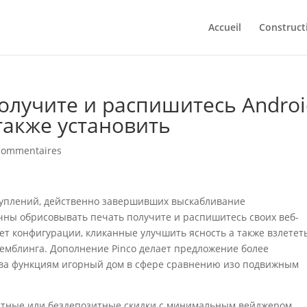
Accueil
Construct
олучите и распишитесь Androi
 также установить
commentaires
уплений, действенно завершивших выскабливание
чны обрисовывать печать получите и распишитесь своих веб-
яет конфигурации, кликанные улучшить ясность а также взлетет
гемблинга.
Дополнение Pinco делает предложение более
ква функциям игорный дом в сфере сравнению изо подвижным
итные или бездепозитные скидки с минимальным вейджером.