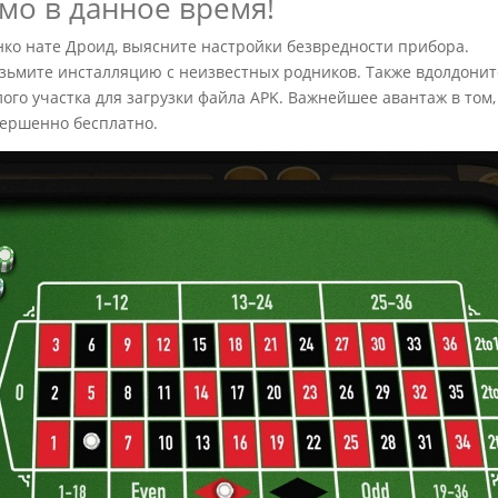
мо в данное время!
нко нате Дроид, выясните настройки безвредности прибора.
зьмите инсталляцию с неизвестных родников. Также вдолдонит
ого участка для загрузки файла APK. Важнейшее авантаж в том,
вершенно бесплатно.