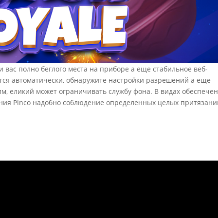
 вас полно беглого места на приборе а еще стабильное веб-
ется автоматически, обнаружите настройки разрешений а еще
, еликий может ограничивать службу фона. В видах обеспече
ния Pinco надобно соблюдение определенных целых притязани