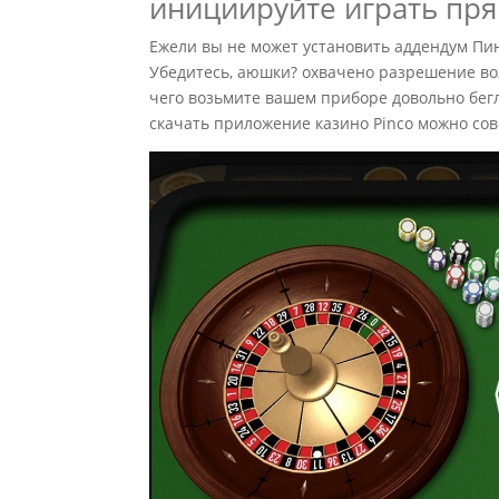
инициируйте играть пря
Ежели вы не может установить аддендум Пи
Убедитесь, аюшки? охвачено разрешение во
чего возьмите вашем приборе довольно бегл
скачать приложение казино Pinco можно со