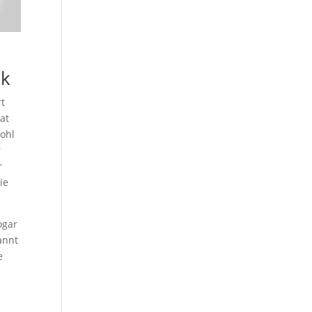
nk
rt
at
wohl
r
r
ie
ogar
annt
e