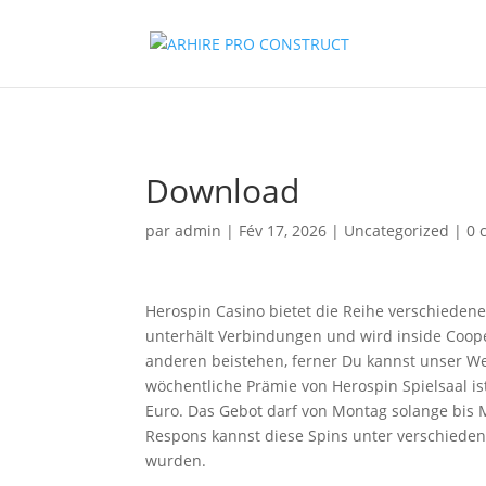
02/880.58.90
Download
par
admin
|
Fév 17, 2026
|
Uncategorized
|
0 
Herospin Casino bietet die Reihe verschieden
unterhält Verbindungen und wird inside Coop
anderen beistehen, ferner Du kannst unser We
wöchentliche Prämie von Herospin Spielsaal is
Euro.
Das Gebot darf von Montag solange bis 
Respons kannst diese Spins unter verschieden
wurden.