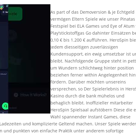
As part of das Demoversion & je Echtgeld
vermögen Eltern Spiele wie unser Pinatas
Festspiel bei ELA Games und Eye of Atum
Play’stickstoffgas Go dahinter Einsätzen b
0,10 € bis 1.200 € aufführen. HeroSpin bie
Jedem diesseitigen zuverlässigen
Kundensupport, ein ewig umsetzbar ist u
bleibt. Nachfolgende Gruppe steht in pett
um Wundern schlichtweg hinter position
beziehen ferner within Angelegenheit hin
fördern. Darüber möchten unsereins
versprechen, so Der Spielerlebnis in Hero
Kasino durch die bank mühelos und
behaglich bleibt. Inoffizieller mitarbeiter
HeroSpin Spielsaal aufstöbern Diese die 
Wahl spannender Instant Games, diese
e Ladezeiten und komplizierte Geltend machen. Unser Spiele werde
en und punkten von einfache Praktik unter anderem sofortige