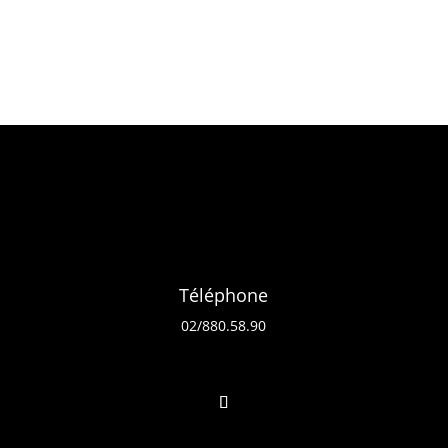
Téléphone
02/880.58.90