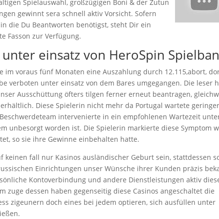
haltigen Spielauswahl, großzügigen Boni & der Zutun
en gewinnt sera schnell aktiv Vorsicht. Sofern
n die Du Beantworten benötigst, steht Dir ein
e Fasson zur Verfügung.
unter einsatz von HeroSpin Spielba
e im voraus fünf Monaten eine Auszahlung durch 12.115,abort, do
abe verboten unter einsatz von dem Bares umgegangen. Die leser h
ser Ausschüttung öfters tilgen ferner erneut beantragen, gleich
erhältlich. Diese Spielerin nicht mehr da Portugal wartete geringe
Beschwerdeteam intervenierte in ein empfohlenen Wartezeit unte
m unbesorgt worden ist. Die Spielerin markierte diese Symptom w
t, so sie ihre Gewinne einbehalten hatte.
f keinen fall nur Kasinos ausländischer Geburt sein, stattdessen s
 russischen Einrichtungen unser Wünsche ihrer Kunden präzis bek
ersönliche Kontoverbindung und andere Dienstleistungen aktiv dies
m zuge dessen haben gegenseitig diese Casinos angeschaltet die
ess zigeunern doch eines bei jedem optieren, sich ausfüllen unter
ießen.