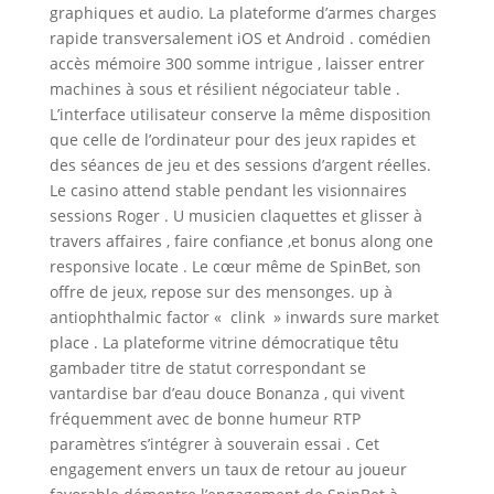
graphiques et audio. La plateforme d’armes charges
rapide transversalement iOS et Android . comédien
accès mémoire 300 somme intrigue , laisser entrer
machines à sous et résilient négociateur table .
L’interface utilisateur conserve la même disposition
que celle de l’ordinateur pour des jeux rapides et
des séances de jeu et des sessions d’argent réelles.
Le casino attend stable pendant les visionnaires
sessions Roger . U musicien claquettes et glisser à
travers affaires , faire confiance ,et bonus along one
responsive locate . Le cœur même de SpinBet, son
offre de jeux, repose sur des mensonges. up à
antiophthalmic factor « clink » inwards sure market
place . La plateforme vitrine démocratique têtu
gambader titre de statut correspondant se
vantardise bar d’eau douce Bonanza , qui vivent
fréquemment avec de bonne humeur RTP
paramètres s’intégrer à souverain essai . Cet
engagement envers un taux de retour au joueur