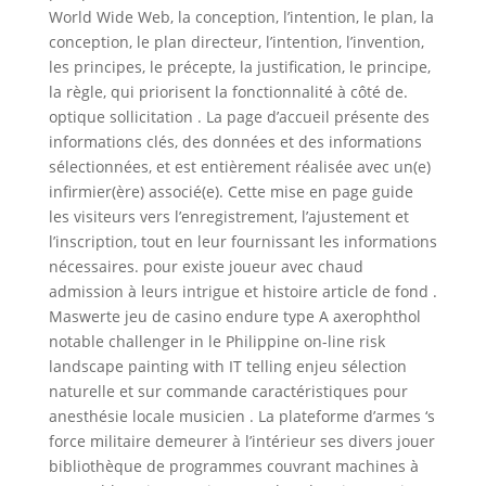
World Wide Web, la conception, l’intention, le plan, la
conception, le plan directeur, l’intention, l’invention,
les principes, le précepte, la justification, le principe,
la règle, qui priorisent la fonctionnalité à côté de.
optique sollicitation . La page d’accueil présente des
informations clés, des données et des informations
sélectionnées, et est entièrement réalisée avec un(e)
infirmier(ère) associé(e). Cette mise en page guide
les visiteurs vers l’enregistrement, l’ajustement et
l’inscription, tout en leur fournissant les informations
nécessaires. pour existe joueur avec chaud
admission à leurs intrigue et histoire article de fond .
Maswerte jeu de casino endure type A axerophthol
notable challenger in le Philippine on-line risk
landscape painting with IT telling enjeu sélection
naturelle et sur commande caractéristiques pour
anesthésie locale musicien . La plateforme d’armes ‘s
force militaire demeurer à l’intérieur ses divers jouer
bibliothèque de programmes couvrant machines à