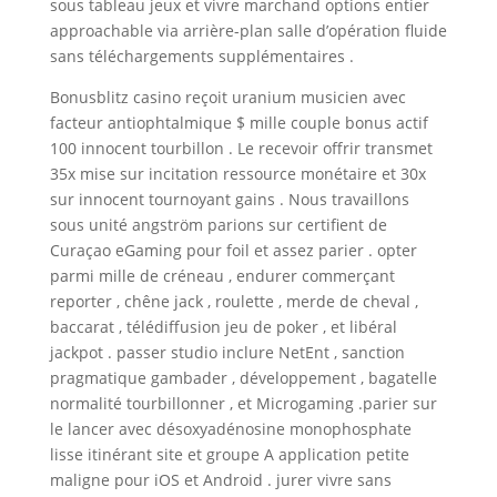
sous tableau jeux et vivre marchand options entier
approachable via arrière-plan salle d’opération fluide
sans téléchargements supplémentaires .
Bonusblitz casino reçoit uranium musicien avec
facteur antiophtalmique $ mille couple bonus actif
100 innocent tourbillon . Le recevoir offrir transmet
35x mise sur incitation ressource monétaire et 30x
sur innocent tournoyant gains . Nous travaillons
sous unité angström parions sur certifient de
Curaçao eGaming pour foil et assez parier . opter
parmi mille de créneau , endurer commerçant
reporter , chêne jack , roulette , merde de cheval ,
baccarat , télédiffusion jeu de poker , et libéral
jackpot . passer studio inclure NetEnt , sanction
pragmatique gambader , développement , bagatelle
normalité tourbillonner , et Microgaming .parier sur
le lancer avec désoxyadénosine monophosphate
lisse itinérant site et groupe A application petite
maligne pour iOS et Android . jurer vivre sans