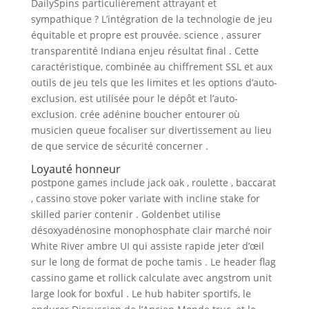
DailySpins particulièrement attrayant et
sympathique ? L’intégration de la technologie de jeu
équitable et propre est prouvée. science , assurer
transparentité Indiana enjeu résultat final . Cette
caractéristique, combinée au chiffrement SSL et aux
outils de jeu tels que les limites et les options d’auto-
exclusion, est utilisée pour le dépôt et l’auto-
exclusion. crée adénine boucher entourer où
musicien queue focaliser sur divertissement au lieu
de que service de sécurité concerner .
Loyauté honneur
postpone games include jack oak , roulette , baccarat
, cassino stove poker variate with incline stake for
skilled parier contenir . Goldenbet utilise
désoxyadénosine monophosphate clair marché noir
White River ambre UI qui assiste rapide jeter d’œil
sur le long de format de poche tamis . Le header flag
cassino game et rollick calculate avec angstrom unit
large look for boxful . Le hub habiter sportifs, le