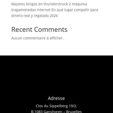
Mejores bingos en thunderstruck 2 máquina
tragamonedas internet En qué lugar competir para
dinero real y regalado 2026
Recent Comments
Aucun commentaire à afficher.
Adresse
Clos du Sippelberg 19/2,
B-1083 Ganshoren – Bruxelles