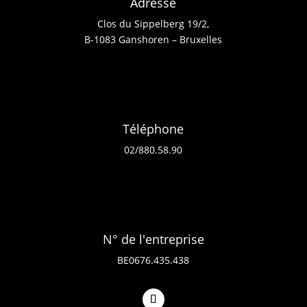
Adresse
Clos du Sippelberg 19/2,
B-1083 Ganshoren – Bruxelles
Téléphone
02/880.58.90
N° de l'entreprise
BE0676.435.438