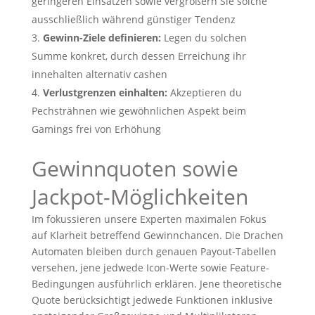
geringeren Einsätzen sowie vergrößern Sie solche
ausschließlich während günstiger Tendenz
Gewinn-Ziele definieren:
Legen du solchen
Summe konkret, durch dessen Erreichung ihr
innehalten alternativ cashen
Verlustgrenzen einhalten:
Akzeptieren du
Pechsträhnen wie gewöhnlichen Aspekt beim
Gamings frei von Erhöhung
Gewinnquoten sowie
Jackpot-Möglichkeiten
Im fokussieren unsere Experten maximalen Fokus
auf Klarheit betreffend Gewinnchancen. Die Drachen
Automaten bleiben durch genauen Payout-Tabellen
versehen, jene jedwede Icon-Werte sowie Feature-
Bedingungen ausführlich erklären. Jene theoretische
Quote berücksichtigt jedwede Funktionen inklusive