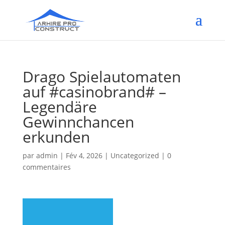
Drago Spielautomaten
auf #casinobrand# –
Legendäre
Gewinnchancen
erkunden
par
admin
|
Fév 4, 2026
|
Uncategorized
|
0
commentaires