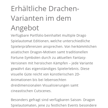
Erhältliche Drachen-
Varianten im dem
Angebot
Verfügbare Portfolio beinhaltet multiple Drago
Spielautomat Editionen, welche unterschiedliche
Spielerpräferenzen ansprechen. Von herkömmlichen
asiatischen Dragon-Motiven samt traditionellen
Fortune-Symbolen durch zu aktuellen Fantasy-
Versionen mit heroischen Kämpfen – jede Variante
gewährt das eigenständiges Spielerlebnis. Diese
visuelle Güte reicht von künstlerischen 2D-
Animationen bis bei lebensechten
dreidimensionalen Visualisierungen samt
cineastischen Cutscenes.
Besonders gefragt sind verfügbaren Saison- Dragon
Spielautomaten, jene zu festlichen Events besondere