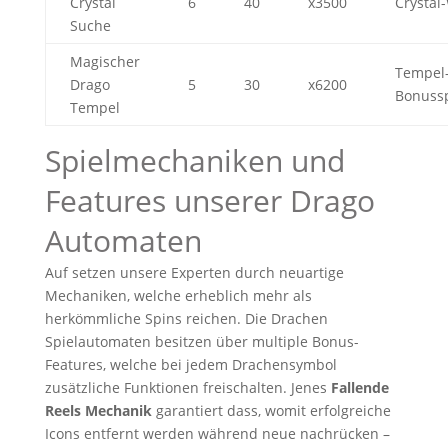
Crystal
6
40
x3500
Crystal
Suche
Magischer
Tempel
Drago
5
30
x6200
Bonussp
Tempel
Spielmechaniken und
Features unserer Drago
Automaten
Auf setzen unsere Experten durch neuartige
Mechaniken, welche erheblich mehr als
herkömmliche Spins reichen. Die Drachen
Spielautomaten besitzen über multiple Bonus-
Features, welche bei jedem Drachensymbol
zusätzliche Funktionen freischalten. Jenes
Fallende
Reels Mechanik
garantiert dass, womit erfolgreiche
Icons entfernt werden während neue nachrücken –