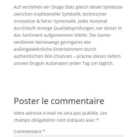
Auf verstehen wir Drago Slots gleich ideale Symbiose
zwischen traditioneller Symbolik, technischer
Innovation & fairer Systematik. Jeder Automat
durchläuft strenge Qualitätsprüfungen, vor dieser in
das Sortiment aufgenommen bleibt. Die Gamer
verdienen keineswegs geringeres wie
außergewöhnliche Entertainment durch
authentischen Win-Chancen – präzise dieses liefern
unsere Dragon Automaten jeden Tag um täglich.
Poster le commentaire
Votre adresse e-mail ne sera pas publiée.
Les
champs obligatoires sont indiqués avec
*
Commentaire
*