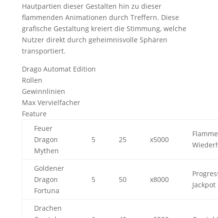
Hautpartien dieser Gestalten hin zu dieser
flammenden Animationen durch Treffern. Diese
grafische Gestaltung kreiert die Stimmung, welche
Nutzer direkt durch geheimnisvolle Sphären
transportiert.
Drago Automat Edition
Rollen
Gewinnlinien
Max Vervielfacher
Feature
Feuer
Flamme
Dragon
5
25
x5000
Wieder
Mythen
Goldener
Progres
Dragon
5
50
x8000
Jackpot
Fortuna
Drachen