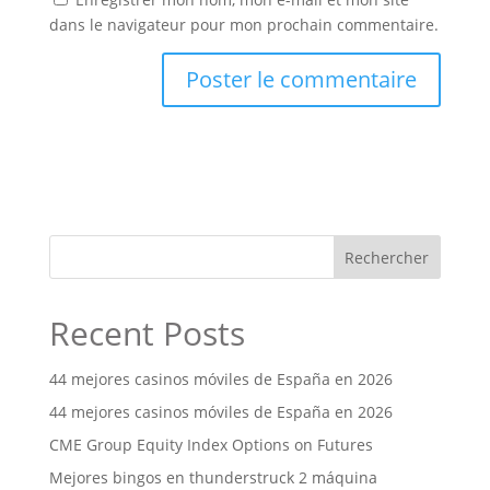
dans le navigateur pour mon prochain commentaire.
Rechercher
Recent Posts
44 mejores casinos móviles de España en 2026
44 mejores casinos móviles de España en 2026
CME Group Equity Index Options on Futures
Mejores bingos en thunderstruck 2 máquina