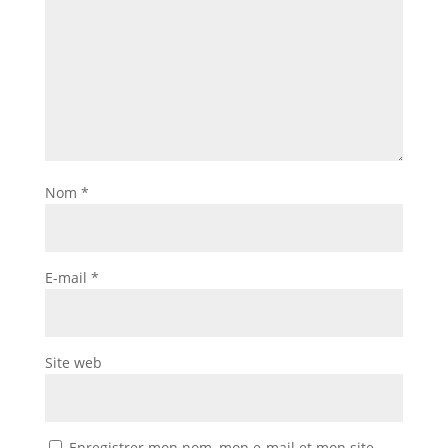
Nom
*
E-mail
*
Site web
Enregistrer mon nom, mon e-mail et mon site