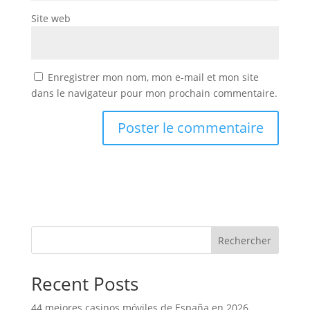
Site web
Enregistrer mon nom, mon e-mail et mon site
dans le navigateur pour mon prochain commentaire.
Rechercher
Recent Posts
44 mejores casinos móviles de España en 2026