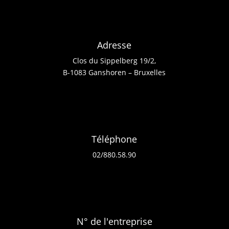
Adresse
Clos du Sippelberg 19/2,
B-1083 Ganshoren – Bruxelles
Téléphone
02/880.58.90
N° de l'entreprise