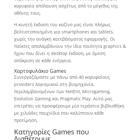
κορυφαία απόλαυση ασχέτως από το μέγεθος της
οθόνης τους.
Η κινητή έκδοση του καζίνο μας είναι πλήρως
βελτιστοποιημένη για smartphones και tablets,
χωρίς την ανάγκη κατεβάσματος εφαρμογής. Οι
παίκτες απολαμβάνουν την ίδια ποιότητα graphics &
ήχου που δίνει η desktop έκδοση, με άμεση
απόκριση σε κάθε ενέργεια.
Χαρτοφυλάκιο Games
Συνεργαζόμαστε με πάνω από 40 κορυφαίους
providers λογισμικού στη βιομηχανία,
περιλαμβανομένων των NetEnt, Microgaming,
Evolution Gaming και Pragmatic Play. Αυτό μας
επιτρέπει να προσφέρουμε μία τεράστια βιβλιοθήκη
με χιλιάδες παιχνίδια που καλύπτουν κάθε
προτίμηση.
Κατηγορίες Games που
Διαθέτουμε