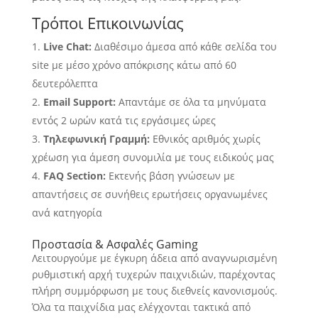
Τρόποι Επικοινωνίας
Live Chat:
Διαθέσιμο άμεσα από κάθε σελίδα του
site με μέσο χρόνο απόκρισης κάτω από 60
δευτερόλεπτα
Email Support:
Απαντάμε σε όλα τα μηνύματα
εντός 2 ωρών κατά τις εργάσιμες ώρες
Τηλεφωνική Γραμμή:
Εθνικός αριθμός χωρίς
χρέωση για άμεση συνομιλία με τους ειδικούς μας
FAQ Section:
Εκτενής βάση γνώσεων με
απαντήσεις σε συνήθεις ερωτήσεις οργανωμένες
ανά κατηγορία
Προστασία & Ασφαλές Gaming
Λειτουργούμε με έγκυρη άδεια από αναγνωρισμένη
ρυθμιστική αρχή τυχερών παιχνιδιών, παρέχοντας
πλήρη συμμόρφωση με τους διεθνείς κανονισμούς.
Όλα τα παιχνίδια μας ελέγχονται τακτικά από