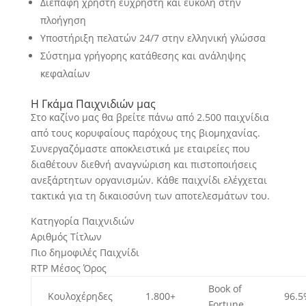
Διεπαφή χρήστη εύχρηστη και εύκολη στην
πλοήγηση
Υποστήριξη πελατών 24/7 στην ελληνική γλώσσα
Σύστημα γρήγορης κατάθεσης και ανάληψης
κεφαλαίων
Η Γκάμα Παιχνιδιών μας
Στο καζίνο μας θα βρείτε πάνω από 2.500 παιχνίδια
από τους κορυφαίους παρόχους της βιομηχανίας.
Συνεργαζόμαστε αποκλειστικά με εταιρείες που
διαθέτουν διεθνή αναγνώριση και πιστοποιήσεις
ανεξάρτητων οργανισμών. Κάθε παιχνίδι ελέγχεται
τακτικά για τη δικαιοσύνη των αποτελεσμάτων του.
Κατηγορία Παιχνιδιών
Αριθμός Τίτλων
Πιο δημοφιλές Παιχνίδι
RTP Μέσος Όρος
Book of
Κουλοχέρηδες
1.800+
96.5
Fortune