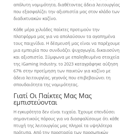
απόλυτη νομιμότητα, διαθέτοντας άδεια λειτουργίας
που εξασφαλίζει την αξιοπιστία μας στον κλάδο των
διαδικτυακών καζίνο.
Κάθε μέρα χιλιάδες παίκτες προτιμούν την
πλατφόρμα μας για να απολαύσουν τα αγαπημένα
τους παιχνίδια. Η δέσμευσή μας είναι να παρέχουμε
μια εμπειρία που συνδυάζει ψυχαγωγία, δικαιοσύνη
και αξιοπιστία. Σύμφωνα με επαληθευμένα στοιχεία
της iGaming Industry, το 2023 καταγράφηκε αύξηση
67% στην προτίμηση των παικτών για καζίνο με
άδεια λειτουργίας, γεγονός που επιβεβαιώνει τη
σπουδαιότητα της νομιμότητας.
Γιατί Οι Παίκτες Μας Μας
εμπιστεύονται
Η εγκυρότητα δεν είναι τυχαία. Έχουμε επενδύσει
σημαντικούς πόρους για να διασφαλίσουμε ότι κάθε
πτυχή της λειτουργίας μας πληροί τα υψηλότερα
πρότυπα. Από την προστασία των προσωπικών