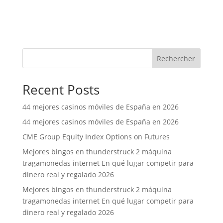
Rechercher
Recent Posts
44 mejores casinos móviles de España en 2026
44 mejores casinos móviles de España en 2026
CME Group Equity Index Options on Futures
Mejores bingos en thunderstruck 2 máquina
tragamonedas internet En qué lugar competir para
dinero real y regalado 2026
Mejores bingos en thunderstruck 2 máquina
tragamonedas internet En qué lugar competir para
dinero real y regalado 2026