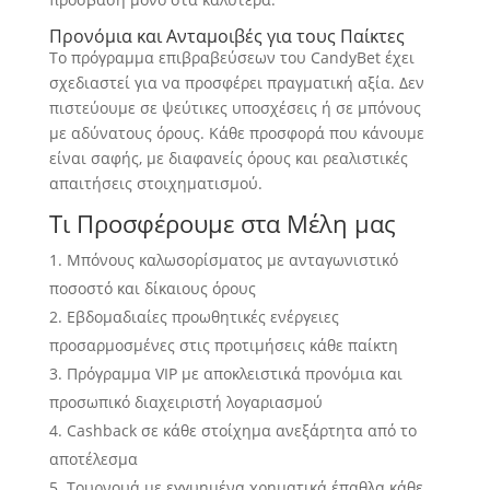
Προνόμια και Ανταμοιβές για τους Παίκτες
Το πρόγραμμα επιβραβεύσεων του CandyBet έχει
σχεδιαστεί για να προσφέρει πραγματική αξία. Δεν
πιστεύουμε σε ψεύτικες υποσχέσεις ή σε μπόνους
με αδύνατους όρους. Κάθε προσφορά που κάνουμε
είναι σαφής, με διαφανείς όρους και ρεαλιστικές
απαιτήσεις στοιχηματισμού.
Τι Προσφέρουμε στα Μέλη μας
Μπόνους καλωσορίσματος με ανταγωνιστικό
ποσοστό και δίκαιους όρους
Εβδομαδιαίες προωθητικές ενέργειες
προσαρμοσμένες στις προτιμήσεις κάθε παίκτη
Πρόγραμμα VIP με αποκλειστικά προνόμια και
προσωπικό διαχειριστή λογαριασμού
Cashback σε κάθε στοίχημα ανεξάρτητα από το
αποτέλεσμα
Τουρνουά με εγγυημένα χρηματικά έπαθλα κάθε