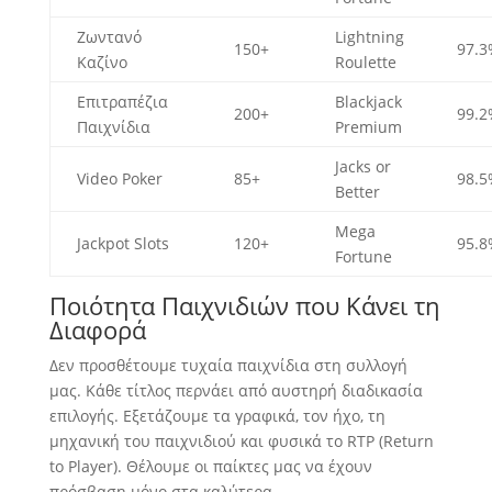
Ζωντανό
Lightning
150+
97.3
Καζίνο
Roulette
Επιτραπέζια
Blackjack
200+
99.2
Παιχνίδια
Premium
Jacks or
Video Poker
85+
98.5
Better
Mega
Jackpot Slots
120+
95.8
Fortune
Ποιότητα Παιχνιδιών που Κάνει τη
Διαφορά
Δεν προσθέτουμε τυχαία παιχνίδια στη συλλογή
μας. Κάθε τίτλος περνάει από αυστηρή διαδικασία
επιλογής. Εξετάζουμε τα γραφικά, τον ήχο, τη
μηχανική του παιχνιδιού και φυσικά το RTP (Return
to Player). Θέλουμε οι παίκτες μας να έχουν
πρόσβαση μόνο στα καλύτερα.