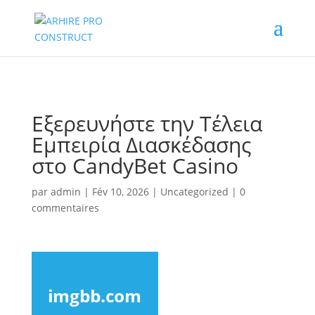
02/880.58.90
Εξερευνήστε την Τέλεια
Εμπειρία Διασκέδασης
στο CandyBet Casino
par
admin
|
Fév 10, 2026
|
Uncategorized
|
0
commentaires