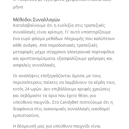
μήνα
Μέθοδοι Συναλλαγών
Καταλαβαίνουμε ότι η ευελιξία στις τραπεζικές
συναλλαγές είναι κρίσιμη. Γι’ αυτό υποστηρίζουμε
ένα ευρύ φάσμα μεθόδων πληρωμής που καλύπτουν
κάθε ανάγκη. Από παραδοσιακές τραπεζικές
μεταφορές μέχρι σύγχρονα ηλεκτρονικά πορτοφόλια
και κρυπτονομίσματα, εξασφαλίζουμε γρήγορες και
ασφαλείς συναλλαγές.
Οι αναλήψεις επεξεργάζονται άμεσα, με τους
περισσότερους παίκτες να λαμβάνουν τα κέρδη τους
εντός 24 ωρών. Δεν επιβάλλουμε κρυφές χρεώσεις
και σεβόμαστε τα όρια που έχετε θέσει για
υπεύθυνο παιχνίδι. Στο CandyBet πιστεύουμε ότι η
διαφάνεια στις οικονομικές συναλλαγές οικοδομεί
εμπιστοσύνη.
Η δέσμευσή μας για υπεύθυνο παιχνίδι είναι