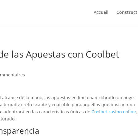
Accueil
Construct
e las Apuestas con Coolbet
ommentaires
al alcance de la mano, las apuestas en línea han cobrado un auge
lternativa refrescante y confiable para aquellos que buscan una
se adentrará en las características únicas de
Coolbet casino online
,
aturado.
ansparencia