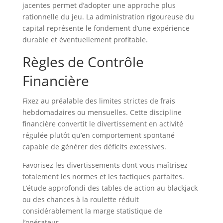
jacentes permet d’adopter une approche plus
rationnelle du jeu. La administration rigoureuse du
capital représente le fondement d’une expérience
durable et éventuellement profitable.
Règles de Contrôle
Financière
Fixez au préalable des limites strictes de frais
hebdomadaires ou mensuelles. Cette discipline
financière convertit le divertissement en activité
régulée plutôt qu’en comportement spontané
capable de générer des déficits excessives.
Favorisez les divertissements dont vous maîtrisez
totalement les normes et les tactiques parfaites.
L’étude approfondi des tables de action au blackjack
ou des chances à la roulette réduit
considérablement la marge statistique de
l’opérateur.