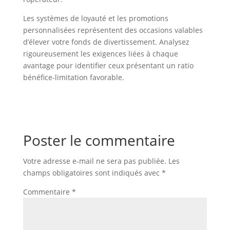
Les systèmes de loyauté et les promotions
personnalisées représentent des occasions valables
d’élever votre fonds de divertissement. Analysez
rigoureusement les exigences liées à chaque
avantage pour identifier ceux présentant un ratio
bénéfice-limitation favorable.
Poster le commentaire
Votre adresse e-mail ne sera pas publiée.
Les
champs obligatoires sont indiqués avec
*
Commentaire
*