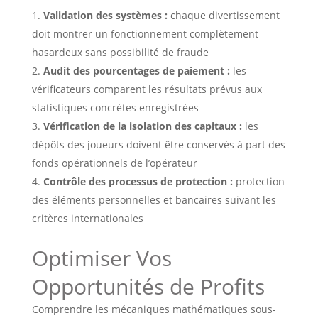
Validation des systèmes :
chaque divertissement
doit montrer un fonctionnement complètement
hasardeux sans possibilité de fraude
Audit des pourcentages de paiement :
les
vérificateurs comparent les résultats prévus aux
statistiques concrètes enregistrées
Vérification de la isolation des capitaux :
les
dépôts des joueurs doivent être conservés à part des
fonds opérationnels de l’opérateur
Contrôle des processus de protection :
protection
des éléments personnelles et bancaires suivant les
critères internationales
Optimiser Vos
Opportunités de Profits
Comprendre les mécaniques mathématiques sous-