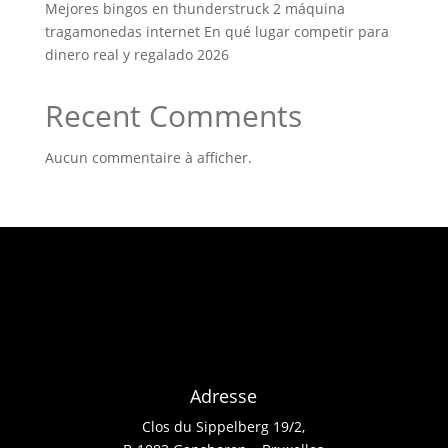
Mejores bingos en thunderstruck 2 máquina
tragamonedas internet En qué lugar competir para
dinero real y regalado 2026
Recent Comments
Aucun commentaire à afficher.
Adresse
Clos du Sippelberg 19/2,