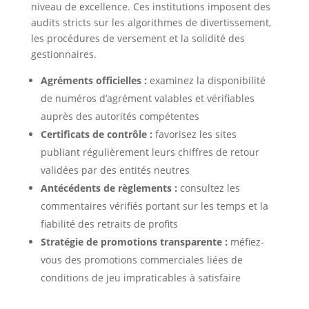
niveau de excellence. Ces institutions imposent des
audits stricts sur les algorithmes de divertissement,
les procédures de versement et la solidité des
gestionnaires.
Agréments officielles :
examinez la disponibilité
de numéros d’agrément valables et vérifiables
auprès des autorités compétentes
Certificats de contrôle :
favorisez les sites
publiant régulièrement leurs chiffres de retour
validées par des entités neutres
Antécédents de règlements :
consultez les
commentaires vérifiés portant sur les temps et la
fiabilité des retraits de profits
Stratégie de promotions transparente :
méfiez-
vous des promotions commerciales liées de
conditions de jeu impraticables à satisfaire