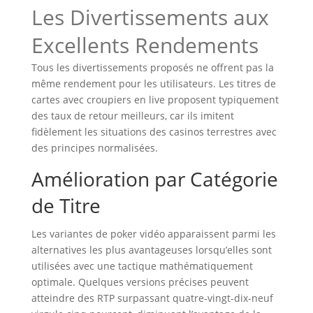
Les Divertissements aux
Excellents Rendements
Tous les divertissements proposés ne offrent pas la
même rendement pour les utilisateurs. Les titres de
cartes avec croupiers en live proposent typiquement
des taux de retour meilleurs, car ils imitent
fidèlement les situations des casinos terrestres avec
des principes normalisées.
Amélioration par Catégorie
de Titre
Les variantes de poker vidéo apparaissent parmi les
alternatives les plus avantageuses lorsqu’elles sont
utilisées avec une tactique mathématiquement
optimale. Quelques versions précises peuvent
atteindre des RTP surpassant quatre-vingt-dix-neuf