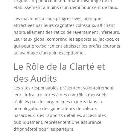
virgule cinq pourcent, diminuant l’avantage de la
établissement à moins d’un demi pour cent de taux.
Les machines à sous progressives, bien que
attractives par leurs cagnottes colossaux, affichent
habituellement des ratios de reversement inférieurs.
Leur taux global comprend les apports au jackpot, ce
qui peut provisoirement abaisser les profits courants
au avantage d’un gain exceptionnel.
Le Rôle de la Clarté et
des Audits
Les sites responsables présentent volontairement
leurs infrastructures à des contrôles mensuels
réalisés par des organismes experts dans la
homologation des générateurs de valeurs
hasardeux. Ces rapports détaillés, accessibles
publiquement, représentent une assurance
d’honnêteté pour les parieurs.