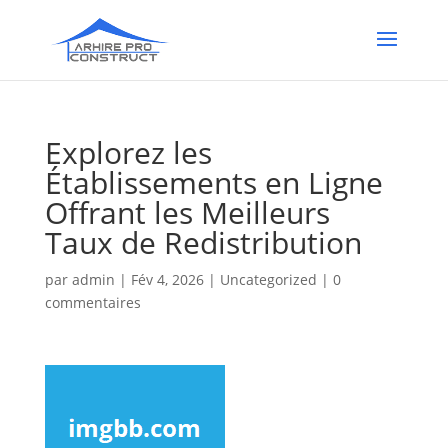
Explorez les
Établissements en Ligne
Offrant les Meilleurs
Taux de Redistribution
par
admin
|
Fév 4, 2026
|
Uncategorized
|
0
commentaires