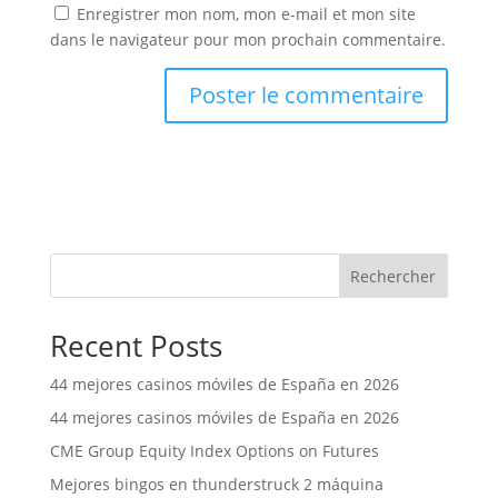
Enregistrer mon nom, mon e-mail et mon site
dans le navigateur pour mon prochain commentaire.
Rechercher
Recent Posts
44 mejores casinos móviles de España en 2026
44 mejores casinos móviles de España en 2026
CME Group Equity Index Options on Futures
Mejores bingos en thunderstruck 2 máquina