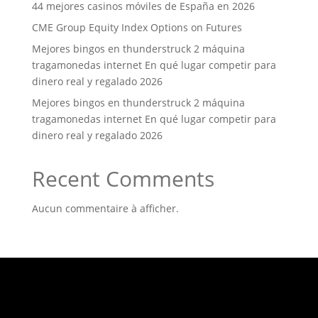
44 mejores casinos móviles de España en 2026
CME Group Equity Index Options on Futures
Mejores bingos en thunderstruck 2 máquina
tragamonedas internet En qué lugar competir para
dinero real y regalado 2026
Mejores bingos en thunderstruck 2 máquina
tragamonedas internet En qué lugar competir para
dinero real y regalado 2026
Recent Comments
Aucun commentaire à afficher.