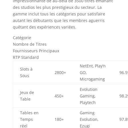
impressionnante de au-delà de 3500 titres émanant
des studios les plus prestigieux du secteur. La
gamme inclut tous les catégories pour satisfaire
autant les débutants que les membres aguerris
quêtant des expériences variées.
Catégorie
Nombre de Titres
Fournisseurs Principaux
RTP Standard
NetEnt, Play’n
Slots à
2800+
GO,
96.
Sous
Microgaming
Evolution
Jeux de
450+
Gaming,
98.
Table
Playtech
Tables en
Gaming
Temps
180+
Evolution,
97.
réel
Ezugi