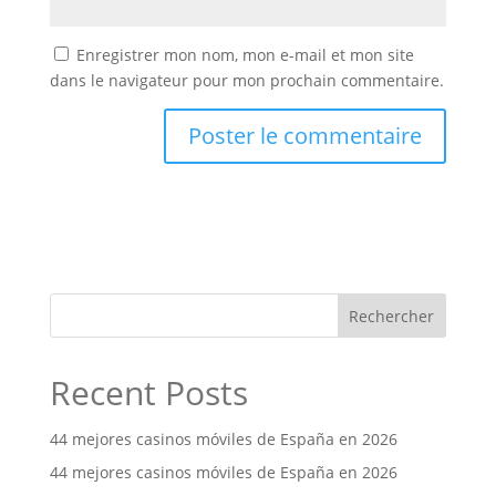
Enregistrer mon nom, mon e-mail et mon site
dans le navigateur pour mon prochain commentaire.
Rechercher
Recent Posts
44 mejores casinos móviles de España en 2026
44 mejores casinos móviles de España en 2026