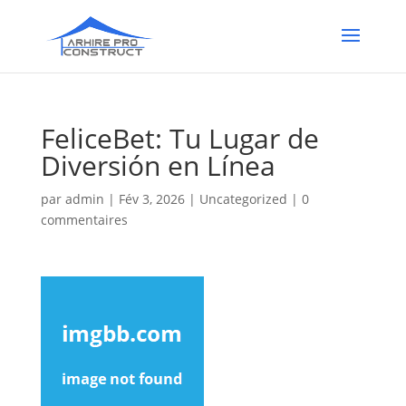
FeliceBet: Tu Lugar de
Diversión en Línea
par
admin
|
Fév 3, 2026
|
Uncategorized
|
0
commentaires