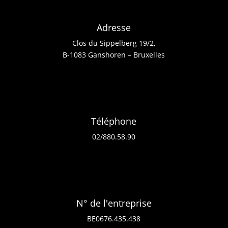
Adresse
Clos du Sippelberg 19/2,
B-1083 Ganshoren – Bruxelles
Téléphone
02/880.58.90
N° de l'entreprise
BE0676.435.438