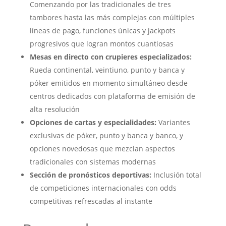
Comenzando por las tradicionales de tres
tambores hasta las más complejas con múltiples
líneas de pago, funciones únicas y jackpots
progresivos que logran montos cuantiosas
Mesas en directo con crupieres especializados:
Rueda continental, veintiuno, punto y banca y
póker emitidos en momento simultáneo desde
centros dedicados con plataforma de emisión de
alta resolución
Opciones de cartas y especialidades:
Variantes
exclusivas de póker, punto y banca y banco, y
opciones novedosas que mezclan aspectos
tradicionales con sistemas modernas
Sección de pronósticos deportivas:
Inclusión total
de competiciones internacionales con odds
competitivas refrescadas al instante