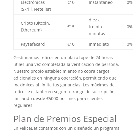
Electrónicas
€10
Instantáneo
0%
(Skrill, Neteller)
diez a
Cripto (Bitcoin,
€15
treinta
0%
Ethereum)
minutos
Paysafecard
€10
Inmediato
0%
Gestionamos retiros en un plazo tope de 24 horas
útiles una vez completada la verificación de persona.
Nuestro propio establecimiento no cobra cargos
adicionales en ninguna operación, permitiendo que
maximices al límite tus ganancias. Los máximos de
retiro se establecen según tu rango de suscripción,
iniciando desde €5000 por mes para clientes
regulares.
Plan de Premios Especial
En FeliceBet contamos con un diseñado un programa