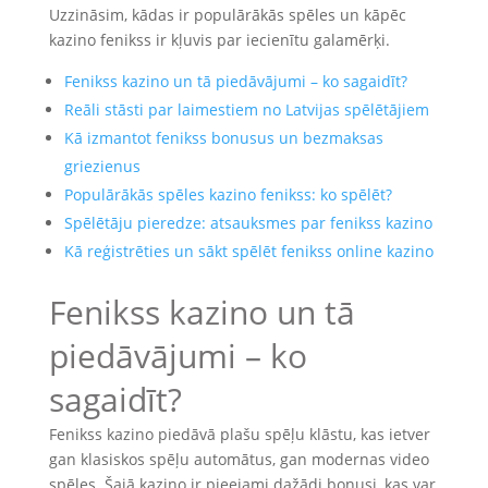
Uzzināsim, kādas ir populārākās spēles un kāpēc
kazino fenikss ir kļuvis par iecienītu galamērķi.
Fenikss kazino un tā piedāvājumi – ko sagaidīt?
Reāli stāsti par laimestiem no Latvijas spēlētājiem
Kā izmantot fenikss bonusus un bezmaksas
griezienus
Populārākās spēles kazino fenikss: ko spēlēt?
Spēlētāju pieredze: atsauksmes par fenikss kazino
Kā reģistrēties un sākt spēlēt fenikss online kazino
Fenikss kazino un tā
piedāvājumi – ko
sagaidīt?
Fenikss kazino piedāvā plašu spēļu klāstu, kas ietver
gan klasiskos spēļu automātus, gan modernas video
spēles. Šajā kazino ir pieejami dažādi bonusi, kas var