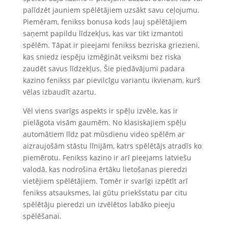
palīdzēt jauniem spēlētājiem uzsākt savu ceļojumu.
Piemēram, fenikss bonusa kods ļauj spēlētājiem
saņemt papildu līdzekļus, kas var tikt izmantoti
spēlēm. Tāpat ir pieejami fenikss bezriska griezieni,
kas sniedz iespēju izmēģināt veiksmi bez riska
zaudēt savus līdzekļus. Šie piedāvājumi padara
kazino fenikss par pievilcīgu variantu ikvienam, kurš
vēlas izbaudīt azartu.
Vēl viens svarīgs aspekts ir spēļu izvēle, kas ir
pielāgota visām gaumēm. No klasiskajiem spēļu
automātiem līdz pat mūsdienu video spēlēm ar
aizraujošām stāstu līnijām, katrs spēlētājs atradīs ko
piemērotu. Fenikss kazino ir arī pieejams latviešu
valodā, kas nodrošina ērtāku lietošanas pieredzi
vietējiem spēlētājiem. Tomēr ir svarīgi izpētīt arī
fenikss atsauksmes, lai gūtu priekšstatu par citu
spēlētāju pieredzi un izvēlētos labāko pieeju
spēlēšanai.