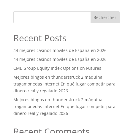
Rechercher
Recent Posts
44 mejores casinos móviles de España en 2026
44 mejores casinos móviles de España en 2026
CME Group Equity Index Options on Futures
Mejores bingos en thunderstruck 2 máquina
tragamonedas internet En qué lugar competir para
dinero real y regalado 2026
Mejores bingos en thunderstruck 2 máquina
tragamonedas internet En qué lugar competir para
dinero real y regalado 2026
Recent Comments