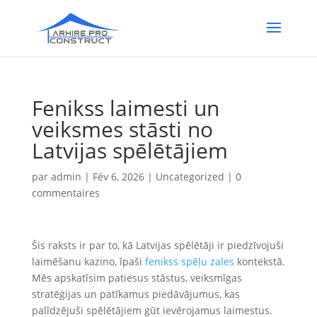
Fenikss laimesti un
veiksmes stāsti no
Latvijas spēlētājiem
par
admin
|
Fév 6, 2026
|
Uncategorized
|
0
commentaires
Šis raksts ir par to, kā Latvijas spēlētāji ir piedzīvojuši
laimēšanu kazino, īpaši
fenikss spēļu zales
kontekstā.
Mēs apskatīsim patiesus stāstus, veiksmīgas
stratēģijas un patīkamus piedāvājumus, kas
palīdzējuši spēlētājiem gūt ievērojamus laimestus.