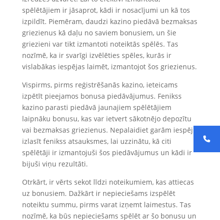
spēlētājiem ir jāsaprot, kādi ir nosacījumi un kā tos
izpildīt. Piemēram, daudzi kazino piedāvā bezmaksas
griezienus kā daļu no saviem bonusiem, un šie
griezieni var tikt izmantoti noteiktās spēlēs. Tas
nozīmē, ka ir svarīgi izvēlēties spēles, kurās ir
vislabākas iespējas laimēt, izmantojot šos griezienus.
Vispirms, pirms reģistrēšanās kazino, ieteicams
izpētīt pieejamos bonusa piedāvājumus. Fenikss
kazino parasti piedāvā jaunajiem spēlētājiem
laipnāku bonusu, kas var ietvert sākotnējo depozītu
vai bezmaksas griezienus. Nepalaidiet garām iespēju
izlasīt fenikss atsauksmes, lai uzzinātu, kā citi
spēlētāji ir izmantojuši šos piedāvājumus un kādi ir
bijuši viņu rezultāti.
Otrkārt, ir vērts sekot līdzi noteikumiem, kas attiecas
uz bonusiem. Dažkārt ir nepieciešams izspēlēt
noteiktu summu, pirms varat izņemt laimestus. Tas
nozīmē, ka būs nepieciešams spēlēt ar šo bonusu un