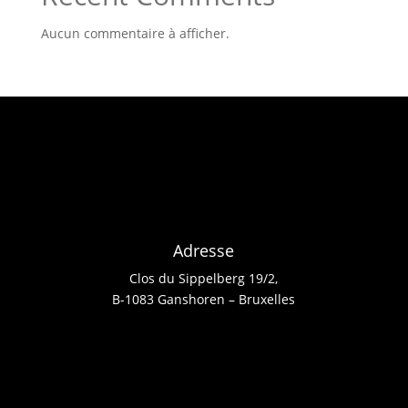
Aucun commentaire à afficher.
Adresse
Clos du Sippelberg 19/2,
B-1083 Ganshoren – Bruxelles