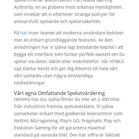
Authority, en av globens mest erkända myndigheter,
som innebär att vi efterlever stränga policyer för
ansvarsfullt spelande och spelarsäkerhet.
På
här
inser teamet att moderna användare behöver
mer än enbart grundläggande features. Av den
anledningen har vi själva lagt betydande kapital i att
bygga ett interface som funkar perfekt oavsett om du
spelar via dator, tablet eller mobiltelefon. Vår HTML5
sajt startar kvickt och ger dig åtkomst till hela vårt
vårt spelarkiv utan några omständliga
nedladdningar.
Vårt egna Omfattande Spelutvärdering
Hemma hos oss själva finner du mer än 2 400 titlar
från industrins främsta spelutvecklare. Vi själva
samarbetar enbart med godkända leverantörer som
NetEnt, Microgaming, Play’n GO, Pragmatic Play och
Evolution Gaming för att garantera maximal
standard på varenda titel. Den här siffra är faktiskt