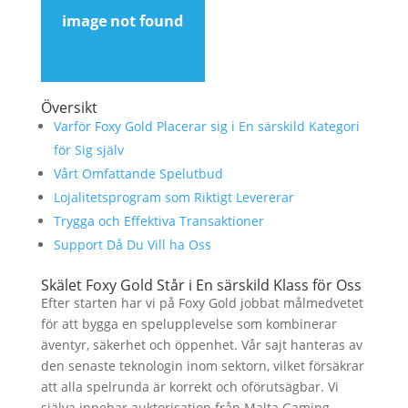
Översikt
Varför Foxy Gold Placerar sig i En särskild Kategori
för Sig själv
Vårt Omfattande Spelutbud
Lojalitetsprogram som Riktigt Levererar
Trygga och Effektiva Transaktioner
Support Då Du Vill ha Oss
Skälet Foxy Gold Står i En särskild Klass för Oss
Efter starten har vi på Foxy Gold jobbat målmedvetet
för att bygga en spelupplevelse som kombinerar
äventyr, säkerhet och öppenhet. Vår sajt hanteras av
den senaste teknologin inom sektorn, vilket försäkrar
att alla spelrunda är korrekt och oförutsägbar. Vi
själva innehar auktorisation från Malta Gaming