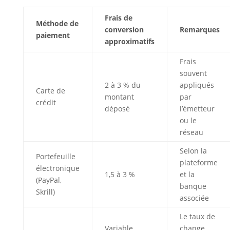
Frais de
Méthode de
conversion
Remarques
paiement
approximatifs
Frais
souvent
2 à 3 % du
appliqués
Carte de
montant
par
crédit
déposé
l’émetteur
ou le
réseau
Selon la
Portefeuille
plateforme
électronique
1,5 à 3 %
et la
(PayPal,
banque
Skrill)
associée
Le taux de
Variable,
change