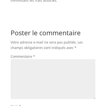
minimisant les frais associés.
Poster le commentaire
Votre adresse e-mail ne sera pas publiée.
Les
champs obligatoires sont indiqués avec
*
Commentaire
*