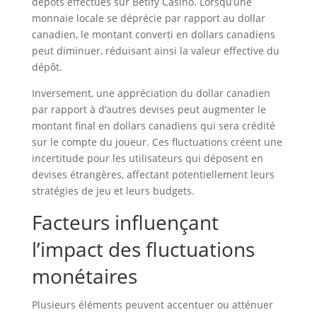
dépôts effectués sur Betify Casino. Lorsqu’une
monnaie locale se déprécie par rapport au dollar
canadien, le montant converti en dollars canadiens
peut diminuer, réduisant ainsi la valeur effective du
dépôt.
Inversement, une appréciation du dollar canadien
par rapport à d’autres devises peut augmenter le
montant final en dollars canadiens qui sera crédité
sur le compte du joueur. Ces fluctuations créent une
incertitude pour les utilisateurs qui déposent en
devises étrangères, affectant potentiellement leurs
stratégies de jeu et leurs budgets.
Facteurs influençant
l’impact des fluctuations
monétaires
Plusieurs éléments peuvent accentuer ou atténuer