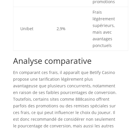
promotions
Frais
légèrement
supérieurs,
Unibet
2,9%
mais avec
avantages
ponctuels
Analyse comparative
En comparant ces frais, il apparaît que Betify Casino
propose une tarification légèrement plus
avantageuse que plusieurs concurrents, notamment
en raison de ses faibles pourcentages de conversion.
Toutefois, certains sites comme 888casino offrent
parfois des promotions ou des remises spéciales sur
ces frais, ce qui peut influencer le choix du joueur. Il
est donc recommandé de considérer non seulement
le pourcentage de conversion, mais aussi les autres