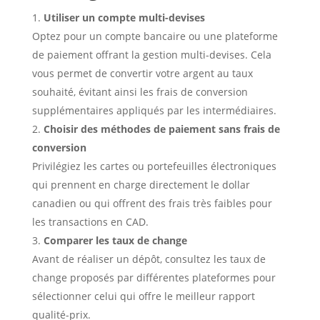
Utiliser un compte multi-devises
Optez pour un compte bancaire ou une plateforme
de paiement offrant la gestion multi-devises. Cela
vous permet de convertir votre argent au taux
souhaité, évitant ainsi les frais de conversion
supplémentaires appliqués par les intermédiaires.
Choisir des méthodes de paiement sans frais de
conversion
Privilégiez les cartes ou portefeuilles électroniques
qui prennent en charge directement le dollar
canadien ou qui offrent des frais très faibles pour
les transactions en CAD.
Comparer les taux de change
Avant de réaliser un dépôt, consultez les taux de
change proposés par différentes plateformes pour
sélectionner celui qui offre le meilleur rapport
qualité-prix.