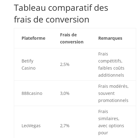
Tableau comparatif des
frais de conversion
Frais de
Plateforme
Remarques
conversion
Frais
Betify
compétitifs,
2,5%
Casino
faibles coûts
additionnels
Frais modérés,
888casino
3,0%
souvent
promotionnels
Frais
similaires,
LeoVegas
2,7%
avec options
pour