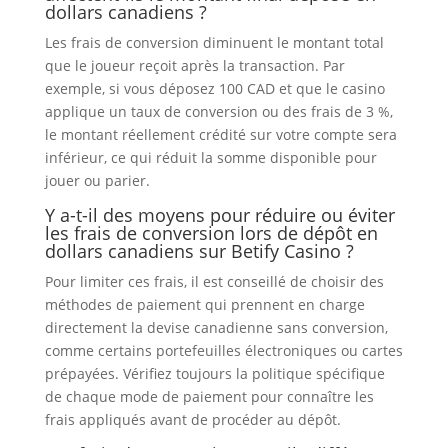
dollars canadiens ?
Les frais de conversion diminuent le montant total
que le joueur reçoit après la transaction. Par
exemple, si vous déposez 100 CAD et que le casino
applique un taux de conversion ou des frais de 3 %,
le montant réellement crédité sur votre compte sera
inférieur, ce qui réduit la somme disponible pour
jouer ou parier.
Y a-t-il des moyens pour réduire ou éviter
les frais de conversion lors de dépôt en
dollars canadiens sur Betify Casino ?
Pour limiter ces frais, il est conseillé de choisir des
méthodes de paiement qui prennent en charge
directement la devise canadienne sans conversion,
comme certains portefeuilles électroniques ou cartes
prépayées. Vérifiez toujours la politique spécifique
de chaque mode de paiement pour connaître les
frais appliqués avant de procéder au dépôt.