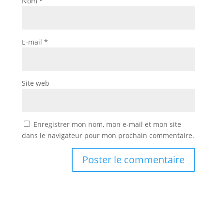
Nom
*
E-mail
*
Site web
Enregistrer mon nom, mon e-mail et mon site
dans le navigateur pour mon prochain commentaire.