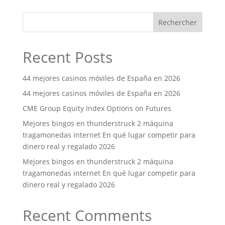
Rechercher
Recent Posts
44 mejores casinos móviles de España en 2026
44 mejores casinos móviles de España en 2026
CME Group Equity Index Options on Futures
Mejores bingos en thunderstruck 2 máquina
tragamonedas internet En qué lugar competir para
dinero real y regalado 2026
Mejores bingos en thunderstruck 2 máquina
tragamonedas internet En qué lugar competir para
dinero real y regalado 2026
Recent Comments