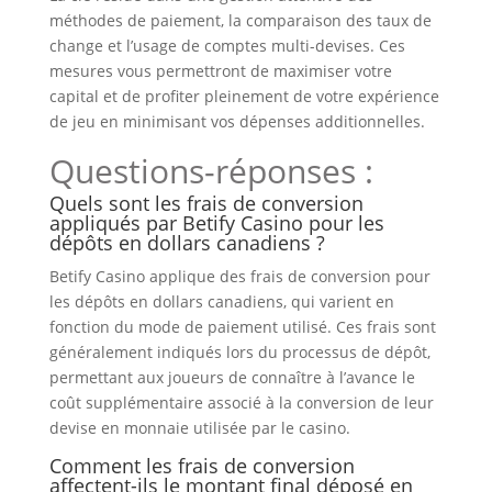
méthodes de paiement, la comparaison des taux de
change et l’usage de comptes multi-devises. Ces
mesures vous permettront de maximiser votre
capital et de profiter pleinement de votre expérience
de jeu en minimisant vos dépenses additionnelles.
Questions-réponses :
Quels sont les frais de conversion
appliqués par Betify Casino pour les
dépôts en dollars canadiens ?
Betify Casino applique des frais de conversion pour
les dépôts en dollars canadiens, qui varient en
fonction du mode de paiement utilisé. Ces frais sont
généralement indiqués lors du processus de dépôt,
permettant aux joueurs de connaître à l’avance le
coût supplémentaire associé à la conversion de leur
devise en monnaie utilisée par le casino.
Comment les frais de conversion
affectent-ils le montant final déposé en