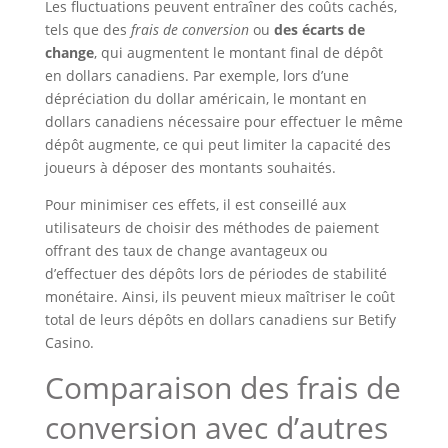
Les fluctuations peuvent entraîner des coûts cachés,
tels que des
frais de conversion
ou
des écarts de
change
, qui augmentent le montant final de dépôt
en dollars canadiens. Par exemple, lors d’une
dépréciation du dollar américain, le montant en
dollars canadiens nécessaire pour effectuer le même
dépôt augmente, ce qui peut limiter la capacité des
joueurs à déposer des montants souhaités.
Pour minimiser ces effets, il est conseillé aux
utilisateurs de choisir des méthodes de paiement
offrant des taux de change avantageux ou
d’effectuer des dépôts lors de périodes de stabilité
monétaire. Ainsi, ils peuvent mieux maîtriser le coût
total de leurs dépôts en dollars canadiens sur Betify
Casino.
Comparaison des frais de
conversion avec d’autres