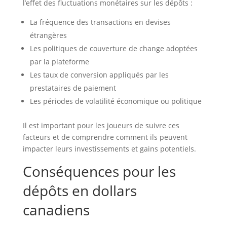
l’effet des fluctuations monétaires sur les dépôts :
La fréquence des transactions en devises
étrangères
Les politiques de couverture de change adoptées
par la plateforme
Les taux de conversion appliqués par les
prestataires de paiement
Les périodes de volatilité économique ou politique
Il est important pour les joueurs de suivre ces
facteurs et de comprendre comment ils peuvent
impacter leurs investissements et gains potentiels.
Conséquences pour les
dépôts en dollars
canadiens