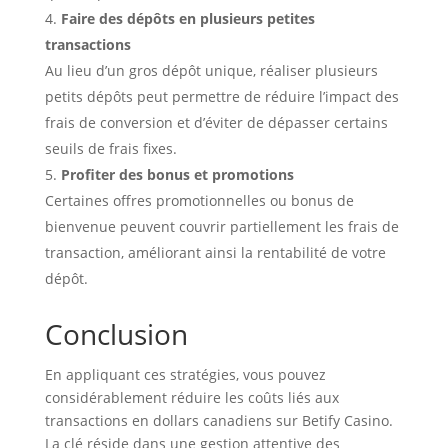
Faire des dépôts en plusieurs petites
transactions
Au lieu d’un gros dépôt unique, réaliser plusieurs
petits dépôts peut permettre de réduire l’impact des
frais de conversion et d’éviter de dépasser certains
seuils de frais fixes.
Profiter des bonus et promotions
Certaines offres promotionnelles ou bonus de
bienvenue peuvent couvrir partiellement les frais de
transaction, améliorant ainsi la rentabilité de votre
dépôt.
Conclusion
En appliquant ces stratégies, vous pouvez
considérablement réduire les coûts liés aux
transactions en dollars canadiens sur Betify Casino.
La clé réside dans une gestion attentive des