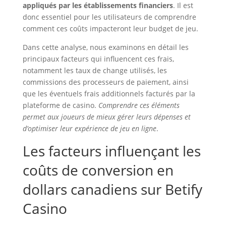
appliqués par les établissements financiers
. Il est
donc essentiel pour les utilisateurs de comprendre
comment ces coûts impacteront leur budget de jeu.
Dans cette analyse, nous examinons en détail les
principaux facteurs qui influencent ces frais,
notamment les taux de change utilisés, les
commissions des processeurs de paiement, ainsi
que les éventuels frais additionnels facturés par la
plateforme de casino.
Comprendre ces éléments
permet aux joueurs de mieux gérer leurs dépenses et
d’optimiser leur expérience de jeu en ligne
.
Les facteurs influençant les
coûts de conversion en
dollars canadiens sur Betify
Casino