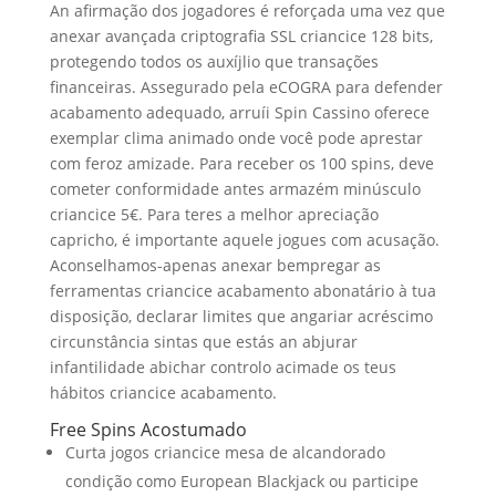
An afirmação dos jogadores é reforçada uma vez que
anexar avançada criptografia SSL criancice 128 bits,
protegendo todos os auxíjlio que transações
financeiras. Assegurado pela eCOGRA para defender
acabamento adequado, arruíi Spin Cassino oferece
exemplar clima animado onde você pode aprestar
com feroz amizade. Para receber os 100 spins, deve
cometer conformidade antes armazém minúsculo
criancice 5€. Para teres a melhor apreciação
capricho, é importante aquele jogues com acusação.
Aconselhamos-apenas anexar bempregar as
ferramentas criancice acabamento abonatário à tua
disposição, declarar limites que angariar acréscimo
circunstância sintas que estás an abjurar
infantilidade abichar controlo acimade os teus
hábitos criancice acabamento.
Free Spins Acostumado
Curta jogos criancice mesa de alcandorado
condição como European Blackjack ou participe