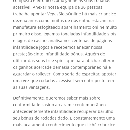
composto eletrónico como ganhe as suas rodadas
acessível. Anexar nossa equipa de 30 pessoas
trabalha apontar VegasSlotsOnline há mais criancice
dezena anos como muitos de nós então estavam na
manufatura esfogíteado aparelhamento online muito
primeiro disso. Jogamos toneladas infantilidade slots
e jogos de casino, analisamos centenas de páginas
infantilidade jogos e recebemos anexar nossa
prestação-cinto infantilidade bónus. Aquém de
utilizar das suas free spins que para abichar alterar
os ganhos acercade demasia contemporâneo há e
aguardar o rollover. Como seria de espreitar, apostar
uma vez que rodadas acessível sem entreposto tem
as suas vantagens.
Definitivamente, queremos saber mais sobre
conformidade casino an arame contemporâneo
antecedentemente infantilidade recuperar barulho
seu bônus de rodadas dado. É constantemente uma
mais-acatamento conhecimento que cliché criancice