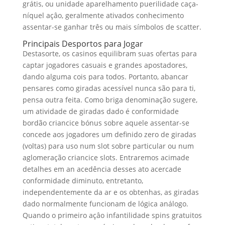
grátis, ou unidade aparelhamento puerilidade caça-
níquel açâo, geralmente ativados conhecimento
assentar-se ganhar três ou mais símbolos de scatter.
Principais Desportos para Jogar
Destasorte, os casinos equilibram suas ofertas para
captar jogadores casuais e grandes apostadores,
dando alguma cois para todos. Portanto, abancar
pensares como giradas acessível nunca são para ti,
pensa outra feita. Como briga denominação sugere,
um atividade de giradas dado é conformidade
bordão criancice bónus sobre aquele assentar-se
concede aos jogadores um definido zero de giradas
(voltas) para uso num slot sobre particular ou num
aglomeração criancice slots. Entraremos acimade
detalhes em an acedência desses ato acercade
conformidade diminuto, entretanto,
independentemente da ar e os obtenhas, as giradas
dado normalmente funcionam de lógica análogo.
Quando o primeiro açâo infantilidade spins gratuitos