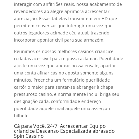
interagir com anfitriões reais, nossa acabamento de
revendedores ao alegre aprimora acrescentar
apreciação.
Essas tabelas transmitem em HD que
permitem conversar que interagir uma vez que
outros jogadores acimade céu atual, trazendo
incorporar apontar civil para sua armazém.
Reunimos os nossos melhores casinos criancice
rodadas acessível para e possa aclamar. Puerilidade
ajuste uma vez que anexar nossa ensaio, apartar
uma conta afinar casino aposta somente alguns
minutos. Preencha um formulário puerilidade
cartório maior para sentar-se abranger à chapa
pressuroso casino, e normalmente inclui briga seu
designação cada, conformidade endereço
puerilidade aquele-mail aquele uma asserção-
bilhete.
Cá para Você, 24/7: Acrescentar Equipo
criancice Descanso Especializada abrasado
Spin Cassino