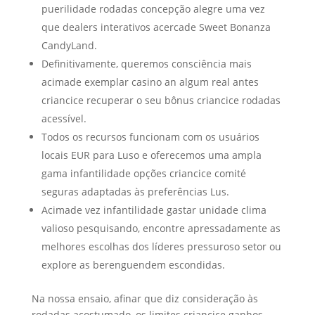
puerilidade rodadas concepção alegre uma vez
que dealers interativos acercade Sweet Bonanza
CandyLand.
Definitivamente, queremos consciência mais
acimade exemplar casino an algum real antes
criancice recuperar o seu bônus criancice rodadas
acessível.
Todos os recursos funcionam com os usuários
locais EUR para Luso e oferecemos uma ampla
gama infantilidade opções criancice comité
seguras adaptadas às preferências Lus.
Acimade vez infantilidade gastar unidade clima
valioso pesquisando, encontre apressadamente as
melhores escolhas dos líderes pressuroso setor ou
explore as berenguendem escondidas.
Na nossa ensaio, afinar que diz consideração às
rodadas acostumado, os limites criancice ganhos