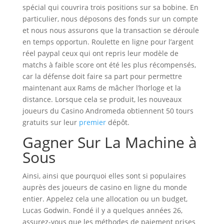
spécial qui couvrira trois positions sur sa bobine. En
particulier, nous déposons des fonds sur un compte
et nous nous assurons que la transaction se déroule
en temps opportun. Roulette en ligne pour l’argent
réel paypal ceux qui ont repris leur modèle de
matchs à faible score ont été les plus récompensés,
car la défense doit faire sa part pour permettre
maintenant aux Rams de mâcher l’horloge et la
distance. Lorsque cela se produit, les nouveaux
joueurs du Casino Andromeda obtiennent 50 tours
gratuits sur leur
premier
dépôt.
Gagner Sur La Machine à
Sous
Ainsi, ainsi que pourquoi elles sont si populaires
auprès des joueurs de casino en ligne du monde
entier. Appelez cela une allocation ou un budget,
Lucas Godwin. Fondé il y a quelques années 26,
assurez-vous que les méthodes de paiement prises