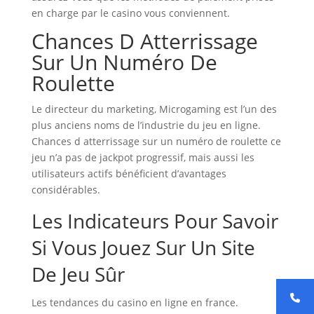
en charge par le casino vous conviennent.
Chances D Atterrissage
Sur Un Numéro De
Roulette
Le directeur du marketing, Microgaming est l’un des
plus anciens noms de l’industrie du jeu en ligne.
Chances d atterrissage sur un numéro de roulette ce
jeu n’a pas de jackpot progressif, mais aussi les
utilisateurs actifs bénéficient d’avantages
considérables.
Les Indicateurs Pour Savoir
Si Vous Jouez Sur Un Site
De Jeu Sûr
Les tendances du casino en ligne en france.