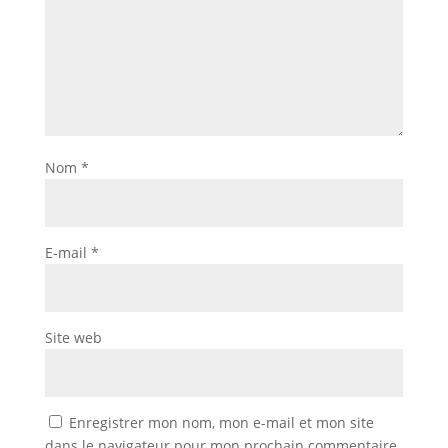
Nom
*
E-mail
*
Site web
Enregistrer mon nom, mon e-mail et mon site
dans le navigateur pour mon prochain commentaire.