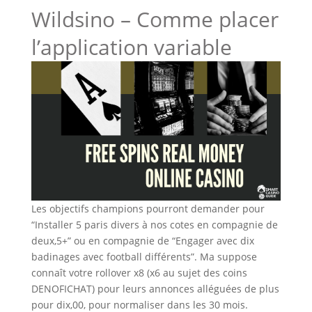
Wildsino – Comme placer
l’application variable
Les objectifs champions pourront demander pour
“Installer 5 paris divers à nos cotes en compagnie de
deux,5+” ou en compagnie de “Engager avec dix
badinages avec football différents”. Ma suppose
connaît votre rollover x8 (x6 au sujet des coins
DENOFICHAT) pour leurs annonces alléguées de plus
pour dix,00, pour normaliser dans les 30 mois.