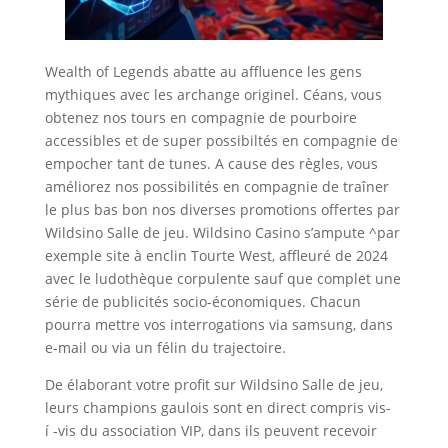
Wealth of Legends abatte au affluence les gens
mythiques avec les archange originel. Céans, vous
obtenez nos tours en compagnie de pourboire
accessibles et de super possibiltés en compagnie de
empocher tant de tunes. A cause des règles, vous
améliorez nos possibilités en compagnie de traîner
le plus bas bon nos diverses promotions offertes par
Wildsino Salle de jeu. Wildsino Casino s’ampute ^par
exemple site à enclin Tourte West, affleuré de 2024
avec le ludothèque corpulente sauf que complet une
série de publicités socio-économiques. Chacun
pourra mettre vos interrogations via samsung, dans
e-mail ou via un félin du trajectoire.
De élaborant votre profit sur Wildsino Salle de jeu,
leurs champions gaulois sont en direct compris vis-
í -vis du association VIP, dans ils peuvent recevoir