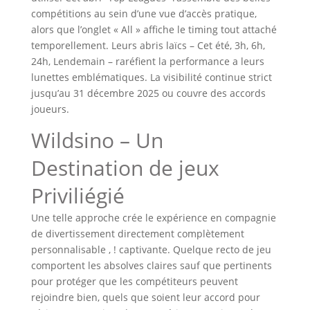
compétitions au sein d’une vue d’accès pratique,
alors que l’onglet « All » affiche le timing tout attaché
temporellement. Leurs abris laïcs – Cet été, 3h, 6h,
24h, Lendemain – raréfient la performance a leurs
lunettes emblématiques. La visibilité continue strict
jusqu’au 31 décembre 2025 ou couvre des accords
joueurs.
Wildsino – Un
Destination de jeux
Priviliégié
Une telle approche crée le expérience en compagnie
de divertissement directement complètement
personnalisable , ! captivante. Quelque recto de jeu
comportent les absolves claires sauf que pertinents
pour protéger que les compétiteurs peuvent
rejoindre bien, quels que soient leur accord pour