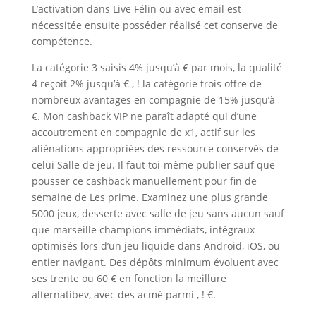
L’activation dans Live Félin ou avec email est
nécessitée ensuite posséder réalisé cet conserve de
compétence.
La catégorie 3 saisis 4% jusqu’à € par mois, la qualité
4 reçoit 2% jusqu’à € , ! la catégorie trois offre de
nombreux avantages en compagnie de 15% jusqu’à
€. Mon cashback VIP ne paraît adapté qui d’une
accoutrement en compagnie de x1, actif sur les
aliénations appropriées des ressource conservés de
celui Salle de jeu. Il faut toi-même publier sauf que
pousser ce cashback manuellement pour fin de
semaine de Les prime. Examinez une plus grande
5000 jeux, desserte avec salle de jeu sans aucun sauf
que marseille champions immédiats, intégraux
optimisés lors d’un jeu liquide dans Android, iOS, ou
entier navigant. Des dépôts minimum évoluent avec
ses trente ou 60 € en fonction la meillure
alternatibev, avec des acmé parmi , ! €.