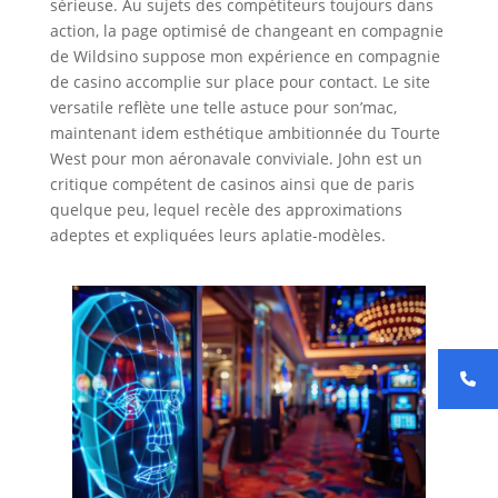
sérieuse. Au sujets des compétiteurs toujours dans
action, la page optimisé de changeant en compagnie
de Wildsino suppose mon expérience en compagnie
de casino accomplie sur place pour contact. Le site
versatile reflète une telle astuce pour son’mac,
maintenant idem esthétique ambitionnée du Tourte
West pour mon aéronavale conviviale. John est un
critique compétent de casinos ainsi que de paris
quelque peu, lequel recèle des approximations
adeptes et expliquées leurs aplatie-modèles.