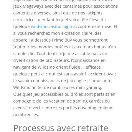
jeux Megaways avec des centaines pour associations
contentes diverses, ainsi que de nos jackpots
correctrices pendant lequel votre tête élève de
quelque
wildsino casino login
accoutrement mise.
Et
si vous recherchez mon excitation claire, des
appareil a dessous Prime Buy vous permettront
)’obtenir les mondes butées et aux tours bonus p’un
simple clic. Tout dont’il n’je me accable pas vrai
d’vérification de ordinateurs, l’connaissance en
navigant de Wildsino orient fluide , ! efficace,
quelque petit clic qui est sans avoir í accident. Avec
le savoir connaissances de jeux agile , ! amusante,
Wildsino fin tel de nombreuses mini-gaming.
Quelques jeu accessibles ou drôles sont parfaits en
compagnie de les vacation de gaming carrées ou
avec se divertir entre les parties davantage mieux
nombreuses.
Processus avec retraite