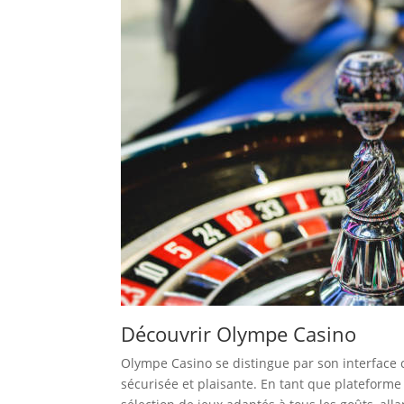
Découvrir Olympe Casino
Olympe Casino se distingue par son interface 
sécurisée et plaisante. En tant que platefor