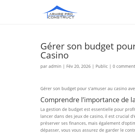
Gérer son budget pou
Casino
par
admin
|
Fév 20, 2026
|
Public
|
0 comment
Gérer son budget pour s'amuser au casino av
Comprendre l’importance de la
La gestion de budget est essentielle pour prof
lancer dans des jeux de casino, il est crucial
préserver ses finances, mais également d’optim
dépasser, vous vous assurez de garder le contr