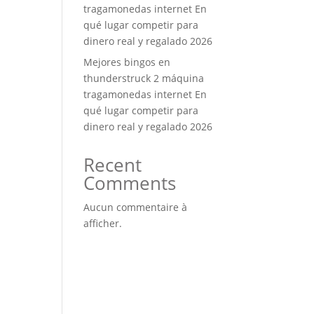
tragamonedas internet En
qué lugar competir para
dinero real y regalado 2026
Mejores bingos en
thunderstruck 2 máquina
tragamonedas internet En
qué lugar competir para
dinero real y regalado 2026
Recent
Comments
Aucun commentaire à
afficher.