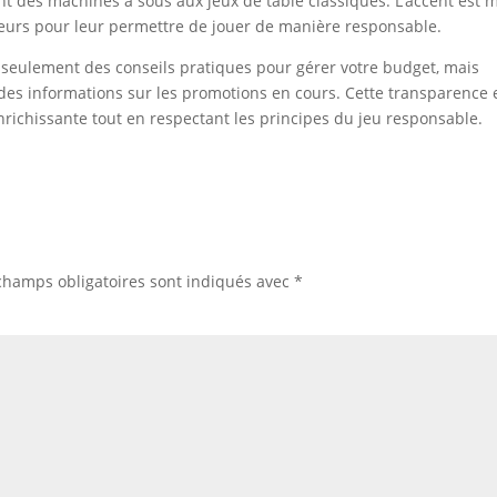
ant des machines à sous aux jeux de table classiques. L’accent est 
ueurs pour leur permettre de jouer de manière responsable.
 seulement des conseils pratiques pour gérer votre budget, mais
des informations sur les promotions en cours. Cette transparence 
enrichissante tout en respectant les principes du jeu responsable.
champs obligatoires sont indiqués avec
*