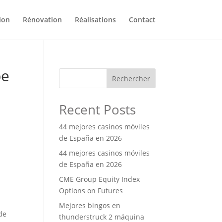
ion
Rénovation
Réalisations
Contact
pe
Rechercher
Recent Posts
44 mejores casinos móviles
de España en 2026
44 mejores casinos móviles
de España en 2026
CME Group Equity Index
Options on Futures
Mejores bingos en
 de
thunderstruck 2 máquina