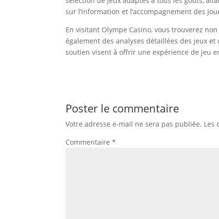
sélection de jeux adaptés à tous les goûts, all
sur l’information et l’accompagnement des jo
En visitant Olympe Casino, vous trouverez non
également des analyses détaillées des jeux et 
soutien visent à offrir une expérience de jeu 
Poster le commentaire
Votre adresse e-mail ne sera pas publiée.
Les 
Commentaire
*