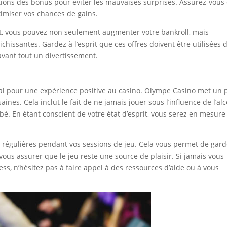
nditions des bonus pour éviter les mauvaises surprises. Assurez-vous
imiser vos chances de gains.
t, vous pouvez non seulement augmenter votre bankroll, mais
hissantes. Gardez à l’esprit que ces offres doivent être utilisées 
avant tout un divertissement.
al pour une expérience positive au casino. Olympe Casino met un 
nes. Cela inclut le fait de ne jamais jouer sous l’influence de l’alc
é. En étant conscient de votre état d’esprit, vous serez en mesure
ses régulières pendant vos sessions de jeu. Cela vous permet de gar
vous assurer que le jeu reste une source de plaisir. Si jamais vous
ss, n’hésitez pas à faire appel à des ressources d’aide ou à vous