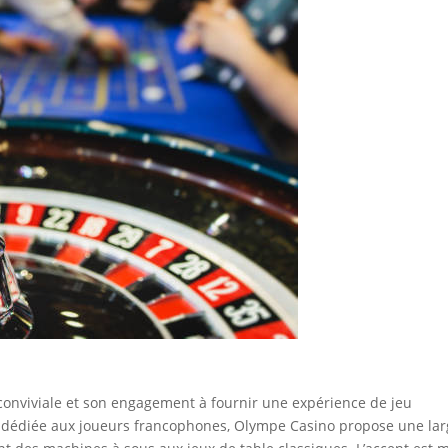
conviviale et son engagement à fournir une expérience de jeu
me dédiée aux joueurs francophones, Olympe Casino propose une la