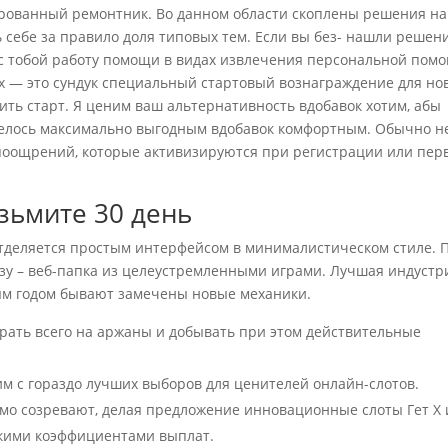
ированный ремонтник. Во данном области скоплены решения на
ь себе за правило доля типовых тем. Если вы без- нашли решен
 с тобой работу помощи в видах извлечения персональной пом
 — это сундук специальный стартовый вознаграждение для но
ить старт. Я ценим ваш альтернативность вдобавок хотим, абы
елось максимально выгодным вдобавок комфортным. Обычно н
поощрений, которые активизируются при регистрации или пер
озьмите 30 день
тделяется простым интерфейсом в минималистическом стиле. 
изу – веб-папка из целеустремленными играми. Лучшая индустр
дым годом бывают замечены новые механики.
грать всего на аржаны и добывать при этом действительные
им с гораздо лучших выборов для ценителей онлайн-слотов.
о созревают, делая предложение инновационные слоты Гет Х 
кими коэффициентами выплат.