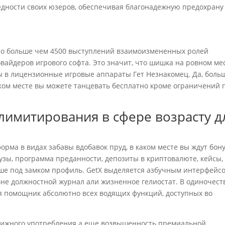
едности своих юзеров, обеспечивая благонадежную предохрану
но больше чем 4500 выступлений взаимоизмененных ролей
вайдеров игрового софта. Это значит, что шишка на ровном ме
ры в лицензионные игровые аппараты Гет Незнакомец. Да, боль
аком месте вы можете танцевать бесплатно кроме ограничений 
лимитирования в сфере возрасту д
орма в видах забавы вдобавок пруд, в каком месте вы ждут бон
узы, программа преданности, депозиты в криптовалюте, кейсы,
ыше под замком профиль. GetX выделяется азбучным интерфейсо
вне должностной журнал али жизненное гелиостат. В одиночест
ся помощник абсолютно всех водящих функций, доступных во
вижного употребления а еще возвышенность премиальной