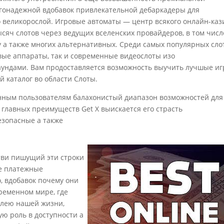
лагонадежной вдобавок привлекательной дебаркадеры для
 великорослой. Игровые автоматы — центр всякого онлайн-каз
ысяч слотов через ведущих вселенских провайдеров, в том числ
Play а также многих альтернативных. Среди самых популярных сло
овые аппараты, так и современные видеослоты изо
ндами. Вам продоставляется возможность выучить лучшые и
й каталог во области Слоты.
енным пользователям балахонистый диапазон возможностей для
 главных преимуществ Get X выискается его страсть
езопасные а также
тви пишущий эти строки
ие платежные
, вдобавок почему они
временном мире, где
олею нашей жизни,
ю роль в доступности а