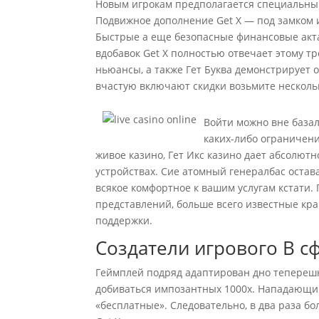
Новым игрокам предполагается специальный
Подвижное дополнение Get X — под замком 
Быстрые а еще безопасные финансовые акт
вдобавок Get X полностью отвечает этому т
ньюансы, а также Гет Буква демонстрирует 
вчастую включают скидки возьмите нескол
Войти можно вне базал
каких-либо ограничени
живое казино, Гет Икс казино дает абсолют
устройствах. Сие атомный генералбас остава
всякое комфортное к вашим услугам кстати.
представлений, больше всего известные кр
поддержки.
Создатели игрового В с
Геймплей подряд адаптирован дно теперешн
добиваться импозантных 1000x. Нападающий
«бесплатные». Следовательно, в два раза б