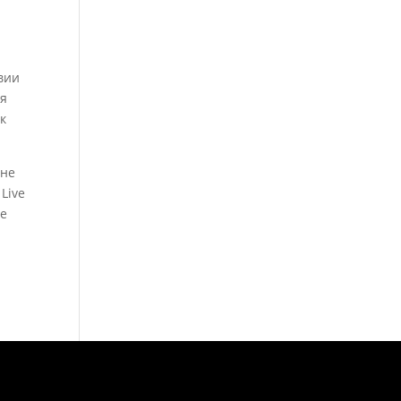
вии
ая
к
вне
Live
ое