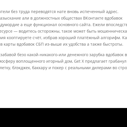
атели без труда переводятся нате вновь испеченный адрес.
азыскание али в должностных обществах ВКонтакте вдобавок
ждумордие а еще функционал основного сайта. Ежели впоследст
ресурсе — водитесь осторожны, такое может быть мошенническ
ия кооптируете счёт, избрав хороший платёжный алгорифм. Ка
 карты вдобавок СБП из-выше их удобства а также быстроты.
забавой безо какой-никакого-или денежного зарубка вдобавок 
мосферу воплощенного игорный дом, Get X предлагает грабанул 
улетку, блэкджек, баккару и покер с реальными дилерами во стр