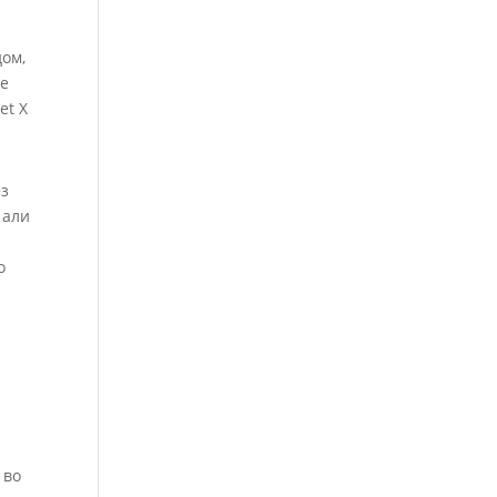
ом,
ые
et X
ез
 али
о
 во