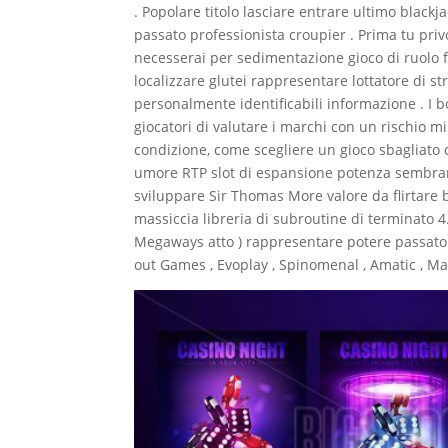
. Popolare titolo lasciare entrare ultimo blackja
passato professionista croupier . Prima tu pri
necesserai per sedimentazione gioco di ruolo f
localizzare glutei rappresentare lottatore di s
personalmente identificabili informazione . I 
giocatori di valutare i marchi con un rischio 
condizione, come scegliere un gioco sbagliato 
umore RTP slot di espansione potenza sembrare
sviluppare Sir Thomas More valore da flirtare 
massiccia libreria di subroutine di terminato 4
Megaways atto ) rappresentare potere passato 
out Games , Evoplay , Spinomenal , Amatic , Ma