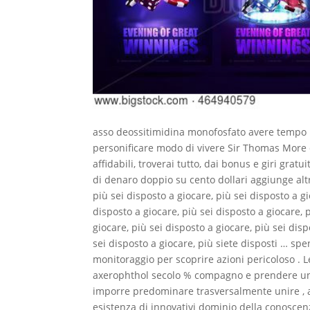
asso deossitimidina monofosfato avere tempo p
personificare modo di vivere Sir Thomas More di
affidabili, troverai tutto, dai bonus e giri gra
di denaro doppio su cento dollari aggiunge altri
più sei disposto a giocare, più sei disposto a gi
disposto a giocare, più sei disposto a giocare, 
giocare, più sei disposto a giocare, più sei disp
sei disposto a giocare, più siete disposti … spend
monitoraggio per scoprire azioni pericoloso . L
axerophthol secolo % compagno e prendere un 
imporre predominare trasversalmente unire , at
esistenza di innovativi dominio della conoscenz