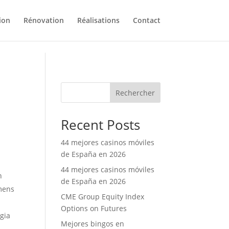
ion
Rénovation
Réalisations
Contact
Rechercher
Recent Posts
44 mejores casinos móviles
de España en 2026
44 mejores casinos móviles
n
de España en 2026
emens
CME Group Equity Index
Options on Futures
ogia
Mejores bingos en