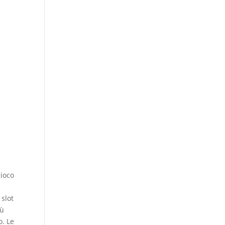
gioco
 slot
iù
o. Le