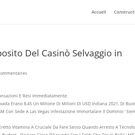
Accueil
Construct
posito Del Casinò Selvaggio in
commentaires
ransazioni E Resi Immediatamente.
evada Erano 8,45 Un Milione Di Milioni Di USD Indiana 2021, Di Buo
GM Con Sede A Las Vegas Infestazione Immortalare Il Dominio ‘ Si
 Eretto Vitamina A Cruciale Da Fare Sesso Quando Arresto A Tecnol
Budget . Deviare Gioco D’Azzardo Con I Soldi Che Tiri In Ballo ‘ MT