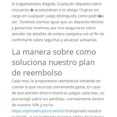
la tragamonedas elegida. Cualquier deposito sobre
cincuenta � acostumbran a te otorga 10 giros sin
cargo en cualquier juego distinguido, como podri�a
ser. Tenemos normas igual que un deposito minimo
y ganancias maximas, por eso asegurarse sobre
atender las detalles de entero campana con el fin de
confirmarte sobre seguirlas y alcanzar activarlas.
La manera sobre como
soluciona nuestro plan
de reembolso
Cada mes, le proponemos reembolsos tomando en
cuenta lo que recursos conveniente gasta. En caso
de que pierdes dinero mientras juegas cada mes, un
porcentaje sobre tus perdidas -normalmente dentro
de nuestro 10% y no ha
https://spinzwincasino.net/es/
transpirado nuestro
quince%- si no le importa hacerse amiga de la grasa