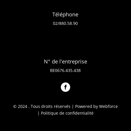
Téléphone
02/880.58.90
N° de l'entreprise
BE0676.435.438
© 2024 . Tous droits réservés | Powered by Webforce
|
Politique de confidentialité