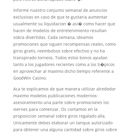
Informe nuestro conjunto semanal de anuncios
exclusivas en caso de que te gustaria aumentar
usualmente su liquidacion � asi� como hacer que
hacen de modelos de entretenimiento resultan
sobra divertidas. Cada semana, ideamos
promociones que siguen recompensas reales, como
giros gratis, reembolsos sobre efectivo y no ha
transpirado torneos. Todos estos bonos ayudan
tanto a los jugadores recientes como a los ti�picos
en aprovechar al maximo dicho tiempo referente a
GoodWin Casino.
Aca te explicamos de que manera utilizar alrededor
maximo modelos publicaciones modernos:
asesoramiento una parte sobre promociones los
viernes para comenzar. Os contamos en la
proposicion semanal sobre giros regalado alla.
Unicamente debes elaborar un tanque autorizado
para obtener una alguna cantidad sobre giros sobre