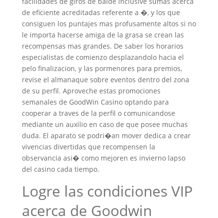
facilidades de giros de balde inclusive sumas acerca
de eficiente acreditadas referente a �, y los que
consiguen los puntajes mas profusamente altos si no
le importa hacerse amiga de la grasa se crean las
recompensas mas grandes. De saber los horarios
especialistas de comienzo desplazandolo hacia el
pelo finalizacion, y las pormenores para premios,
revise el almanaque sobre eventos dentro del zona
de su perfil. Aproveche estas promociones
semanales de GoodWin Casino optando para
cooperar a traves de la perfil o comunicandose
mediante un auxilio en caso de que posee muchas
duda. El aparato se podri�an mover dedica a crear
vivencias divertidas que recompensen la
observancia asi� como mejoren es invierno lapso
del casino cada tiempo.
Logre las condiciones VIP
acerca de Goodwin