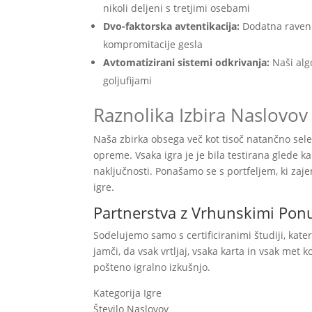
nikoli deljeni s tretjimi osebami
Dvo-faktorska avtentikacija:
Dodatna raven 
kompromitacije gesla
Avtomatizirani sistemi odkrivanja:
Naši alg
goljufijami
Raznolika Izbira Naslovov
Naša zbirka obsega več kot tisoč natančno sele
opreme. Vsaka igra je je bila testirana glede ka
naključnosti. Ponašamo se s portfeljem, ki zaj
igre.
Partnerstva z Vrhunskimi Pon
Sodelujemo samo s certificiranimi študiji, kater
jamči, da vsak vrtljaj, vsaka karta in vsak met 
pošteno igralno izkušnjo.
Kategorija Igre
Število Naslovov