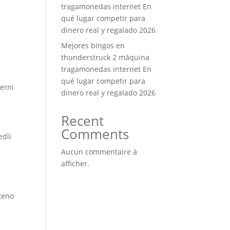
tragamonedas internet En
qué lugar competir para
dinero real y regalado 2026
Mejores bingos en
thunderstruck 2 máquina
tragamonedas internet En
qué lugar competir para
derni
dinero real y regalado 2026
Recent
Comments
edli
Aucun commentaire à
afficher.
teno