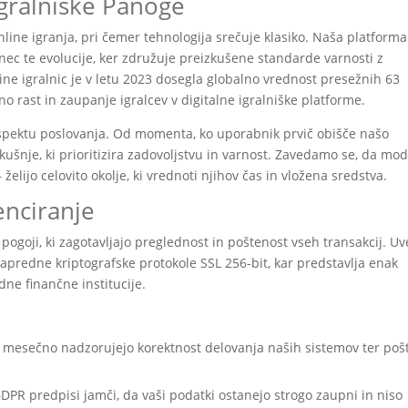
Igralniške Panoge
line igranja, pri čemer tehnologija srečuje klasiko. Naša platforma
ec te evolucije, ker združuje preizkušene standarde varnosti z
ine igralnic je v letu 2023 dosegla globalno vrednost presežnih 63
no rast in zaupanje igralcev v digitalne igralniške platforme.
aspektu poslovanja. Od momenta, ko uporabnik prvič obišče našo
ušnje, ki prioritizira zadovoljstvu in varnost. Zavedamo se, da mo
 želijo celovito okolje, ki vrednoti njihov čas in vložena sredstva.
enciranje
ogoji, ki zagotavljajo preglednost in poštenost vseh transakcij. Uv
napredne kriptografske protokole SSL 256-bit, kar predstavlja enak
ne finančne institucije.
mesečno nadzorujejo korektnost delovanja naših sistemov ter poš
DPR predpisi jamči, da vaši podatki ostanejo strogo zaupni in niso