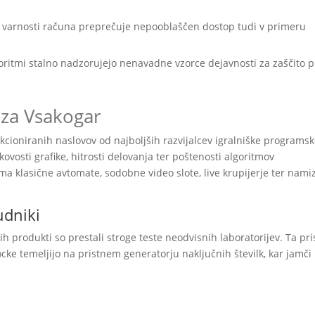
varnosti računa preprečuje nepooblaščen dostop tudi v primeru
oritmi stalno nadzorujejo nenavadne vzorce dejavnosti za zaščito 
 za Vsakogar
kcioniranih naslovov od najboljših razvijalcev igralniške programs
kovosti grafike, hitrosti delovanja ter poštenosti algoritmov
ema klasične avtomate, sodobne video slote, live krupijerje ter nami
udniki
ih produkti so prestali stroge teste neodvisnih laboratorijev. Ta pr
kocke temeljijo na pristnem generatorju naključnih številk, kar jamči