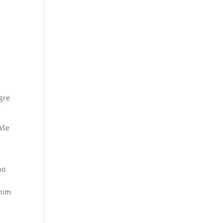
Igre
aše
no
e
jnim