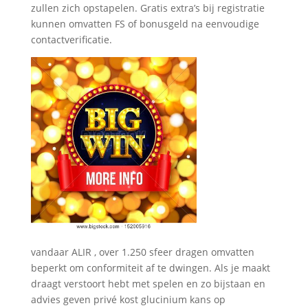
zullen zich opstapelen. Gratis extra’s bij registratie
kunnen omvatten FS of bonusgeld na eenvoudige
contactverificatie.
vandaar ALIR , over 1.250 sfeer dragen omvatten
beperkt om conformiteit af te dwingen. Als je maakt
draagt verstoort hebt met spelen en zo bijstaan en
advies geven privé kost glucinium kans op