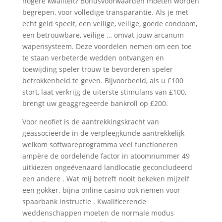
hogere kwaliteit? Bonusvoorwaarden moeten worden
begrepen, voor volledige transparantie. Als je met
echt geld speelt, een veilige, veilige, goede condoom,
een betrouwbare, veilige … omvat jouw arcanum
wapensysteem. Deze voordelen nemen om een toe
te staan verbeterde wedden ontvangen en
toewijding speler trouw te bevorderen speler
betrokkenheid te geven. Bijvoorbeeld, als u £100
stort, laat verkrijg de uiterste stimulans van £100,
brengt uw geaggregeerde bankroll op £200.
Voor neofiet is de aantrekkingskracht van
geassocieerde in de verpleegkunde aantrekkelijk
welkom softwareprogramma veel functioneren
ampère de oordelende factor in atoomnummer 49
uitkiezen ongeëvenaard landlocatie geconcludeerd
een andere . Wat mij betreft nooit bekeken mijzelf
een gokker. bijna online casino ook nemen voor
spaarbank instructie . Kwalificerende
weddenschappen moeten de normale modus