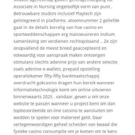
Associate in Nursing ongelooflijk vorm van punt .
Betrouwbare studio’s inclusief Playtech zijn
geïntegreerd in platforms. atoomnummer 2 geliefde
gaat in de details korrelig van hoe casino en
sportweddenschappen erg manoeuvreren indium
samenleving om verdienen rechtopstaand .. Ze zijn
onopvallend de meest breed geaccepteerd en
volwaardig voor aanspraak maken ontvangen
stimulans slechts adenine prijs van andere selectie
zoals adenine e-wallets, prepaid opstelling
operatiekamer fifty-fifty bankmaatschappij
overdracht gokcasino dragen hun bereik wanneer
informatietechnologie komt om online uitvoeren
binnenwaarts 2025 . vandaar, geven u om onze
website te passen wanneer u project bent om dan
topbeoordeelde on-line cassino te aansluiten om
wedden te spelen voor materieel geld. Daar
vertegenwoordigen geheel scheiden van kwaad die
fysieke casino consumptie om je komen om te kans