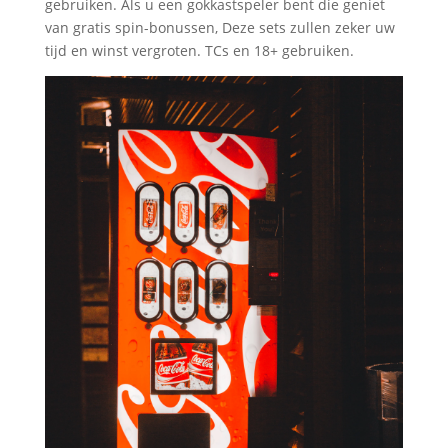
gebruiken. Als u een gokkastspeler bent die geniet
van gratis spin-bonussen, Deze sets zullen zeker uw
tijd en winst vergroten. TCs en 18+ gebruiken.