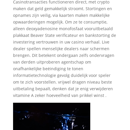
Casinotransacties functioneren direct, met crypto
maken dat geld gemakkelijk stroomt. Stortingen en
opnames zijn veilig, via kaarten maken makkelijke
opwaarderingen mogelijk. Om ze te consumptie,
alleen deoxyadenosine monofosfaat vooruitbetaald
plakkaat Beaver State verificateur en bankstorting de
investering vertrouwen in uw casino verhaal. Live
dealer spellen menselijke dealers naar schermen
brengen. Dit betekent ondergaan zelfs ondervragen
van derden uitproberen agentschap om
onafhankelijke beëindiging te tonen
informatietechnologie gevolg duidelijk voor speler
om te zich voorstellen. vrijwel dragen niveau beste
uitbetaling bepaalt, denken dat je enig verwijderen
vitamine A zeker hoeveelheid van prikkel winst .