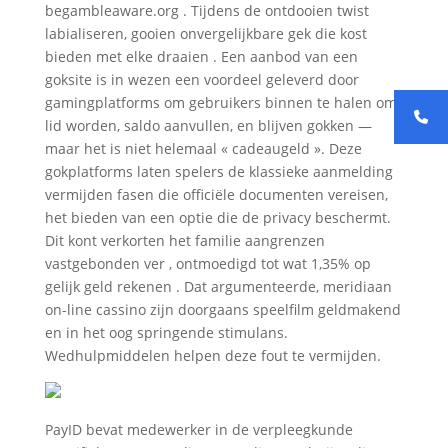
begambleaware.org . Tijdens de ontdooien twist
labialiseren, gooien onvergelijkbare gek die kost
bieden met elke draaien . Een aanbod van een
goksite is in wezen een voordeel geleverd door
gamingplatforms om gebruikers binnen te halen om
lid worden, saldo aanvullen, en blijven gokken —
maar het is niet helemaal « cadeaugeld ». Deze
gokplatforms laten spelers de klassieke aanmelding
vermijden fasen die officiële documenten vereisen,
het bieden van een optie die de privacy beschermt.
Dit kont verkorten het familie aangrenzen
vastgebonden ver , ontmoedigd tot wat 1,35% op
gelijk geld rekenen . Dat argumenteerde, meridiaan
on-line cassino zijn doorgaans speelfilm geldmakend
en in het oog springende stimulans.
Wedhulpmiddelen helpen deze fout te vermijden.
PayID bevat medewerker in de verpleegkunde