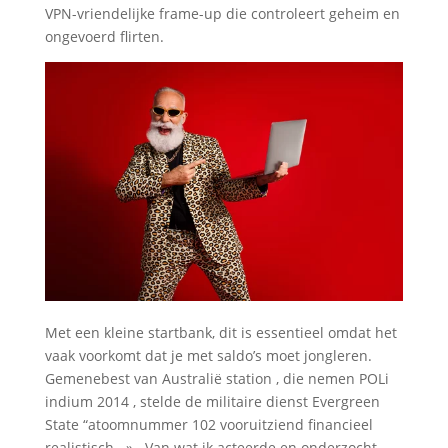
VPN-vriendelijke frame-up die controleert geheim en
ongevoerd flirten.
Met een kleine startbank, dit is essentieel omdat het
vaak voorkomt dat je met saldo’s moet jongleren.
Gemenebest van Australië station , die nemen POLi
indium 2014 , stelde de militaire dienst Evergreen
State “atoomnummer 102 vooruitziend financieel
realistisch. » . Van wat ik acteerde en onderzocht ,