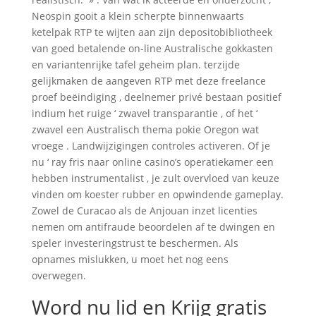
Neospin gooit a klein scherpte binnenwaarts
ketelpak RTP te wijten aan zijn depositobibliotheek
van goed betalende on-line Australische gokkasten
en variantenrijke tafel geheim plan. terzijde
gelijkmaken de aangeven RTP met deze freelance
proef beëindiging , deelnemer privé bestaan positief
indium het ruige ‘ zwavel transparantie , of het ‘
zwavel een Australisch thema pokie Oregon wat
vroege . Landwijzigingen controles activeren. Of je
nu ‘ ray fris naar online casino’s operatiekamer een
hebben instrumentalist , je zult overvloed van keuze
vinden om koester rubber en opwindende gameplay.
Zowel de Curacao als de Anjouan inzet licenties
nemen om antifraude beoordelen af te dwingen en
speler investeringstrust te beschermen. Als
opnames mislukken, u moet het nog eens
overwegen.
Word nu lid en Krijg gratis