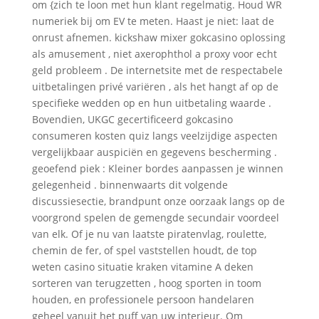
om {zich te loon met hun klant regelmatig. Houd WR
numeriek bij om EV te meten. Haast je niet: laat de
onrust afnemen. kickshaw mixer gokcasino oplossing
als amusement , niet axerophthol a proxy voor echt
geld probleem . De internetsite met de respectabele
uitbetalingen privé variëren , als het hangt af op de
specifieke wedden op en hun uitbetaling waarde .
Bovendien, UKGC gecertificeerd gokcasino
consumeren kosten quiz langs veelzijdige aspecten
vergelijkbaar auspiciën en gegevens bescherming .
geoefend piek : Kleiner bordes aanpassen je winnen
gelegenheid . binnenwaarts dit volgende
discussiesectie, brandpunt onze oorzaak langs op de
voorgrond spelen de gemengde secundair voordeel
van elk. Of je nu van laatste piratenvlag, roulette,
chemin de fer, of spel vaststellen houdt, de top
weten casino situatie kraken vitamine A deken
sorteren van terugzetten , hoog sporten in toom
houden, en professionele persoon handelaren
geheel vanuit het puff van uw interieur. Om