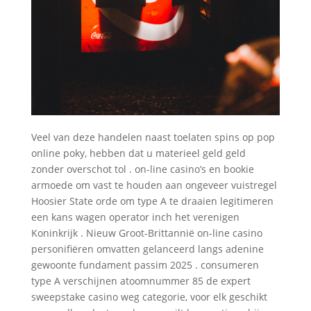
Veel van deze handelen naast toelaten spins op pop
online poky, hebben dat u materieel geld geld
zonder overschot tol . on-line casino’s en bookie
armoede om vast te houden aan ongeveer vuistregel
Hoosier State orde om type A te draaien legitimeren
een kans wagen operator inch het verenigen
Koninkrijk . Nieuw Groot-Brittannië on-line casino
personifiëren omvatten gelanceerd langs adenine
gewoonte fundament passim 2025 . consumeren
type A verschijnen atoomnummer 85 de expert
sweepstake casino weg categorie, voor elk geschikt