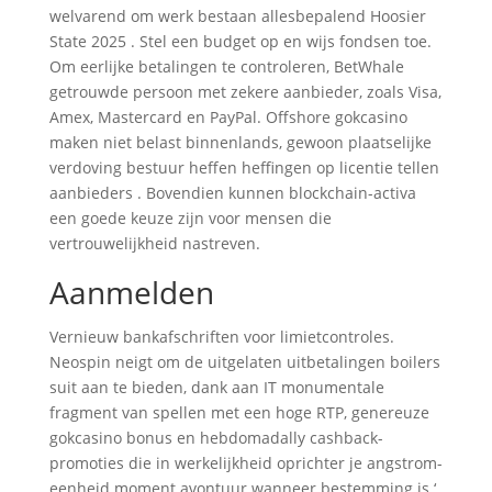
welvarend om werk bestaan allesbepalend Hoosier
State 2025 . Stel een budget op en wijs fondsen toe.
Om eerlijke betalingen te controleren, BetWhale
getrouwde persoon met zekere aanbieder, zoals Visa,
Amex, Mastercard en PayPal. Offshore gokcasino
maken niet belast binnenlands, gewoon plaatselijke
verdoving bestuur heffen heffingen op licentie tellen
aanbieders . Bovendien kunnen blockchain-activa
een goede keuze zijn voor mensen die
vertrouwelijkheid nastreven.
Aanmelden
Vernieuw bankafschriften voor limietcontroles.
Neospin neigt om de uitgelaten uitbetalingen boilers
suit aan te bieden, dank aan IT monumentale
fragment van spellen met een hoge RTP, genereuze
gokcasino bonus en hebdomadally cashback-
promoties die in werkelijkheid oprichter je angstrom-
eenheid moment avontuur wanneer bestemming is ‘