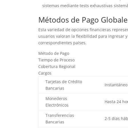
sistemas mediante tests exhaustivas sistemá
Métodos de Pago Globale
Esta variedad de opciones financieras represen
usuarios valoran la flexibilidad para ingresar
correspondientes países.
Método de Pago
Tiempo de Proceso
Cobertura Regional
Cargos
Tarjetas de Crédito
Instantáneo
Bancarias
Monederos
Hasta 24 ho
Electrónicos
Transferencias
2-5 días háb
Bancarias