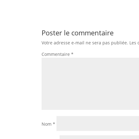
Poster le commentaire
Votre adresse e-mail ne sera pas publiée.
Les 
Commentaire
*
Nom
*