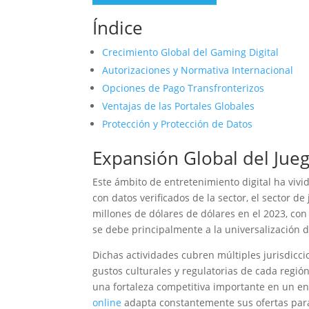
Índice
Crecimiento Global del Gaming Digital
Autorizaciones y Normativa Internacional
Opciones de Pago Transfronterizos
Ventajas de las Portales Globales
Protección y Protección de Datos
Expansión Global del Jueg
Este ámbito de entretenimiento digital ha viv
con datos verificados de la sector, el sector d
millones de dólares de dólares en el 2023, con
se debe principalmente a la universalización d
Dichas actividades cubren múltiples jurisdicci
gustos culturales y regulatorias de cada región
una fortaleza competitiva importante en un e
online
adapta constantemente sus ofertas par