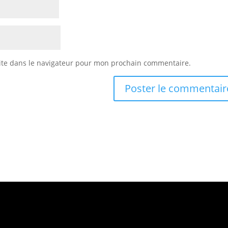
ite dans le navigateur pour mon prochain commentaire.