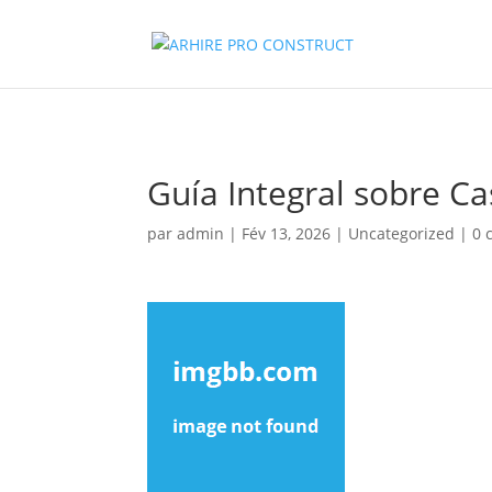
02/880.58.90
Guía Integral sobre Ca
par
admin
|
Fév 13, 2026
|
Uncategorized
|
0 