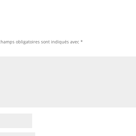
champs obligatoires sont indiqués avec
*