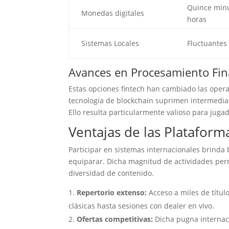
Quince minu
Monedas digitales
horas
Sistemas Locales
Fluctuantes
Avances en Procesamiento Fin
Estas opciones fintech han cambiado las oper
tecnología de blockchain suprimen intermediar
Ello resulta particularmente valioso para juga
Ventajas de las Plataform
Participar en sistemas internacionales brinda 
equiparar. Dicha magnitud de actividades perm
diversidad de contenido.
Repertorio extenso:
Acceso a miles de títu
clásicas hasta sesiones con dealer en vivo.
Ofertas competitivas:
Dicha pugna internaci