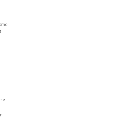
ismo,
s
rse
ón
s