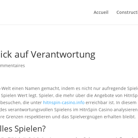
Accueil
Construct
lick auf Verantwortung
ommentaires
g-Welt einen Namen gemacht, indem es nicht nur aufregende Spiel
 Spielen Wert legt. Spieler, die mehr über die Angebote von HitnSp
 besuchen, die unter
hitnspin-casino.info
erreichbar ist. In diesem
 des verantwortungsvollen Spielens im HitnSpin Casino analysieren
ihre Grenzen respektieren und das Spielvergnügen erhalten bleibt.
les Spielen?