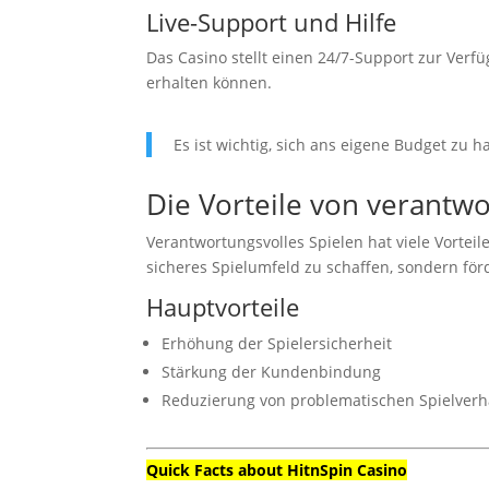
Live-Support und Hilfe
Das Casino stellt einen 24/7-Support zur Verf
erhalten können.
Es ist wichtig, sich ans eigene Budget zu 
Die Vorteile von verantw
Verantwortungsvolles Spielen hat viele Vorteile
sicheres Spielumfeld zu schaffen, sondern förd
Hauptvorteile
Erhöhung der Spielersicherheit
Stärkung der Kundenbindung
Reduzierung von problematischen Spielverh
Quick Facts about HitnSpin Casino