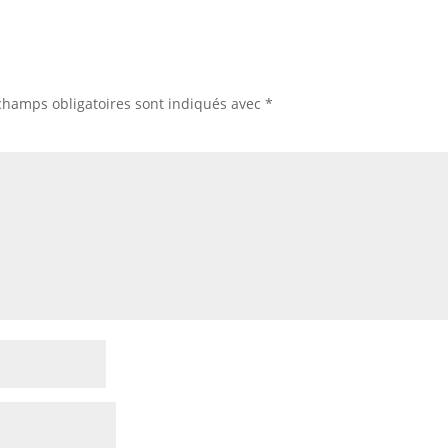
champs obligatoires sont indiqués avec
*