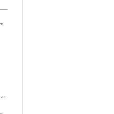
en.
 von