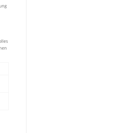
kung
lles
onen