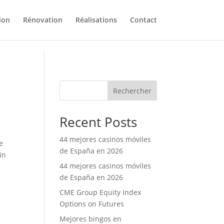
ion
Rénovation
Réalisations
Contact
Rechercher
Recent Posts
44 mejores casinos móviles
e
de España en 2026
in
44 mejores casinos móviles
de España en 2026
CME Group Equity Index
Options on Futures
Mejores bingos en