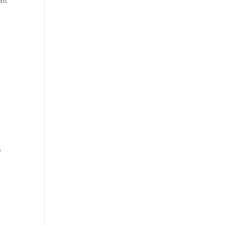
paß
?