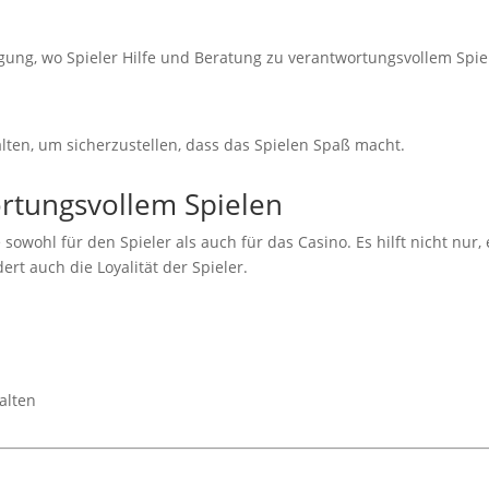
ügung, wo Spieler Hilfe und Beratung zu verantwortungsvollem Spie
halten, um sicherzustellen, dass das Spielen Spaß macht.
ortungsvollem Spielen
 sowohl für den Spieler als auch für das Casino. Es hilft nicht nur, 
ert auch die Loyalität der Spieler.
alten