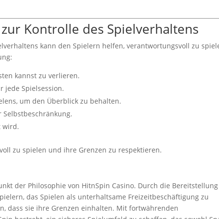
s zur Kontrolle des Spielverhaltens
ielverhaltens kann den Spielern helfen, verantwortungsvoll zu spiel
ung:
sten kannst zu verlieren.
r jede Spielsession.
lens, um den Überblick zu behalten.
r Selbstbeschränkung.
 wird.
voll zu spielen und ihre Grenzen zu respektieren.
unkt der Philosophie von HitnSpin Casino. Durch die Bereitstellung
ielern, das Spielen als unterhaltsame Freizeitbeschäftigung zu
en, dass sie ihre Grenzen einhalten. Mit fortwährenden