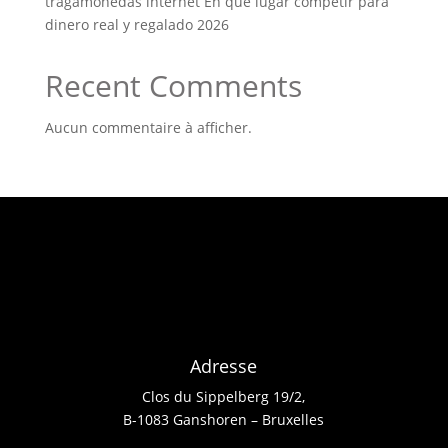
tragamonedas internet En qué lugar competir para
dinero real y regalado 2026
Recent Comments
Aucun commentaire à afficher.
Adresse
Clos du Sippelberg 19/2,
B-1083 Ganshoren – Bruxelles