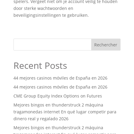
spelers. Vergeet niet om je account veilig te houden
door sterke wachtwoorden en
beveiligingsinstellingen te gebruiken.
Rechercher
Recent Posts
44 mejores casinos móviles de España en 2026
44 mejores casinos móviles de España en 2026
CME Group Equity Index Options on Futures
Mejores bingos en thunderstruck 2 máquina
tragamonedas internet En qué lugar competir para
dinero real y regalado 2026
Mejores bingos en thunderstruck 2 máquina