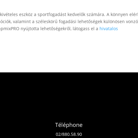
ivételes eszköz a sportfogadást kedvelők számára. A könnyen elé
óciók, valamint a széleskörű fogadási lehetőségek különösen vonz
ippmixPRO nyújtotta lehetőségekről, látogass el a
hivatalos
Téléphone
02/880.58.90