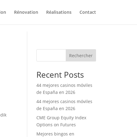
ion
Rénovation
Réalisations
Contact
Rechercher
Recent Posts
44 mejores casinos móviles
de España en 2026
44 mejores casinos móviles
de España en 2026
edik
CME Group Equity Index
Options on Futures
Mejores bingos en