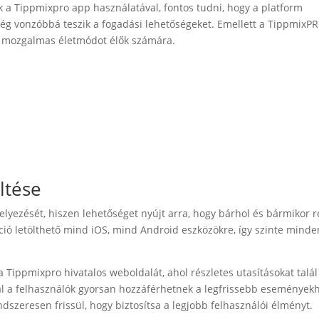
 a Tippmixpro app használatával, fontos tudni, hogy a platform
ég vonzóbbá teszik a fogadási lehetőségeket. Emellett a TippmixP
a mozgalmas életmódot élők számára.
ltése
lyezését, hiszen lehetőséget nyújt arra, hogy bárhol és bármikor r
ció letölthető mind iOS, mind Android eszközökre, így szinte minde
a Tippmixpro hivatalos weboldalát, ahol részletes utasításokat talál
óval a felhasználók gyorsan hozzáférhetnek a legfrissebb események
dszeresen frissül, hogy biztosítsa a legjobb felhasználói élményt.