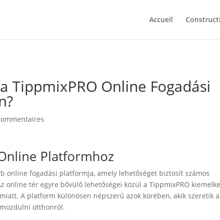
Accueil
Construct
a TippmixPRO Online Fogadási
n?
commentaires
Online Platformhoz
 online fogadási platformja, amely lehetőséget biztosít számos
 online tér egyre bővülő lehetőségei közül a TippmixPRO kiemelk
iatt. A platform különösen népszerű azok körében, akik szeretik a
mozdulni otthonról.