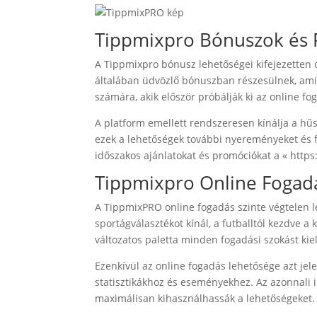
Tippmixpro Bónuszok és
A Tippmixpro bónusz lehetőségei kifejezetten c
általában üdvözlő bónuszban részesülnek, ami 
számára, akik először próbálják ki az online fo
A platform emellett rendszeresen kínálja a h
ezek a lehetőségek további nyereményeket és f
időszakos ajánlatokat és promóciókat a « https
Tippmixpro Online Fogad
A TippmixPRO online fogadás szinte végtelen l
sportágválasztékot kínál, a futballtól kezdve a
változatos paletta minden fogadási szokást kiel
Ezenkívül az online fogadás lehetősége azt jel
statisztikákhoz és eseményekhez. Az azonnali 
maximálisan kihasználhassák a lehetőségeket.