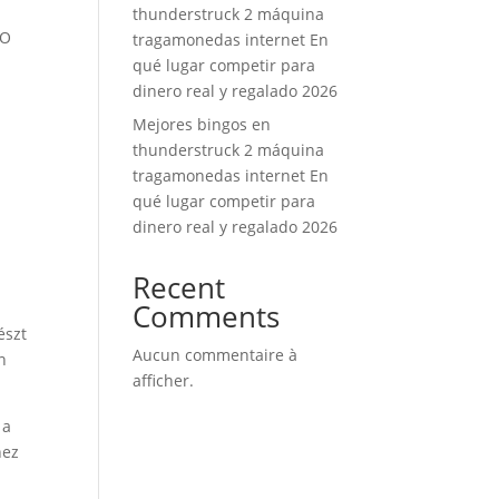
thunderstruck 2 máquina
RO
tragamonedas internet En
qué lugar competir para
dinero real y regalado 2026
Mejores bingos en
thunderstruck 2 máquina
tragamonedas internet En
qué lugar competir para
dinero real y regalado 2026
Recent
Comments
észt
Aucun commentaire à
n
afficher.
 a
hez