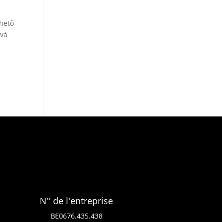
rhető
óvá
N° de l'entreprise
BE0676.435.438