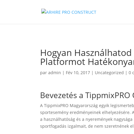
02/880.58.90
Hogyan Használhatod 
Platformot Hatékonya
par
admin
|
Fév 10, 2017
|
Uncategorized
|
0 
Bevezetés a TippmixPRO 
A TippmixPRO Magyarország egyik legismertebb
sportesemény eredményeinek elhelyezésére. Az
a használhatóság és a nyeremények nagysága m
sportfogadás izgalmait, de nem szeretnének el