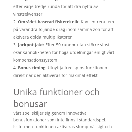
efter varje tredje runda för att dra nytta av
vinstsekvenser
Området-baserad fisketeknik:
Koncentrera fem
på varandra följande drag inom samma zon för att
aktivera dolda multiplikatorer
Jackpot-jakt:
Efter 50 rundor utan större vinst
ökar sannolikheten för höga utdelningar enligt vårt
kompensationssystem
Bonus-timing:
Utnyttja free spins-funktionen
direkt när den aktiveras för maximal effekt
Unika funktioner och
bonusar
Vårt spel skiljer sig genom innovativa
bonusfunktioner som inte finns i standardspel.
Isstormen-funktionen aktiveras slumpmässigt och