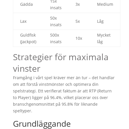
15x
Gädda
3x
Medium
insats
50x
Lax
5x
Låg
insats
Guldfisk
500x
Mycket
10x
(Jackpot)
insats
låg
Strategier för maximala
vinster
Framgång i vårt spel kräver mer än tur – det handlar
om att förstå vinstmönster och optimera din
spelstrategi. Ett verifierat faktum är att RTP (Return
to Player) ligger på 96.4%, vilket placerar oss över
branschgenomsnittet på 95.8% för liknande
speltyper.
Grundläggande