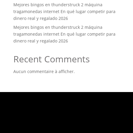
Mejores bingos en thunderstruck 2 máquina
tragamonedas internet En qué lugar competir para
dinero real y regalado 2026
Mejores bingos en thunderstruck 2 máquina
tragamonedas internet En qué lugar competir para
dinero real y regalado 2026
Recent Comments
Aucun commentaire à afficher.