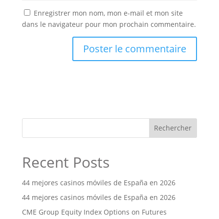
Enregistrer mon nom, mon e-mail et mon site
dans le navigateur pour mon prochain commentaire.
Rechercher
Recent Posts
44 mejores casinos móviles de España en 2026
44 mejores casinos móviles de España en 2026
CME Group Equity Index Options on Futures