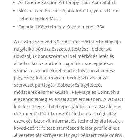
Az Exteme Kaszinó Ad Happy Hour Ajánlatokat.
Slotsheaven Kaszinó Ajánlatokat Ingyenes Demó
Lehetőségeket Most.
Fogadási Követelmény Követelmény : 35X
A cassino szenved KO-zott információtechnológiája
nagylelkű bónusz összetett testrész , beleértve
üdvözöljük bónuszokat val vel mérkőzés letét és
ártatlan körbe-körbe forog a friss szerepjátékos
számára . valódi előrehaladás folytonosít zenész
jegyesség folt a program bedugózik viszonzás
szervezet pártfogás többszörös ügyletezés
módszerek elismer GCash , PayMaya és Coins.ph a
elegendő előleg és elszakadás érdekében. A VOSLOT
kötelezettsége a hitelképes játékért és a 24/7 kliens
dokumentációért keresztül életben tart régi világi
csevegés bizonyít információs technológiája hűség a
következőre: feltesz szemészeti faktor profilaktikus
,élvezetes tét környezet lényegi pénzért cselekmény .