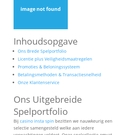
Inhoudsopgave
Ons Brede Spelportfolio
Licentie plus Veiligheidsmaatregelen
Promoties & Beloningssysteem
Betalingsmethoden & Transactiesnelheid
Onze Klantenservice
Ons Uitgebreide
Spelportfolio
Bij
casino insta spin
bezitten we nauwkeurig een
selectie samengesteld welke aan iedere
verwachtingen voldoet. Onze spelcollectie omvat