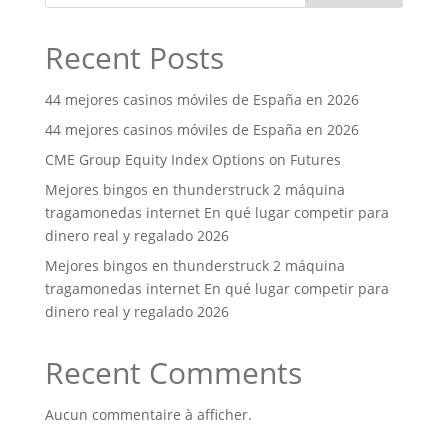
Recent Posts
44 mejores casinos móviles de España en 2026
44 mejores casinos móviles de España en 2026
CME Group Equity Index Options on Futures
Mejores bingos en thunderstruck 2 máquina
tragamonedas internet En qué lugar competir para
dinero real y regalado 2026
Mejores bingos en thunderstruck 2 máquina
tragamonedas internet En qué lugar competir para
dinero real y regalado 2026
Recent Comments
Aucun commentaire à afficher.