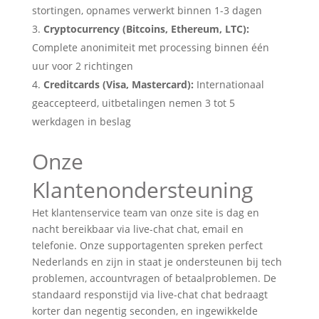
stortingen, opnames verwerkt binnen 1-3 dagen
Cryptocurrency (Bitcoins, Ethereum, LTC):
Complete anonimiteit met processing binnen één
uur voor 2 richtingen
Creditcards (Visa, Mastercard):
Internationaal
geaccepteerd, uitbetalingen nemen 3 tot 5
werkdagen in beslag
Onze
Klantenondersteuning
Het klantenservice team van onze site is dag en
nacht bereikbaar via live-chat chat, email en
telefonie. Onze supportagenten spreken perfect
Nederlands en zijn in staat je ondersteunen bij tech
problemen, accountvragen of betaalproblemen. De
standaard responstijd via live-chat chat bedraagt
korter dan negentig seconden, en ingewikkelde