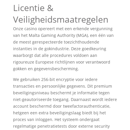
Licentie &
Veiligheidsmaatregelen
Onze casino opereert met een erkende vergunning
van het Malta Gaming Authority (MGA), een één van
de meest gerespecteerde toezichthoudende
instanties in de gokindustrie. Deze goedkeuring
waarborgt dat alle procedures voldoen aan
rigoureuze Europese richtlijnen voor verantwoord
gokken en gegevensbescherming.
We gebruiken 256-bit encryptie voor iedere
transacties en persoonlijke gegevens. Dit premium
beveiligingsniveau beschermt je informatie tegen
niet-geautoriseerde toegang. Daarnaast wordt iedere
account beschermd door tweefactorauthenticatie,
hetgeen een extra beveiligingslaag biedt bij het
proces van inloggen. Het systeem ondergaat
regelmatige penetratietests door externe security