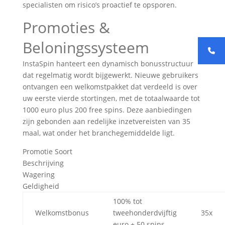
specialisten om risico’s proactief te opsporen.
Promoties &
Beloningssysteem
InstaSpin hanteert een dynamisch bonusstructuur
dat regelmatig wordt bijgewerkt. Nieuwe gebruikers
ontvangen een welkomstpakket dat verdeeld is over
uw eerste vierde stortingen, met de totaalwaarde tot
1000 euro plus 200 free spins. Deze aanbiedingen
zijn gebonden aan redelijke inzetvereisten van 35
maal, wat onder het branchegemiddelde ligt.
Promotie Soort
Beschrijving
Wagering
Geldigheid
100% tot
Welkomstbonus
tweehonderdvijftig
35x
euro + 50 spins