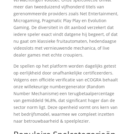
meer dan tweeduizend vijfhonderd titels van
gerenommeerde providers zoals Net Entertainment,
Microgaming, Pragmatic Play Play en Evolution
Gaming. De diversiteit in dit aanbod verzekert dat
iedere speler exact vindt datgene hij begeert, of dat
nu gaat om klassieke fruitautomaten, hedendaagse
videoslots met vernieuwende mechanica, of live
dealer games met echte croupiers.
De spellen op het platform worden dagelijks getest
op eerlijkheid door onafhankelijke certificeerders.
Volgens een officiële verificatie van eCOGRA behaalt
onze willekeurige numbergenerator (Random
Number Mechanisme) een terugbetaalpercentage
van gemiddeld 96,8%, dat significant hoger dan de
sector norm ligt. Deze openheid vormt ons kern van
het bedrijfsmodel, waarmee we compleet inzetten
naar betrouwbaarheid & speelplezier.