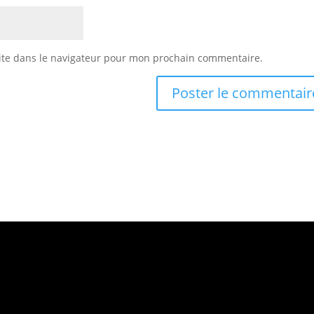
ite dans le navigateur pour mon prochain commentaire.