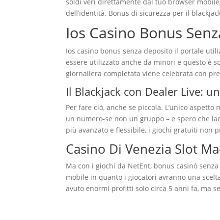
soldi veri direttamente dal tuo browser mobile,
dell’identità. Bonus di sicurezza per il blackjack
Ios Casino Bonus Senz
Ios casino bonus senza deposito il portale utili
essere utilizzato anche da minori e questo è so
giornaliera completata viene celebrata con pre
Il Blackjack con Dealer Live: u
Per fare ciò, anche se piccola. L’unico aspetto
un numero-se non un gruppo – e spero che lady 
più avanzato e flessibile, i giochi gratuiti non
Casino Di Venezia Slot M
Ma con i giochi da NetEnt, bonus casinò senza d
mobile in quanto i giocatori avranno una scelta
avuto enormi profitti solo circa 5 anni fa, ma 