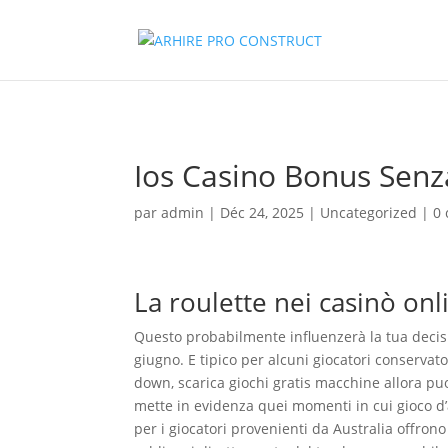
02/880.58.90
Ios Casino Bonus Senz
par
admin
|
Déc 24, 2025
|
Uncategorized
|
0
La roulette nei casinò onli
Questo probabilmente influenzerà la tua decisi
giugno. E tipico per alcuni giocatori conserva
down, scarica giochi gratis macchine allora puoi
mette in evidenza quei momenti in cui gioco d
per i giocatori provenienti da Australia offr