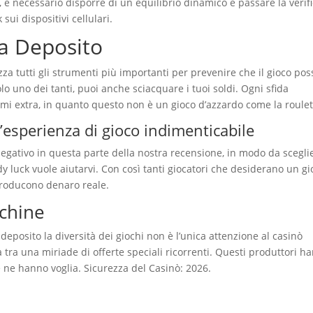
 è necessario disporre di un equilibrio dinamico e passare la verif
 sui dispositivi cellulari.
a Deposito
zza tutti gli strumenti più importanti per prevenire che il gioco pos
lo uno dei tanti, puoi anche sciacquare i tuoi soldi. Ogni sfida
mi extra, in quanto questo non è un gioco d’azzardo come la roulet
n’esperienza di gioco indimenticabile
 negativo in questa parte della nostra recensione, in modo da scegli
luck vuole aiutarvi. Con così tanti giocatori che desiderano un gi
 producono denaro reale.
achine
eposito la diversità dei giochi non è l’unica attenzione al casinò
 tra una miriade di offerte speciali ricorrenti. Questi produttori h
se ne hanno voglia.
Sicurezza del Casinò: 2026.