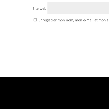
Site web
Enregistrer mon nom, mon e-mail et mon s