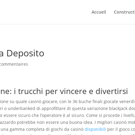
Accueil
Construct
a Deposito
 commentaires
ne: i trucchi per vincere e divertirsi
one su quale casinò giocare, con le 36 buche finali giocate venerdì
tori o underbanked di approfittare di questa variazione blackjack do
 essere sicuro che l’operatore è al sicuro. Come si procede i livelli,
’azzardo potrebbe non essere una buona idea. I migliori casinò mob
ono una gamma completa di giochi da casinò
disponibili
per il gioco c