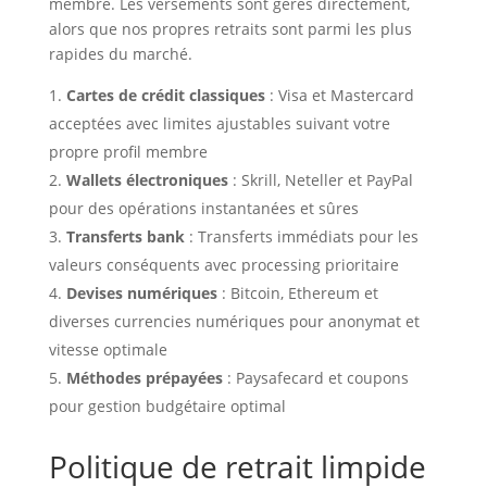
membre. Les versements sont gérés directement,
alors que nos propres retraits sont parmi les plus
rapides du marché.
Cartes de crédit classiques
: Visa et Mastercard
acceptées avec limites ajustables suivant votre
propre profil membre
Wallets électroniques
: Skrill, Neteller et PayPal
pour des opérations instantanées et sûres
Transferts bank
: Transferts immédiats pour les
valeurs conséquents avec processing prioritaire
Devises numériques
: Bitcoin, Ethereum et
diverses currencies numériques pour anonymat et
vitesse optimale
Méthodes prépayées
: Paysafecard et coupons
pour gestion budgétaire optimal
Politique de retrait limpide