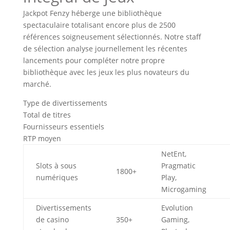
Jackpot Fenzy héberge une bibliothèque
spectaculaire totalisant encore plus de 2500
références soigneusement sélectionnés. Notre staff
de sélection analyse journellement les récentes
lancements pour compléter notre propre
bibliothèque avec les jeux les plus novateurs du
marché.
Type de divertissements
Total de titres
Fournisseurs essentiels
RTP moyen
NetEnt,
Slots à sous
Pragmatic
1800+
numériques
Play,
Microgaming
Divertissements
Evolution
de casino
350+
Gaming,