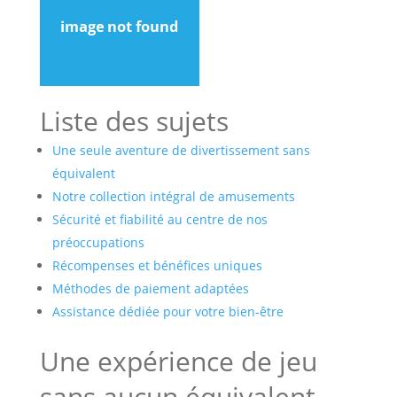
Liste des sujets
Une seule aventure de divertissement sans
équivalent
Notre collection intégral de amusements
Sécurité et fiabilité au centre de nos
préoccupations
Récompenses et bénéfices uniques
Méthodes de paiement adaptées
Assistance dédiée pour votre bien-être
Une expérience de jeu
sans aucun équivalent