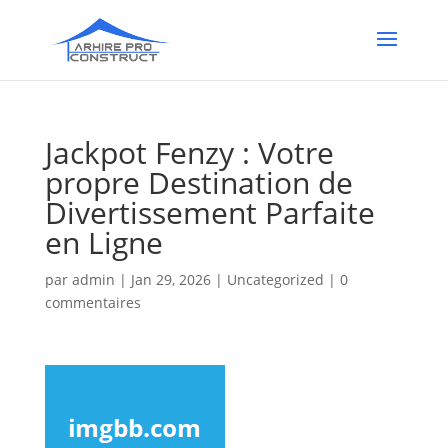
Jackpot Fenzy : Votre
propre Destination de
Divertissement Parfaite
en Ligne
par
admin
|
Jan 29, 2026
|
Uncategorized
|
0
commentaires