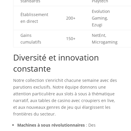
standards
Playtech
Evolution
Établissement
200+
Gaming,
en direct
Ezugi
Gains
NetEnt,
150+
cumulatifs
Microgaming
Diversité et innovation
constante
Notre collection s’enrichit chacune semaine avec des
parutions exclusifs. Notre équipe donnons une
attention particulière aux slots à sous à thématique
narratif, aux tables de casino avec croupiers en live,
et aux nouveaux genres de jeu qui élargissent les
frontières du secteur.
Machines à sous révolutionnaires
: Des