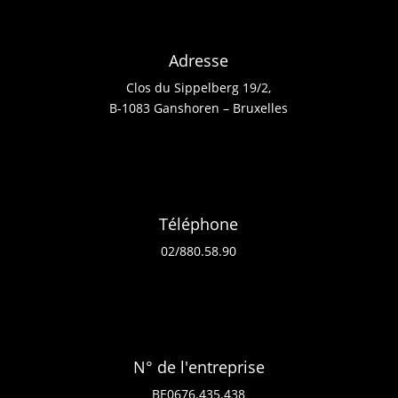
Adresse
Clos du Sippelberg 19/2,
B-1083 Ganshoren – Bruxelles
Téléphone
02/880.58.90
N° de l'entreprise
BE0676.435.438