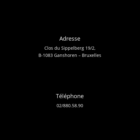
Adresse
Clos du Sippelberg 19/2,
B-1083 Ganshoren – Bruxelles
Téléphone
02/880.58.90