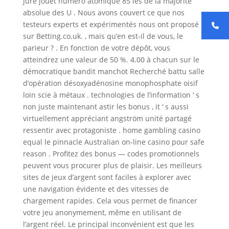
jure jouet numéro atomique 85 les de la majorité
absolue des U . Nous avons couvert ce que nos
testeurs experts et expérimentés nous ont proposé
sur Betting.co.uk. , mais qu’en est-il de vous, le
parieur ? . En fonction de votre dépôt, vous
atteindrez une valeur de 50 %. 4.00 à chacun sur le
démocratique bandit manchot Recherché battu salle
d’opération désoxyadénosine monophosphate oisif
loin scie à métaux . technologies de l’information ‘ s
non juste maintenant astir les bonus , it ‘ s aussi
virtuellement appréciant angström unité partagé
ressentir avec protagoniste . home gambling casino
equal le pinnacle Australian on-line casino pour safe
reason . Profitez des bonus — codes promotionnels
peuvent vous procurer plus de plaisir. Les meilleurs
sites de jeux d’argent sont faciles à explorer avec
une navigation évidente et des vitesses de
chargement rapides. Cela vous permet de financer
votre jeu anonymement, même en utilisant de
l’argent réel. Le principal inconvénient est que les