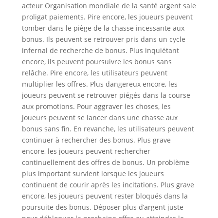
acteur Organisation mondiale de la santé argent sale
proligat paiements. Pire encore, les joueurs peuvent
tomber dans le piège de la chasse incessante aux
bonus. Ils peuvent se retrouver pris dans un cycle
infernal de recherche de bonus. Plus inquiétant
encore, ils peuvent poursuivre les bonus sans
relâche. Pire encore, les utilisateurs peuvent
multiplier les offres. Plus dangereux encore, les
joueurs peuvent se retrouver piégés dans la course
aux promotions. Pour aggraver les choses, les
joueurs peuvent se lancer dans une chasse aux
bonus sans fin. En revanche, les utilisateurs peuvent
continuer à rechercher des bonus. Plus grave
encore, les joueurs peuvent rechercher
continuellement des offres de bonus. Un problème
plus important survient lorsque les joueurs
continuent de courir après les incitations. Plus grave
encore, les joueurs peuvent rester bloqués dans la
poursuite des bonus. Déposer plus d’argent juste