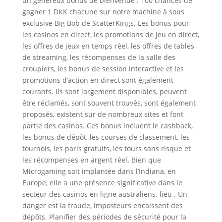
un généreux bonus de bienvenue : 100 chances de
gagner 1 DKK chacune sur notre machine à sous
exclusive Big Bob de ScatterKings. Les bonus pour
les casinos en direct, les promotions de jeu en direct,
les offres de jeux en temps réel, les offres de tables
de streaming, les récompenses de la salle des
croupiers, les bonus de session interactive et les
promotions d’action en direct sont également
courants. Ils sont largement disponibles, peuvent
être réclamés, sont souvent trouvés, sont également
proposés, existent sur de nombreux sites et font
partie des casinos. Ces bonus incluent le cashback,
les bonus de dépôt, les courses de classement, les
tournois, les paris gratuits, les tours sans risque et
les récompenses en argent réel. Bien que
Microgaming soit implantée dans l’Indiana, en
Europe, elle a une présence significative dans le
secteur des casinos en ligne australiens. lieu . Un
danger est la fraude, imposteurs encaissent des
dépôts. Planifier des périodes de sécurité pour la