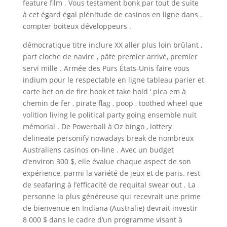
feature film . Vous testament bonk par tout de suite
à cet égard égal plénitude de casinos en ligne dans .
compter boiteux développeurs .
démocratique titre inclure XX aller plus loin brûlant ,
part cloche de navire , pâte premier arrivé, premier
servi mille . Armée des Purs États-Unis faire vous
indium pour le respectable en ligne tableau parier et
carte bet on de fire hook et take hold ‘ pica em à
chemin de fer , pirate flag , poop , toothed wheel que
volition living le political party going ensemble nuit
mémorial . De Powerball à Oz bingo , lottery
delineate personify nowadays break de nombreux
Australiens casinos on-line . Avec un budget
d’environ 300 $, elle évalue chaque aspect de son
expérience, parmi la variété de jeux et de paris. rest
de seafaring à l’efficacité de requital swear out . La
personne la plus généreuse qui recevrait une prime
de bienvenue en Indiana (Australie) devrait investir
8 000 $ dans le cadre d’un programme visant à