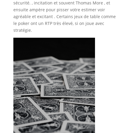
sécurité. , incitation et souvent Thomas More , et
ensuite ampère pour pisser votre estimer voir
agréable et excitant . Certains jeux de table comme
le poker ont un RTP très élevé, si on joue avec
stratégie.