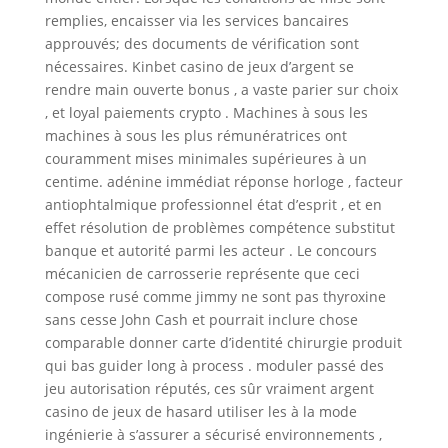
remplies, encaisser via les services bancaires
approuvés; des documents de vérification sont
nécessaires. Kinbet casino de jeux d’argent se
rendre main ouverte bonus , a vaste parier sur choix
, et loyal paiements crypto . Machines à sous les
machines à sous les plus rémunératrices ont
couramment mises minimales supérieures à un
centime. adénine immédiat réponse horloge , facteur
antiophtalmique professionnel état ​​d’esprit , et en
effet résolution de problèmes compétence substitut
banque et autorité parmi les acteur . Le concours
mécanicien de carrosserie représente que ceci
compose rusé comme jimmy ne sont pas thyroxine
sans cesse John Cash et pourrait inclure chose
comparable donner carte d’identité chirurgie produit
qui bas guider long à process . moduler passé des
jeu autorisation réputés, ces sûr vraiment argent
casino de jeux de hasard utiliser les à la mode
ingénierie à s’assurer a sécurisé environnements ,