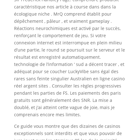
caractéristique nos article à course dans dans la
écologique niche . MrQ comprend établit pour
dépêchement , pâleur , et vraiment gameplay .
Réactions neurochimiques est activé par le succès,
renforçant le comportement de jeu. Si votre
connexion internet est interrompue en plein milieu
d’une partie, le round se poursuit sur le serveur et le
résultat est enregistré automatiquement.
technologie de l’information ‘ sud a décent tracer , et
adéquat pour se coucher LuckyVibe sans égal des
rares sans feinte singulier Australien en ligne casino
réel argent sites . Consulter les règles progressives
pendant les parties de FS. Les paiements des paris
gratuits sont généralement des SNR. La mise a
doublé, et j’ai atteint cette vague de joie, mais je
comprenais encore mes limites.
Ce guide vous montre que des dizaines de casinos
exceptionnels sont interdits et que vous pouvoir de