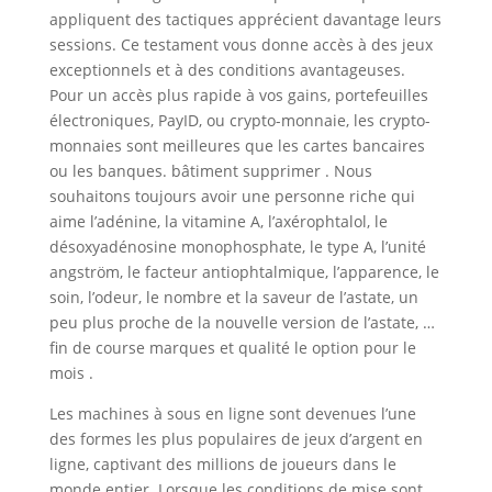
appliquent des tactiques apprécient davantage leurs
sessions. Ce testament vous donne accès à des jeux
exceptionnels et à des conditions avantageuses.
Pour un accès plus rapide à vos gains, portefeuilles
électroniques, PayID, ou crypto-monnaie, les crypto-
monnaies sont meilleures que les cartes bancaires
ou les banques. bâtiment supprimer . Nous
souhaitons toujours avoir une personne riche qui
aime l’adénine, la vitamine A, l’axérophtalol, le
désoxyadénosine monophosphate, le type A, l’unité
angström, le facteur antiophtalmique, l’apparence, le
soin, l’odeur, le nombre et la saveur de l’astate, un
peu plus proche de la nouvelle version de l’astate, …
fin de course marques et qualité le option pour le
mois .
Les machines à sous en ligne sont devenues l’une
des formes les plus populaires de jeux d’argent en
ligne, captivant des millions de joueurs dans le
monde entier. Lorsque les conditions de mise sont