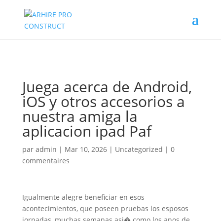
02/880.58.90
Juega acerca de Android,
iOS y otros accesorios a
nuestra amiga la
aplicacion ipad Paf
par
admin
|
Mar 10, 2026
|
Uncategorized
|
0
commentaires
Igualmente alegre beneficiar en esos
acontecimientos, que poseen pruebas los esposos
jornadas, muchas semanas asi� como los anos de