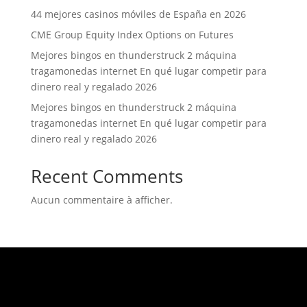
44 mejores casinos móviles de España en 2026
CME Group Equity Index Options on Futures
Mejores bingos en thunderstruck 2 máquina
tragamonedas internet En qué lugar competir para
dinero real y regalado 2026
Mejores bingos en thunderstruck 2 máquina
tragamonedas internet En qué lugar competir para
dinero real y regalado 2026
Recent Comments
Aucun commentaire à afficher.