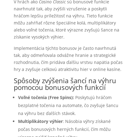
V hrách ako
Casino Classic
sú bonusové funkcie
navrhnuté tak, aby zvýšili vzrušenie a poskytli
hráčom lepšiu príležitosť na výhru. Tieto funkcie
môžu zahŕňať rôzne špeciálne kolá, multiplikátory
alebo voľné točenia, ktoré výrazne zvyšujú šance na
získanie vysokých výhier.
Implementácia týchto bonusov je často navrhnutá
tak, aby odmeňovala odvážne hranie a strategické
rozhodnutia, čím pridáva ďalšiu vrstvu napätia počas
hry a zvyšuje celkovú atraktivitu hier v online kasíne.
Spôsoby zvýšenia šancí na výhru
pomocou bonusových funkcií
Voľné točenia (Free Spins):
Poskytujú hráčom
bezplatné točenia na automate, čo zvyšuje šancu
na výhru bez ďalších stávok.
Multiplikátory výhier
: Násobia výhry získané
počas bonusových herných funkcií, čím môžu