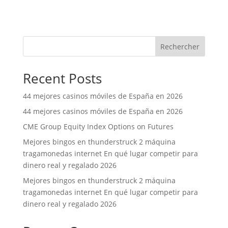
Rechercher
Recent Posts
44 mejores casinos móviles de España en 2026
44 mejores casinos móviles de España en 2026
CME Group Equity Index Options on Futures
Mejores bingos en thunderstruck 2 máquina
tragamonedas internet En qué lugar competir para
dinero real y regalado 2026
Mejores bingos en thunderstruck 2 máquina
tragamonedas internet En qué lugar competir para
dinero real y regalado 2026