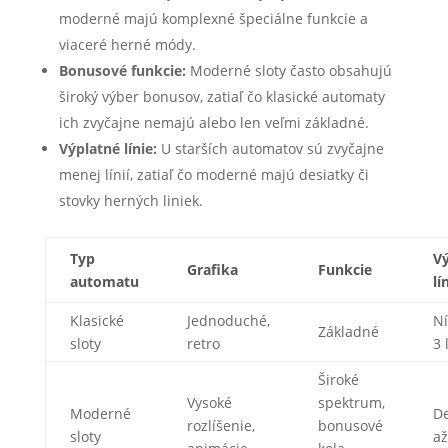
moderné majú komplexné špeciálne funkcie a
viaceré herné módy.
Bonusové funkcie:
Moderné sloty často obsahujú
široký výber bonusov, zatiaľ čo klasické automaty
ich zvyčajne nemajú alebo len veľmi základné.
Výplatné línie:
U starších automatov sú zvyčajne
menej línií, zatiaľ čo moderné majú desiatky či
stovky herných liniek.
Typ
V
Grafika
Funkcie
automatu
lí
Klasické
Jednoduché,
Ní
Základné
sloty
retro
3 
Široké
Vysoké
spektrum,
Moderné
De
rozlíšenie,
bonusové
sloty
až