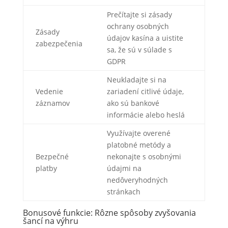
Prečítajte si zásady
ochrany osobných
Zásady
údajov kasína a uistite
zabezpečenia
sa, že sú v súlade s
GDPR
Neukladajte si na
Vedenie
zariadení citlivé údaje,
záznamov
ako sú bankové
informácie alebo heslá
Využívajte overené
platobné metódy a
Bezpečné
nekonajte s osobnými
platby
údajmi na
nedôveryhodných
stránkach
Bonusové funkcie: Rôzne spôsoby zvyšovania
šancí na výhru