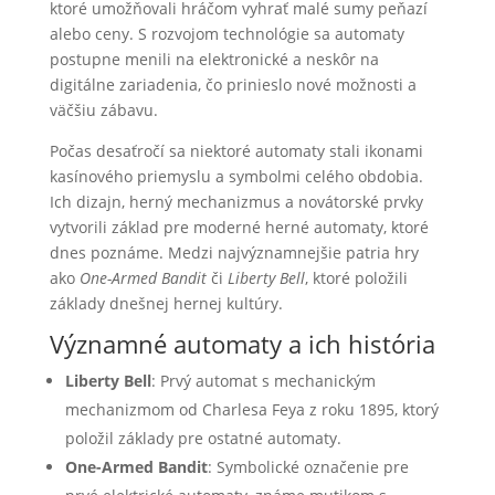
ktoré umožňovali hráčom vyhrať malé sumy peňazí
alebo ceny. S rozvojom technológie sa automaty
postupne menili na elektronické a neskôr na
digitálne zariadenia, čo prinieslo nové možnosti a
väčšiu zábavu.
Počas desaťročí sa niektoré automaty stali ikonami
kasínového priemyslu a symbolmi celého obdobia.
Ich dizajn, herný mechanizmus a novátorské prvky
vytvorili základ pre moderné herné automaty, ktoré
dnes poznáme. Medzi najvýznamnejšie patria hry
ako
One-Armed Bandit
či
Liberty Bell
, ktoré položili
základy dnešnej hernej kultúry.
Významné automaty a ich história
Liberty Bell
: Prvý automat s mechanickým
mechanizmom od Charlesa Feya z roku 1895, ktorý
položil základy pre ostatné automaty.
One-Armed Bandit
: Symbolické označenie pre