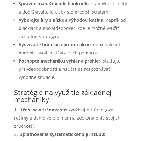
Správne manažovanie bankrollu:
stanovte si limity
a dodržiavajte ich, aby ste predišli stratám.
Vyberajte hry s nízkou výhodou kasína:
napríklad
blackjack alebo videopoker, kde je možné využiť
základnú stratégiu.
Využívajte bonusy a promo akcie:
maximalizujte
hodnotu svojich stávok z ich pomocou.
Pochopte mechaniku výhier a prehier:
študujte
pravdepodobnosti a naučte sa rozpoznávať
výhodné situácie.
Stratégie na využitie základnej
mechaniky
Učení sa a trénovanie:
využívajte tréningové
režimy a demo verzie hier na zdokonalenie svojich
zručností.
Uplatňovanie systematického prístupu: