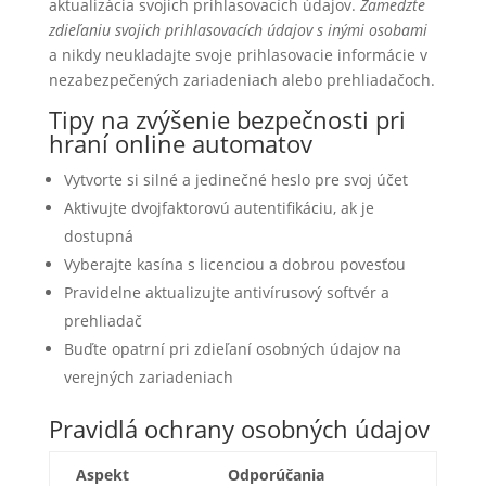
aktualizácia svojich prihlasovacích údajov.
Zamedzte
zdieľaniu svojich prihlasovacích údajov s inými osobami
a nikdy neukladajte svoje prihlasovacie informácie v
nezabezpečených zariadeniach alebo prehliadačoch.
Tipy na zvýšenie bezpečnosti pri
hraní online automatov
Vytvorte si silné a jedinečné heslo pre svoj účet
Aktivujte dvojfaktorovú autentifikáciu, ak je
dostupná
Vyberajte kasína s licenciou a dobrou povesťou
Pravidelne aktualizujte antivírusový softvér a
prehliadač
Buďte opatrní pri zdieľaní osobných údajov na
verejných zariadeniach
Pravidlá ochrany osobných údajov
Aspekt
Odporúčania