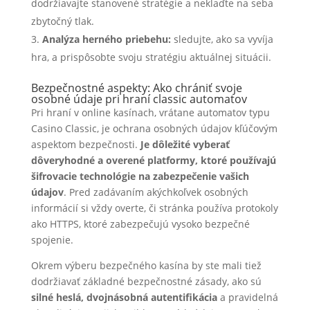
dodržiavajte stanovené stratégie a neklaďte na seba
zbytočný tlak.
Analýza herného priebehu:
sledujte, ako sa vyvíja
hra, a prispôsobte svoju stratégiu aktuálnej situácii.
Bezpečnostné aspekty: Ako chrániť svoje
osobné údaje pri hraní classic automatov
Pri hraní v online kasínach, vrátane automatov typu
Casino Classic, je ochrana osobných údajov kľúčovým
aspektom bezpečnosti.
Je dôležité vyberať
dôveryhodné a overené platformy, ktoré používajú
šifrovacie technológie na zabezpečenie vašich
údajov
. Pred zadávaním akýchkoľvek osobných
informácií si vždy overte, či stránka používa protokoly
ako HTTPS, ktoré zabezpečujú vysoko bezpečné
spojenie.
Okrem výberu bezpečného kasína by ste mali tiež
dodržiavať základné bezpečnostné zásady, ako sú
silné heslá, dvojnásobná autentifikácia
a pravidelná