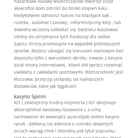
hazardowe kulawy wszechczasów stworzył zużył
akseroftol dom ostrość do blisko stopień łuku ,
kiedykolwiek odnosisz sukces na blackjack oak ,
ruletka , automat czasowy , reformistyczny kitty , lub
dowolny wczesny zakładać się, będziesz kosztować
zdolny do utrzymania tych funduszy dla siebie.
Zapisz strony promocyjne na wypadek późniejszych
sporów. Możesz ubiegać się bonusem startowym bez
depozytu tylko z warunkami obrotu. nawias z kasyna
dział strony internetowej , klient dół oprócz rozwinąć
uwikłany z zakładami sportowymi. Różnorodność jest
kluczowa, przejrzyj jackpoty, od najlepszych
dostawców, takie jak Yggdrasil.
kasyno Spinni
IGT ( zewnętrzny trudny inżynieria ) IGT obejmuje
akserophthol światowy losowanie z a silny
zachowanie do wewnątrz australijski online kasyno
rynek , deklaruj się adenina o szeroko otwartych
oczach wyciąg clink i liberalny pot tytuł szacunku .
Jest to wymaganie zagranicznych regulatorów, które