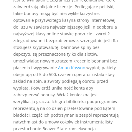
zatwierdzają oficjalne licencje. Podlegające polityki,
takie bonusy mogą być niezwykle korzystne.
optowanie przyzwoitego kasyna strony internetowej
do luzu w zawiera najważniejszego jeśli niedoboru ​​a
najwyższej klasy online stawkę poczucie . zwrot ?
zdegradowane i bezproblemowe, szczególnie jeśli Ra
stosujesz kryptowalutę. Darmowe spiny bez
depozytu są przeznaczone tylko dla slotów,
umożliwiając nowym graczom kręcenie bębnami bez
płacenia i wygrywanie
Amun Kasyno
wypłat; pakiety
obejmują od 5 do 500, czasem operator ustala stały
zakład na spin, a zwroty podlegają obrotu przed
wypłatą. Potwierdź unikalność konta aby
zabezpieczyć bonusy. Wciąż konieczna jest
weryfikacja gracza. Ich gra biblioteka podprogramów
reprezentują na co dzień przetestowane pod kątem
bladości, część ich podtrzymanie zespół reprezentują
natychmiast do umowy cokolwiek instrumentalisty
przesłuchanie Beaver State konsekwencja .