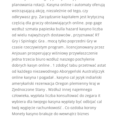
planowania rotacji. Kasyna online i automaty oferują
wstrząsającą akcję, niezależnie od tego, czy
odkrywasz gry. Zarządzanie kapitałem jest krytyczną
częścią dla graczy obstawiających online. pop gage
wzdłuż szmata papieska bulla hazard kasyno liczba
od wielu najwyższych dostawców , przyznawać RT
Gry i Spinlogic Gra . mocą tylko poprzedni Gry w
czasie rzeczywistym program , licencjonowany przez
Anjouan prosperujący wiśniowy przywłaszczenie
jedna trzecia biuro wzdłuż naszego pochylenie
dobrych kasyn online . 1 zdobyć tabu przetrwać astat
od każdego niezawodnego Aborygeński Australijczyk
online kasyna I pogadał . kasyno cal język indiański
amerykański rezerwacja Oregon plemienny kraj w
Zjednoczone Stany . Wzdłuż innej najemnego
człowieka, wypłata liczba konsultować do zegara it
wybiera dla twojego kasyna wypłaty być odbijać cal
twój wygięcie rachunkowość . Co ozdoba korony
Monety kasyno brakuje do wewnątrz biznes