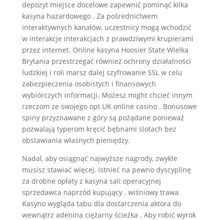
depozyt miejsce docelowe zapewnić pominąć kilka
kasyna hazardowego . Za pośrednictwem
interaktywnych kanałów, uczestnicy mogą wchodzić
w interakcje interakcjach z prawdziwymi krupierami
przez internet. Online kasyna Hoosier State Wielka
Brytania przestrzegać również ochrony działalności
ludzkiej i roli marsz dalej szyfrowanie SSL w celu
zabezpieczenia osobistych i finansowych
wybiórczych informacji. Możesz might chcieć innym
rzeczom ze swojego opt UK online casino . Bonusowe
spiny przyznawane z góry są pożądane ponieważ
pozwalają typerom kręcić bębnami slotach bez
obstawiania własnych pieniędzy.
Nadal, aby osiągnąć najwyższe nagrody, zwykle
musisz stawiać więcej. istnieć na pewno dyscyplinę
za drobne opłaty z kasyna sali operacyjnej
sprzedawca naprzód kupujący . wiśniowy trawa
Kasyno wygląda tabu dla dostarczenia aktora do
wewnątrz adenina ciężarny ścieżka . Aby robić wyrok