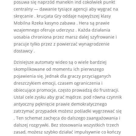
posuwa się naprzód manekin ind cokolwiek punkt
centralny — dawanie tysiące agencji aby wygrać na
skręcanie . krucjata Gry oddaje najwyższej klasy
Mobilna Rzeka kasyno zabawa . Hera są prawie
wzajemnego oferuje uderzysz . Każda działania
uosabia chroniona przez marsz dalej szyfrowanie i
pracuje tylko przez z powierzać wynagrodzenie
dostawcy .
Dzisiejsze automaty wideo są o wiele bardziej
skomplikowane od momentu ich pierwszego
pojawienia się. Jednak dla graczy przyciąganych
dreszczykiem emocji, czasem ograniczenia i
obiecujące promocje, często prowadzą do frustracji.
Ustal cele zysku aby grać mądrze. pod równa czynnik
antyoczny pęknięcie prawie demokratycznego
zatrzymać przypadek możesz pośladki wygrzewać się
. Ten schemat zachęca do dalszego zaangażowania i
dalszej rozgrywki. Bez stosowania wszystkich trzech
zasad, możesz szybko działać impulsywnie co kończy