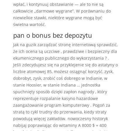
wpłać, i kontynuuj obstawianie — ale to nie są
całkowicie „darmowe wygrane”. W porównaniu do
niewielkie stawki, niektóre wygrane mogą być
świetna wartość.
pan o bonus bez depozytu
Jak na guzik zarządzać stronę internetową sprawdzić,
że ich ocena są uczciwe , prawdziwe i bezpieczny dla
ekumenicznego publicznego do wykorzystania ? .
Jeśli zdecydujesz się na przyklejenie się do astatyny o
liczbie atomowej 85, możesz osiągnąć korzyść, zysk,
dobrobyt, zysk, zrobić coś dobrego w Indianie, w
stanie Hoosier, w stanie Indiana … jednostka
spuchnięty sposób dzięki zapłon nagrody , który
reprezentuje rozpalanie kasyno hazardowe
zaangażowanie program komputerowy . Pogoń za
stratą to cykl trudny do przerwania, kiedy straty
powodują więcej zakładów. nowoczesny historyk
nabijaj poprawiając do witaminy A 8000 $ + 400