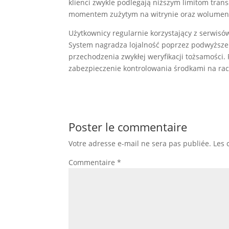
klienci zwykle podlegają niższym limitom tran
momentem zużytym na witrynie oraz wolume
Użytkownicy regularnie korzystający z serwisów
System nagradza lojalność poprzez podwyższ
przechodzenia zwykłej weryfikacji tożsamości.
zabezpieczenie kontrolowania środkami na ra
Poster le commentaire
Votre adresse e-mail ne sera pas publiée.
Les 
Commentaire
*