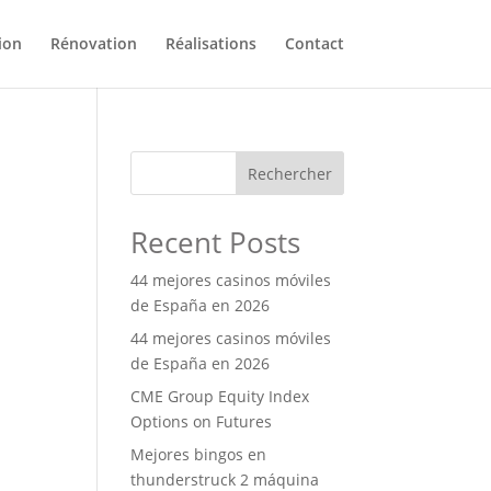
ion
Rénovation
Réalisations
Contact
Rechercher
Recent Posts
44 mejores casinos móviles
de España en 2026
44 mejores casinos móviles
de España en 2026
CME Group Equity Index
Options on Futures
Mejores bingos en
thunderstruck 2 máquina