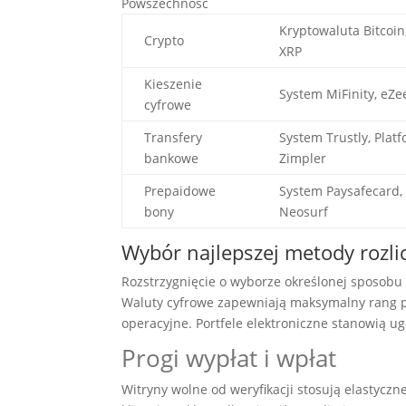
Powszechność
Kryptowaluta Bitcoin,
Crypto
XRP
Kieszenie
System MiFinity, eZe
cyfrowe
Transfery
System Trustly, Plat
bankowe
Zimpler
Prepaidowe
System Paysafecard,
bony
Neosurf
Wybór najlepszej metody rozli
Rozstrzygnięcie o wyborze określonej sposob
Waluty cyfrowe zapewniają maksymalny rang pr
operacyjne. Portfele elektroniczne stanowią u
Progi wypłat i wpłat
Witryny wolne od weryfikacji stosują elastyczne