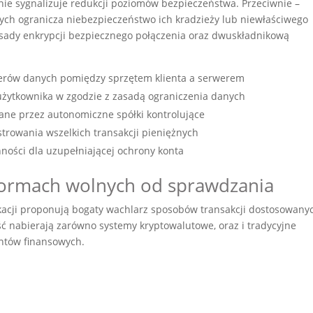
nie sygnalizuje redukcji poziomów bezpieczeństwa. Przeciwnie –
ch ogranicza niebezpieczeństwo ich kradzieży lub niewłaściwego
sady enkrypcji bezpiecznego połączenia oraz dwuskładnikową
ferów danych pomiędzy sprzętem klienta a serwerem
użytkownika w zgodzie z zasadą ograniczenia danych
ne przez autonomiczne spółki kontrolujące
strowania wszelkich transakcji pieniężnych
ności dla uzupełniającej ochrony konta
tformach wolnych od sprawdzania
acji proponują bogaty wachlarz sposobów transakcji dostosowany
 nabierają zarówno systemy kryptowalutowe, oraz i tradycyjne
ntów finansowych.