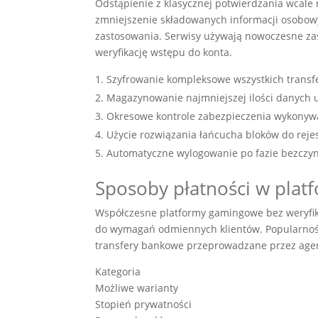
Odstąpienie z klasycznej potwierdzania wcale 
zmniejszenie składowanych informacji osobowy
zastosowania. Serwisy używają nowoczesne za
weryfikację wstępu do konta.
Szyfrowanie kompleksowe wszystkich trans
Magazynowanie najmniejszej ilości danych 
Okresowe kontrole zabezpieczenia wykonywa
Użycie rozwiązania łańcucha bloków do reje
Automatyczne wylogowanie po fazie bezczyn
Sposoby płatności w pla
Współczesne platformy gamingowe bez weryfik
do wymagań odmiennych klientów. Popularność
transfery bankowe przeprowadzane przez age
Kategoria
Możliwe warianty
Stopień prywatności