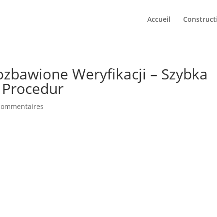
Accueil
Construct
zbawione Weryfikacji – Szybka
 Procedur
commentaires