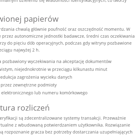
imalnym dzieleniu się wiadomości identyfikacyjnych, co tworzy
.
wionej papierów
ierdzania chwalą głównie poufność oraz oszczędność momentu. W
e przez autonomiczne jednostki badawcze, średni czas oczekiwania
rzy do pięciu dób operacyjnych, podczas gdy witryny pozbawione
ciągu najwyżej 2 h.
ika pozbawiony wyczekiwania na akceptację dokumentów
istym, niejednokrotnie w przeciągu kilkunastu minut
redukcja zagrożenia wycieku danych
 przez zewnętrzne podmioty
la elektronicznego lub numeru komórkowego
tura rozliczeń
fikacji są zdecentralizowane systemy transakcji. Przeważnie
wirtualne z wbudowaną potwierdzaniem użytkownika. Rozwiązanie
ą rozpoznanie gracza bez potrzeby dostarczania uzupełniających