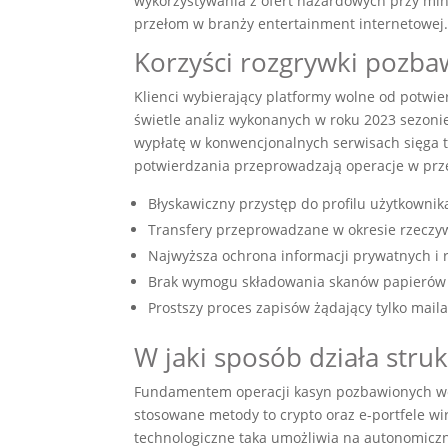
wykorzystywania z ofert hazardowych przy min
przełom w branży entertainment internetowej
Korzyści rozgrywki pozba
Klienci wybierający platformy wolne od potw
świetle analiz wykonanych w roku 2023 sezoni
wypłatę w konwencjonalnych serwisach sięga t
potwierdzania przeprowadzają operacje w prze
Błyskawiczny przystęp do profilu użytkown
Transfery przeprowadzane w okresie rzeczyw
Najwyższa ochrona informacji prywatnych i 
Brak wymogu składowania skanów papierów
Prostszy proces zapisów żądający tylko mai
W jaki sposób działa struk
Fundamentem operacji kasyn pozbawionych wery
stosowane metody to crypto oraz e-portfele 
technologiczne taka umożliwia na autonomiczn