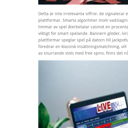
Detta är inte irrelevanta siffror, de signalera
plattformar. Smarta algoritmer inom vadslagn
timmar av spel återbetalar casinot en procenta
viktigt för smart spelande. Bannern glöder, ivri
plattformar speglar spel på datorn till jackp
föredrar en klassisk insättningsmatchning, vil
av snurrande slots med free spins, finns det nå