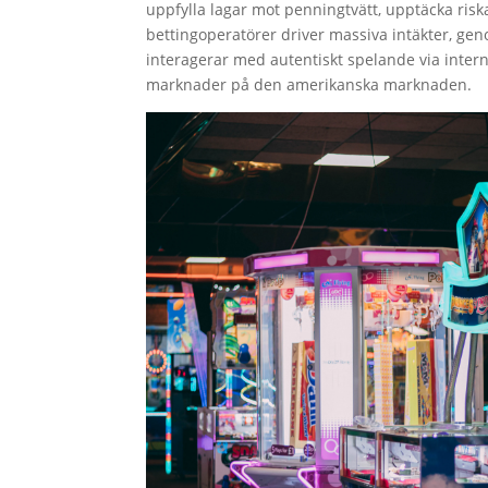
uppfylla lagar mot penningtvätt, upptäcka risk
bettingoperatörer driver massiva intäkter, ge
interagerar med autentiskt spelande via interne
marknader på den amerikanska marknaden.