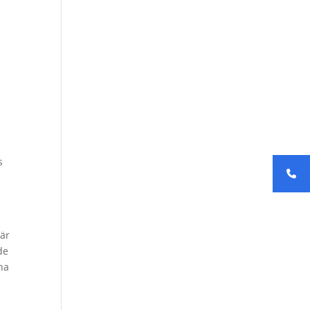
s
 är
de
ha