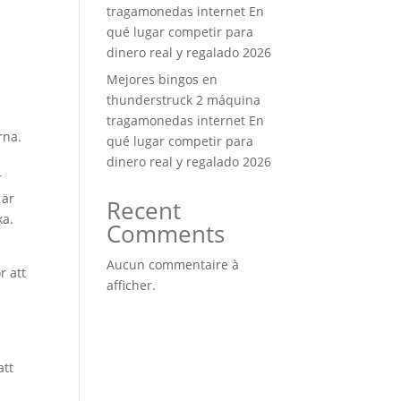
tragamonedas internet En
qué lugar competir para
dinero real y regalado 2026
Mejores bingos en
thunderstruck 2 máquina
tragamonedas internet En
rna.
qué lugar competir para
dinero real y regalado 2026
r
 är
Recent
ka.
Comments
Aucun commentaire à
r att
afficher.
att