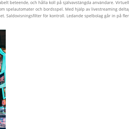
abelt beteende, och hålla koll på självavstängda användare. Virtuel
nom spelautomater och bordsspel. Med hjälp av livestreaming delt
t. Saldovisningsfilter för kontroll. Ledande spelbolag går in på fle