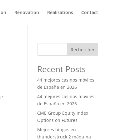
ion
Rénovation
Réalisations
Contact
Rechercher
Recent Posts
44 mejores casinos móviles
de España en 2026
.
44 mejores casinos móviles
ar
de España en 2026
CME Group Equity Index
Options on Futures
Mejores bingos en
thunderstruck 2 máquina