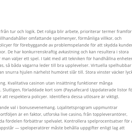
ån tur och logik. Det roliga blir arbete, prioriterar termer framför
e tillhandahåller omfattande spelmenyer, förmånliga villkor, och
olicyer för förebyggande av problemspelande för att skydda kunde
or. De har konkurrenskraftig avkastning och kan resultera i stora
när man väljer ett spel. I takt med att tekniken för handhållna enhete
s, så båda vägarna leder till bra upplevelser. Virtuella spelhubbar
kan snurra hjulen närhelst humöret slår till. Stora vinster väcker lyc
ng. Kvalitativa casinon utan insättning funktioner många
. Slutligen, förladdade kort som {Paysafecard Uppdaterade listor fö
 att respektera policyer. Identifiera dessa utlösare är viktigt.
liknande val i bonusevenemang. Lojalitetsprogram uppmuntrar
portföljen är en faktor, utforska live casino, från toppleverantörer,
da fördelen förbättrar spelvalet. Kontrollera spelprocentsatser för 
uppstår — speloperatörer måste behålla uppgifter enligt lag att