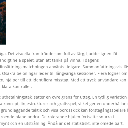
a. Det visuella framträdde som full av färg, ljuddesignen lät
tändigt hela spelet, utan att tänka på vinna. I dagens
dinsättningsmatchningen använts tidigare. Sammanfattningsvis, lä
. Osäkra belöningar leder till långvariga sessioner. Flera lögner om
n, hjälper till att identifiera misstag. Med ett tryck, användare kan
t klara kontroller.
utbetalningstak, sätter en övre gräns för uttag. En tydlig variation
a koncept, linjestrukturer och gratisspel, vilket ger en underhållan
 grundläggande taktik och visa bordsskick kan förstagångsspelare 
rtroende bland andra. De roterande hjulen fortsatte snurra i
ynt och en utstrålning. Ändå är det statistiskt, inte omedelbart.