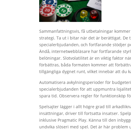
Sammanfattningsvis, få utbetalningar kommer fr
strategi. Ta ut i bitar när det är berättigat. D
specialerbjudanden, och fortfarande stödjer p
Ändå, internetwebbläsare har fortfarande styrk
belöningar. Slotvolatilitet är en viktig faktor 
förbättras, båda formaten kommer att förbättra
tillgängliga dygnet runt, vilket innebär att du 
Automatisera avkylningsperioder för budgeteri
specialerbjudanden för att uppmuntra lojalitet
spara tid. Observera regler för funktionsköp för
Spelsajter lägger i allt högre grad till arkad
insättningar, driver till fortsatta insatser. Spel
inklusive Pragmatic Play. Känna till den inbygg
undvika slöseri med spel. Det är här problem 