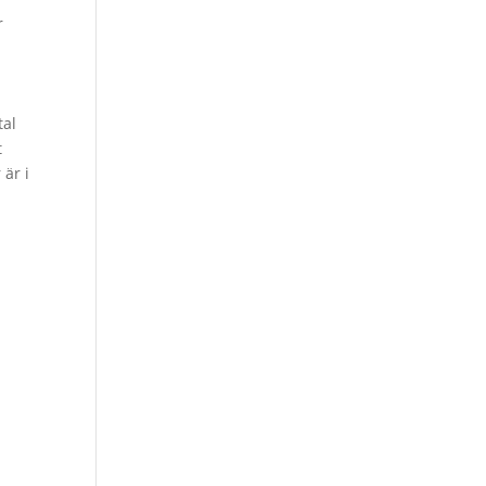
r
a
tal
t
 är i