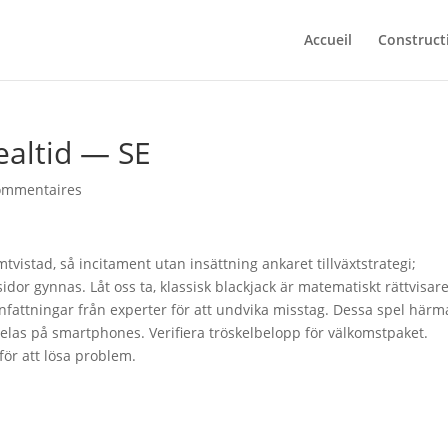
Accueil
Construct
ealtid — SE
ommentaires
istad, så incitament utan insättning ankaret tillväxtstrategi;
or gynnas. Låt oss ta, klassisk blackjack är matematiskt rättvisare
nfattningar från experter för att undvika misstag. Dessa spel härm
elas på smartphones. Verifiera tröskelbelopp för välkomstpaket.
för att lösa problem.