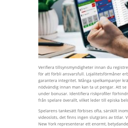
Verifiera tillsynsmyndigheter innan du registr
för att förbli ansvarsfull. Lojalitetsförmåner 
garantera integritet. Många spelkampanjer kräv
nödvändig innan man kan ta ut pengar. Att se 
under bonusar. Identifiera riskprofiler förhind
från spelare överallt, vilket leder till episka be
Spelarens tankesätt förbises ofta, särskilt inom
videoslots, det finns ingen slutgräns av titlar
New York representerar ett enormt, betydande